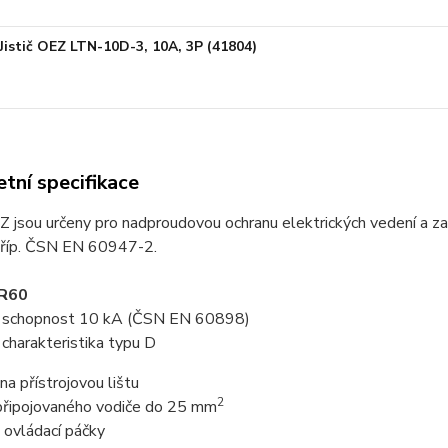
Jistič OEZ LTN-10D-3, 10A, 3P (41804)
tní specifikace
EZ jsou určeny pro nadproudovou ochranu elektrických vedení a z
říp. ČSN EN 60947-2.
PR60
cí schopnost 10 kA (ČSN EN 60898)
í charakteristika typu D
na přístrojovou lištu
2
 připojovaného vodiče do 25 mm
 ovládací páčky