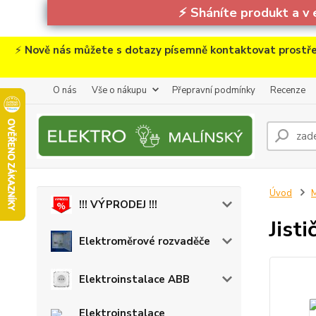
⚡
Sháníte produkt a v 
⚡
Nově nás můžete s dotazy písemně kontaktovat prostře
O nás
Vše o nákupu
Přepravní podmínky
Recenze
Úvod
M
!!! VÝPRODEJ !!!
Jist
Elektroměrové rozvaděče
Elektroinstalace ABB
Elektroinstalace