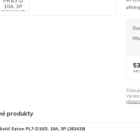
přístro
Dos
Pří
53
440
Číslo p
Výrobc
Hlídat 
é produkty
Jistič Eaton PL7-D10/3, 10A, 3P (263419)