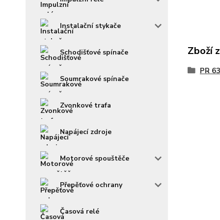
Instalační stykače
Zboží 
Schodišťové spínače
PR 63
Soumrakové spínače
Zvonkové trafa
Napájecí zdroje
Motorové spouštěče
Přepěťové ochrany
Časová relé