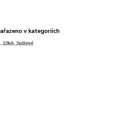
zařazeno v kategoriích
, 10kA, 3pólové