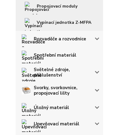
Propojovací moduly
Vypínací jednotka Z-MFPA
Rozvaděče a rozvodnice
Spotřební materiál
Světelné zdroje,
příslušenství
Svorky, svorkovnice,
propojovací lišty
Úložný materiál
Upevňovací materiál