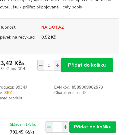
jovou lištu - průřez připojované...
celý popis
tupnost
NA DOTAZ
spěvek na recyklaci
0,52 Kč
3,42 Kč
/
ks
Přidat do košíku
,84 Kč
bez DPH
roduktu:
99347
EAN kód:
8585009002573
e:
SEZ
Charakteristika:
D
tento produkt
Skladem 1-5 ks
Přidat do košíku
782,45 Kč
/
ks