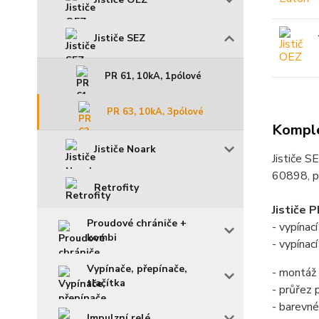
Jističe SEZ
PR 61, 10kA, 1pólové
PR 63, 10kA, 3pólové
Komple
Jističe Noark
Jističe S
60898, p
Retrofity
Jističe 
Proudové chrániče +
- vypína
kombi
- vypínac
Vypínače, přepínače,
- montáž 
tlačítka
- průřez
- barevné
Impulzní relé