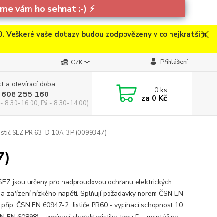
e vám ho sehnat :-)
⚡
. Veškeré vaše dotazy budou zodpovězeny v co nejkratším
Přihlášení
CZK
t a otevírací doba:
0
ks
 608 255 160
za
0 Kč
 - 8:30-16:00, Pá - 8:30-14:00)
istič SEZ PR 63-D 10A, 3P (0099347)
7)
e SEZ jsou určeny pro nadproudovou ochranu elektrických
 a zařízení nízkého napětí. Splňují požadavky norem ČSN EN
 příp. ČSN EN 60947-2. Jističe PR60 - vypínací schopnost 10
N EN 60898) - vypínací charakteristika typu D - montáž na