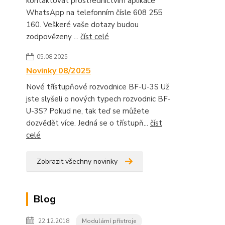
kontaktovat prostřednictvím aplikace
WhatsApp na telefonním čísle 608 255
160. Veškeré vaše dotazy budou
zodpovězeny ...
číst celé
05.08.2025
Novinky 08/2025
Nové třístupňové rozvodnice BF-U-3S Už
jste slyšeli o nových typech rozvodnic BF-
U-3S? Pokud ne, tak teď se můžete
dozvědět více. Jedná se o třístupň...
číst
celé
Zobrazit všechny novinky
Blog
22.12.2018
Modulární přístroje