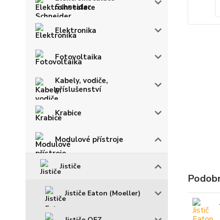
Schneider
Elektronika
Fotovoltaika
Kabely, vodiče,
příslušenství
Krabice
Modulové přístroje
Jističe
Podobn
Jističe Eaton (Moeller)
Jističe OEZ