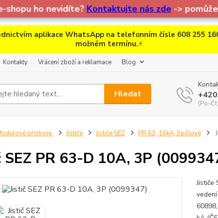
e-shopu ho nevidíte?
Kontaktujte nás zde
-> pomůžem
dnictvím aplikace WhatsApp na telefonním čísle 608 255 160
možném termínu.
⚡
Kontakty
Vrácení zboží a reklamace
Blog
Kontak
Hledat
+420
(Po-Čt
odulové přístroje
Jističe
Jističe SEZ
PR 63, 10kA, 3pólové
J
ič SEZ PR 63-D 10A, 3P (009934
Jistič
vedení
60898,
kA (ČS