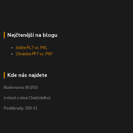
Nejčtenější na blogu
Jističe PL7 vs. PXL
Chrániče PF7 vs. PXF
Kde nás najdete
Budovcova 453/50
(vchod z ulice Chelčického)
Poděbrady, 290 01