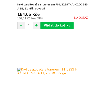
Kryt zesilovače s tunerem FM, 3299T-A40200 243,
ABB, Zoni®, olivová
184,05 Kč
/
ks
NA DOTAZ
152,11 Kč
bez DPH
Přidat do košíku