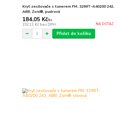
Kryt zesilovače s tunerem FM, 3299T-A40200 242,
ABB, Zoni®, pudrová
184,05 Kč
/
ks
NA DOTAZ
152,11 Kč
bez DPH
Přidat do košíku