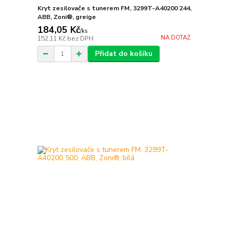
Kryt zesilovače s tunerem FM, 3299T-A40200 244,
ABB, Zoni®, greige
184,05 Kč
/
ks
NA DOTAZ
152,11 Kč
bez DPH
Přidat do košíku