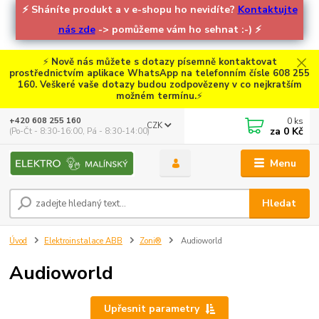
⚡
Sháníte produkt a v e-shopu ho nevidíte?
Kontaktujte
nás zde
-> pomůžeme vám ho sehnat :-)
⚡
⚡
Nově nás můžete s dotazy písemně kontaktovat
prostřednictvím aplikace WhatsApp na telefonním čísle 608 255
160. Veškeré vaše dotazy budou zodpovězeny v co nejkratším
možném termínu.
⚡
0
ks
+420 608 255 160
CZK
za
0 Kč
(Po-Čt - 8:30-16:00, Pá - 8:30-14:00)
Menu
Hledat
Úvod
Elektroinstalace ABB
Zoni®
Audioworld
Audioworld
Upřesnit parametry