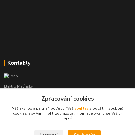
Kontakty
Elektro Malínský
Zpracování cookies
Vítězslav Malínský
+420 608 255 160
Náš e-shop a partneři potřebují Váš
souhlas
s použitím souborů
(Po-Čt - 8:30-16:00, Pá - 8:30-14:00)
cookies, aby Vám mohli zobrazovat informace týkající se Vašich
zájmů.
elektro-malinsky@seznam.cz