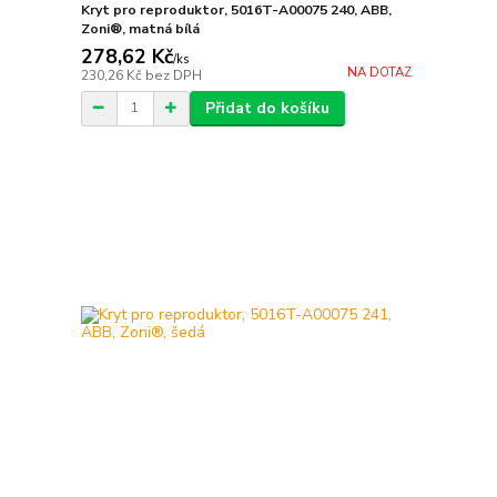
Kryt pro reproduktor, 5016T-A00075 240, ABB,
Zoni®, matná bílá
278,62 Kč
/
ks
NA DOTAZ
230,26 Kč
bez DPH
Přidat do košíku