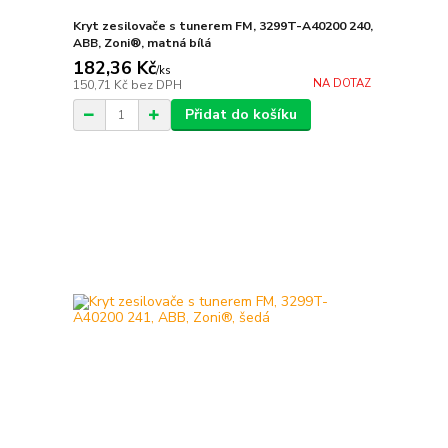
Kryt zesilovače s tunerem FM, 3299T-A40200 240,
ABB, Zoni®, matná bílá
182,36 Kč
/
ks
NA DOTAZ
150,71 Kč
bez DPH
Přidat do košíku