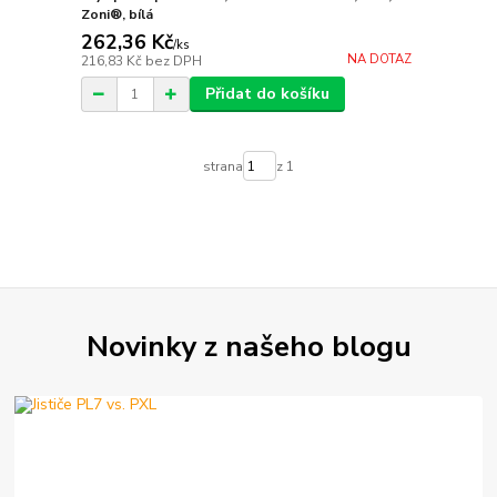
Zoni®, bílá
262,36 Kč
/
ks
NA DOTAZ
216,83 Kč
bez DPH
Přidat do košíku
strana
z 1
Novinky z našeho blogu