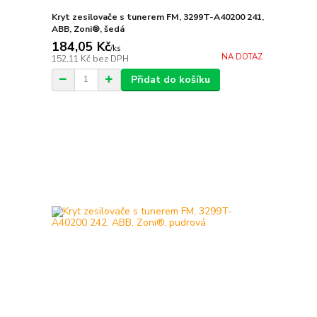
Kryt zesilovače s tunerem FM, 3299T-A40200 241,
ABB, Zoni®, šedá
184,05 Kč
/
ks
NA DOTAZ
152,11 Kč
bez DPH
Přidat do košíku