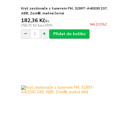
Kryt zesilovače s tunerem FM, 3299T-A40200 237,
ABB, Zoni®, matná černá
182,36 Kč
/
ks
NA DOTAZ
150,71 Kč
bez DPH
Přidat do košíku