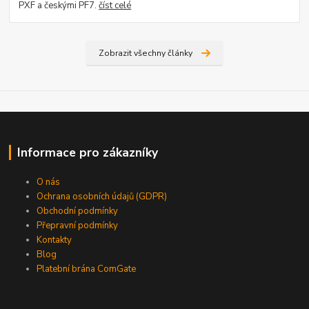
PXF a českými PF7.
číst celé
Zobrazit všechny články
Informace pro zákazníky
O nás
Ochrana osobních údajů (GDPR)
Obchodní podmínky
Přepravní podmínky
Kontakty
Blog
Platební brána ComGate