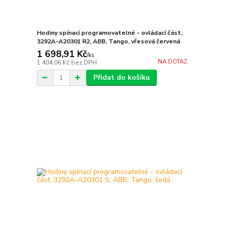
Hodiny spínací programovatelné - ovládací část,
3292A-A20301 R2, ABB, Tango, vřesová červená
1 698,91 Kč
/
ks
NA DOTAZ
1 404,06 Kč
bez DPH
Přidat do košíku