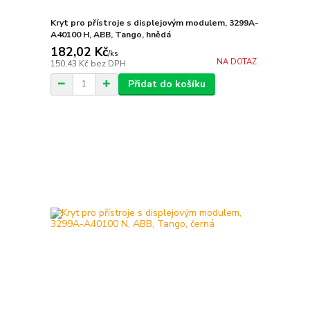
Kryt pro přístroje s displejovým modulem, 3299A-
A40100 H, ABB, Tango, hnědá
182,02 Kč
/
ks
NA DOTAZ
150,43 Kč
bez DPH
Přidat do košíku