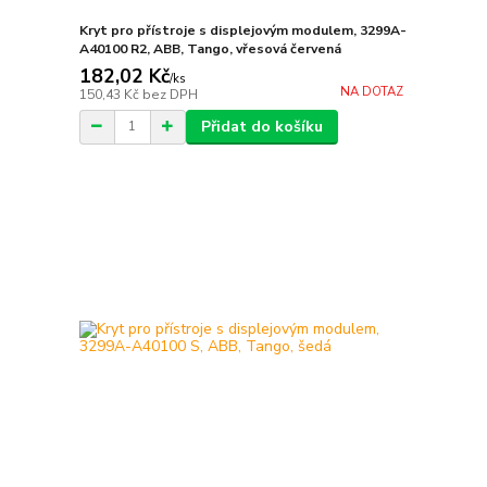
Kryt pro přístroje s displejovým modulem, 3299A-
A40100 R2, ABB, Tango, vřesová červená
182,02 Kč
/
ks
NA DOTAZ
150,43 Kč
bez DPH
Přidat do košíku