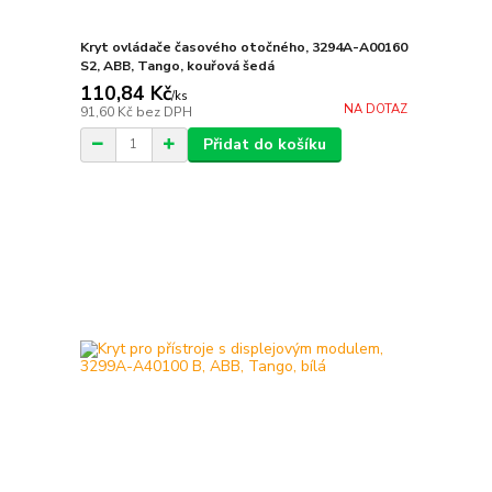
Kryt ovládače časového otočného, 3294A-A00160
S2, ABB, Tango, kouřová šedá
110,84 Kč
/
ks
NA DOTAZ
91,60 Kč
bez DPH
Přidat do košíku