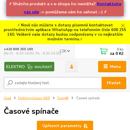
⚡
Sháníte produkt a v e-shopu ho nevidíte?
Kontaktujte
nás zde
-> pomůžeme vám ho sehnat :-)
⚡
⚡
Nově nás můžete s dotazy písemně kontaktovat
prostřednictvím aplikace WhatsApp na telefonním čísle 608 255
160. Veškeré vaše dotazy budou zodpovězeny v co nejkratším
možném termínu.
⚡
0
ks
+420 608 255 160
CZK
za
0 Kč
(Po-Čt - 8:30-16:00, Pá - 8:30-14:00)
Menu
Hledat
Úvod
Elektroinstalace ABB
Tango®
Časové spínače
Časové spínače
Upřesnit parametry