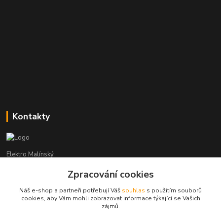
Kontakty
Elektro Malínský
Zpracování cookies
Vítězslav Malínský
+420 608 255 160
Náš e-shop a partneři potřebují Váš
souhlas
s použitím souborů
(Po-Čt - 8:30-16:00, Pá - 8:30-14:00)
cookies, aby Vám mohli zobrazovat informace týkající se Vašich
zájmů.
elektro-malinsky@seznam.cz