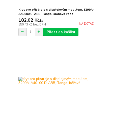
Kryt pro přístroje s displejovým modulem, 3299A-
A40100 C, ABB, Tango, slonová kost
182,02 Kč
/
ks
NA DOTAZ
150,43 Kč
bez DPH
Přidat do košíku