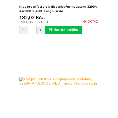
Kryt pro přístroje s displejovým modulem, 3299A-
A40100 S, ABB, Tango, šedá
182,02 Kč
/
ks
NA DOTAZ
150,43 Kč
bez DPH
Přidat do košíku