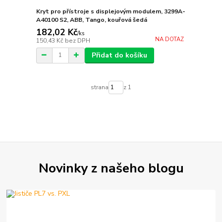
Kryt pro přístroje s displejovým modulem, 3299A-
A40100 S2, ABB, Tango, kouřová šedá
182,02 Kč
/
ks
NA DOTAZ
150,43 Kč
bez DPH
Přidat do košíku
strana
z 1
Novinky z našeho blogu