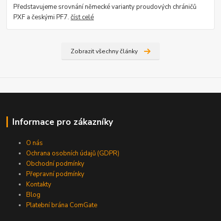
Představujeme srovnání německé varianty proudových chráničů
PXF a českými PF7.
číst celé
Zobrazit všechny články
Informace pro zákazníky
O nás
Ochrana osobních údajů (GDPR)
Obchodní podmínky
Přepravní podmínky
Kontakty
Blog
Platební brána ComGate