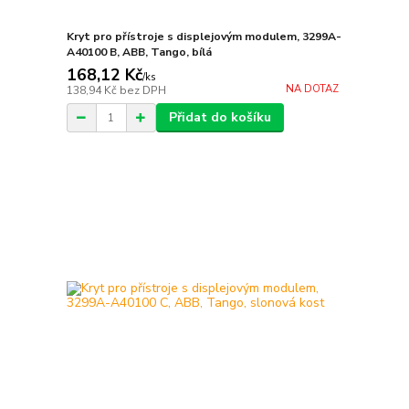
Kryt pro přístroje s displejovým modulem, 3299A-
A40100 B, ABB, Tango, bílá
168,12 Kč
/
ks
NA DOTAZ
138,94 Kč
bez DPH
Přidat do košíku