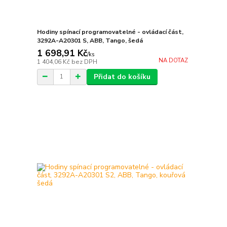
Hodiny spínací programovatelné - ovládací část,
3292A-A20301 S, ABB, Tango, šedá
1 698,91 Kč
/
ks
NA DOTAZ
1 404,06 Kč
bez DPH
Přidat do košíku