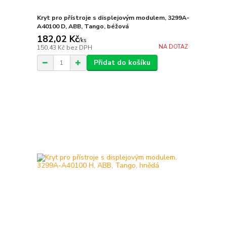
Kryt pro přístroje s displejovým modulem, 3299A-
A40100 D, ABB, Tango, béžová
182,02 Kč
/
ks
NA DOTAZ
150,43 Kč
bez DPH
Přidat do košíku