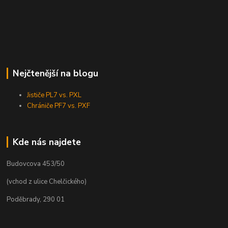
Nejčtenější na blogu
Jističe PL7 vs. PXL
Chrániče PF7 vs. PXF
Kde nás najdete
Budovcova 453/50
(vchod z ulice Chelčického)
Poděbrady, 290 01