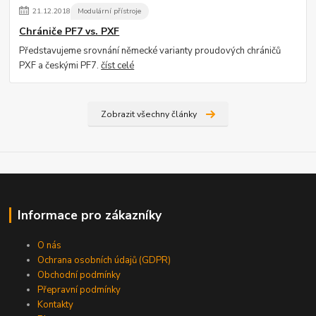
21
.
12
.
2018
Modulární přístroje
Chrániče PF7 vs. PXF
Představujeme srovnání německé varianty proudových chráničů
PXF a českými PF7.
číst celé
Zobrazit všechny články
Informace pro zákazníky
O nás
Ochrana osobních údajů (GDPR)
Obchodní podmínky
Přepravní podmínky
Kontakty