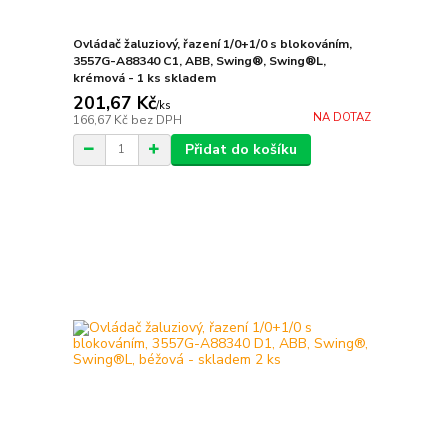
Ovládač žaluziový, řazení 1/0+1/0 s blokováním,
3557G-A88340 C1, ABB, Swing®, Swing®L,
krémová - 1 ks skladem
201,67 Kč
/
ks
NA DOTAZ
166,67 Kč
bez DPH
Přidat do košíku