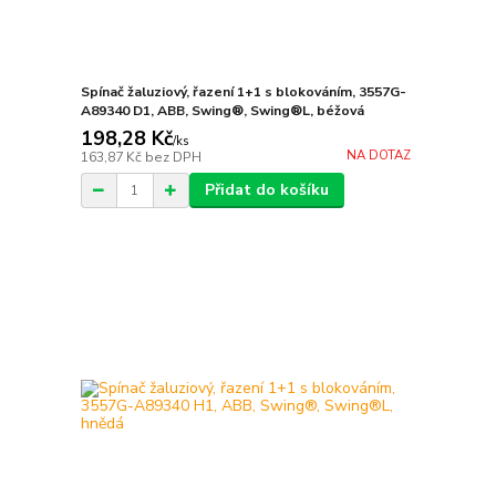
Spínač žaluziový, řazení 1+1 s blokováním, 3557G-
A89340 D1, ABB, Swing®, Swing®L, béžová
198,28 Kč
/
ks
NA DOTAZ
163,87 Kč
bez DPH
Přidat do košíku