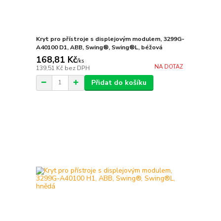
Kryt pro přístroje s displejovým modulem, 3299G-
A40100 D1, ABB, Swing®, Swing®L, béžová
168,81 Kč
/
ks
NA DOTAZ
139,51 Kč
bez DPH
Přidat do košíku