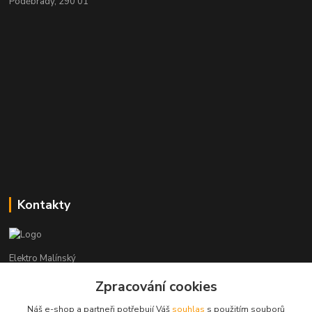
Poděbrady, 290 01
Kontakty
Elektro Malínský
Zpracování cookies
Vítězslav Malínský
+420 608 255 160
Náš e-shop a partneři potřebují Váš
souhlas
s použitím souborů