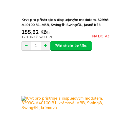
Kryt pro přístroje s displejovým modulem, 3299G-
A40100 B1, ABB, Swing®, Swing®L, jasně bílá
155,92 Kč
/
ks
NA DOTAZ
128,86 Kč
bez DPH
Přidat do košíku