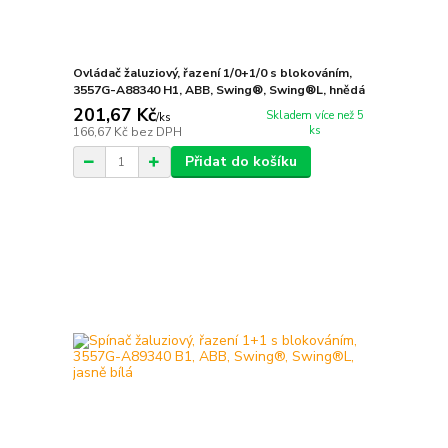
Ovládač žaluziový, řazení 1/0+1/0 s blokováním,
3557G-A88340 H1, ABB, Swing®, Swing®L, hnědá
201,67 Kč
Skladem více než 5
/
ks
ks
166,67 Kč
bez DPH
Přidat do košíku