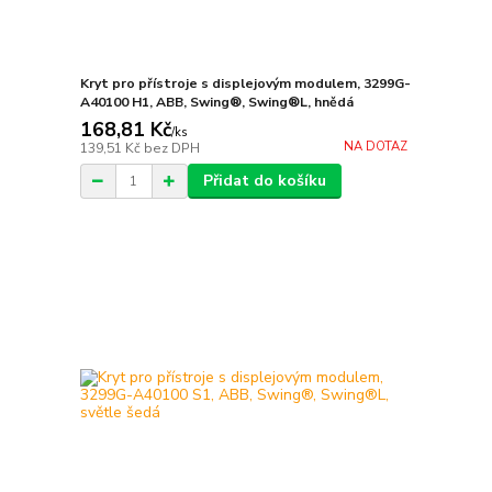
Kryt pro přístroje s displejovým modulem, 3299G-
A40100 H1, ABB, Swing®, Swing®L, hnědá
168,81 Kč
/
ks
NA DOTAZ
139,51 Kč
bez DPH
Přidat do košíku