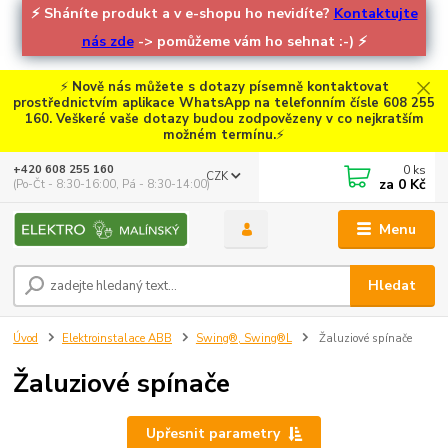
⚡
Sháníte produkt a v e-shopu ho nevidíte?
Kontaktujte
nás zde
-> pomůžeme vám ho sehnat :-)
⚡
⚡
Nově nás můžete s dotazy písemně kontaktovat
prostřednictvím aplikace WhatsApp na telefonním čísle 608 255
160. Veškeré vaše dotazy budou zodpovězeny v co nejkratším
možném termínu.
⚡
0
ks
+420 608 255 160
CZK
za
0 Kč
(Po-Čt - 8:30-16:00, Pá - 8:30-14:00)
Menu
Hledat
Úvod
Elektroinstalace ABB
Swing®, Swing®L
Žaluziové spínače
Žaluziové spínače
Upřesnit parametry