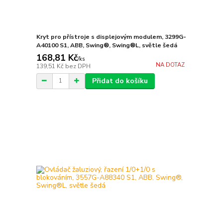
Kryt pro přístroje s displejovým modulem, 3299G-
A40100 S1, ABB, Swing®, Swing®L, světle šedá
168,81 Kč
/
ks
NA DOTAZ
139,51 Kč
bez DPH
Přidat do košíku