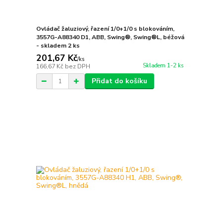
Ovládač žaluziový, řazení 1/0+1/0 s blokováním,
3557G-A88340 D1, ABB, Swing®, Swing®L, béžová
- skladem 2 ks
201,67 Kč
/
ks
Skladem 1-2 ks
166,67 Kč
bez DPH
Přidat do košíku