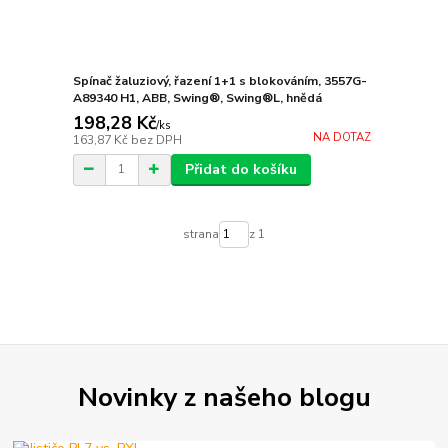
Spínač žaluziový, řazení 1+1 s blokováním, 3557G-
A89340 H1, ABB, Swing®, Swing®L, hnědá
198,28 Kč
/
ks
NA DOTAZ
163,87 Kč
bez DPH
Přidat do košíku
strana
z 1
Novinky z našeho blogu