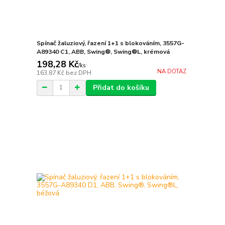
Spínač žaluziový, řazení 1+1 s blokováním, 3557G-
A89340 C1, ABB, Swing®, Swing®L, krémová
198,28 Kč
/
ks
NA DOTAZ
163,87 Kč
bez DPH
Přidat do košíku