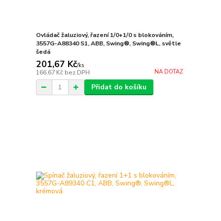
Ovládač žaluziový, řazení 1/0+1/0 s blokováním,
3557G-A88340 S1, ABB, Swing®, Swing®L, světle
šedá
201,67 Kč
/
ks
NA DOTAZ
166,67 Kč
bez DPH
Přidat do košíku