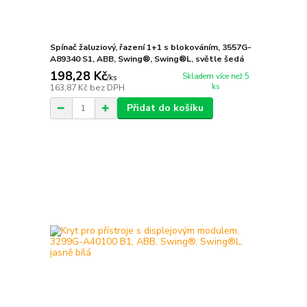
Spínač žaluziový, řazení 1+1 s blokováním, 3557G-
A89340 S1, ABB, Swing®, Swing®L, světle šedá
198,28 Kč
Skladem více než 5
/
ks
ks
163,87 Kč
bez DPH
Přidat do košíku