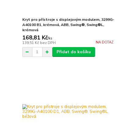
Kryt pro přístroje s displejovým modulem, 3299G-
A40100 B1, krémová, ABB, Swing®, Swing®L,
krémová
168,81 Kč
/
ks
NA DOTAZ
139,51 Kč
bez DPH
Přidat do košíku