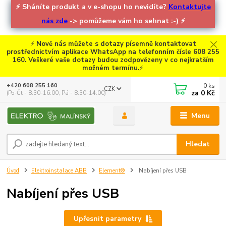
⚡
Sháníte produkt a v e-shopu ho nevidíte?
Kontaktujte
nás zde
-> pomůžeme vám ho sehnat :-)
⚡
⚡
Nově nás můžete s dotazy písemně kontaktovat
prostřednictvím aplikace WhatsApp na telefonním čísle 608 255
160. Veškeré vaše dotazy budou zodpovězeny v co nejkratším
možném termínu.
⚡
0
ks
+420 608 255 160
CZK
za
0 Kč
(Po-Čt - 8:30-16:00, Pá - 8:30-14:00)
Menu
Hledat
Úvod
Elektroinstalace ABB
Element®
Nabíjení přes USB
Nabíjení přes USB
Upřesnit parametry