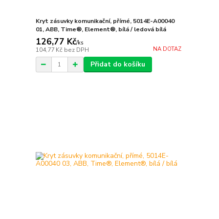
Kryt zásuvky komunikační, přímé, 5014E-A00040
01, ABB, Time®, Element®, bílá / ledová bílá
126,77 Kč
/
ks
NA DOTAZ
104,77 Kč
bez DPH
Přidat do košíku