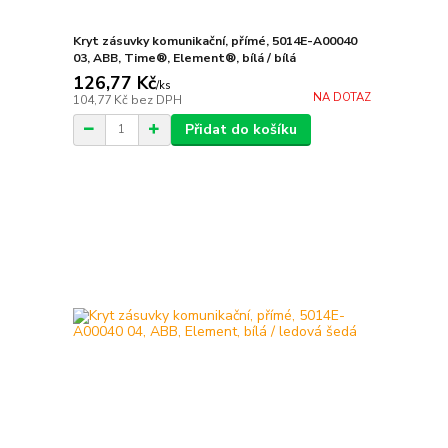
Kryt zásuvky komunikační, přímé, 5014E-A00040
03, ABB, Time®, Element®, bílá / bílá
126,77 Kč
/
ks
NA DOTAZ
104,77 Kč
bez DPH
Přidat do košíku