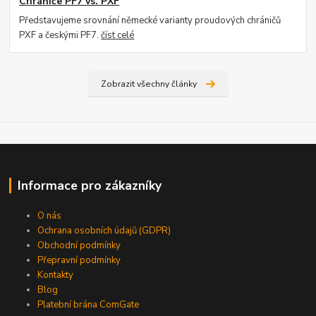
Chrániče PF7 vs. PXF
Představujeme srovnání německé varianty proudových chráničů
PXF a českými PF7.
číst celé
Zobrazit všechny články
Informace pro zákazníky
O nás
Ochrana osobních údajů (GDPR)
Obchodní podmínky
Přepravní podmínky
Kontakty
Blog
Platební brána ComGate