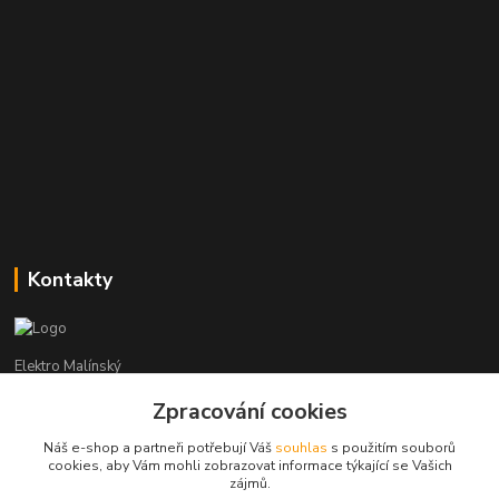
Kontakty
Elektro Malínský
Zpracování cookies
Vítězslav Malínský
+420 608 255 160
Náš e-shop a partneři potřebují Váš
souhlas
s použitím souborů
(Po-Čt - 8:30-16:00, Pá - 8:30-14:00)
cookies, aby Vám mohli zobrazovat informace týkající se Vašich
zájmů.