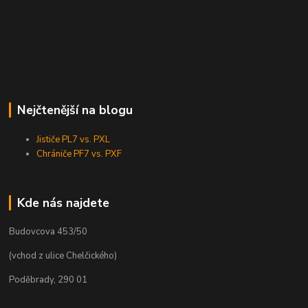
Nejčtenější na blogu
Jističe PL7 vs. PXL
Chrániče PF7 vs. PXF
Kde nás najdete
Budovcova 453/50
(vchod z ulice Chelčického)
Poděbrady, 290 01