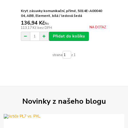
Kryt zásuvky komunikační, přímé, 5014E-A00040
04, ABB, Element, bílá / ledová šedá
136,94 Kč
/
ks
NA DOTAZ
113,17 Kč
bez DPH
Přidat do košíku
strana
z 1
Novinky z našeho blogu