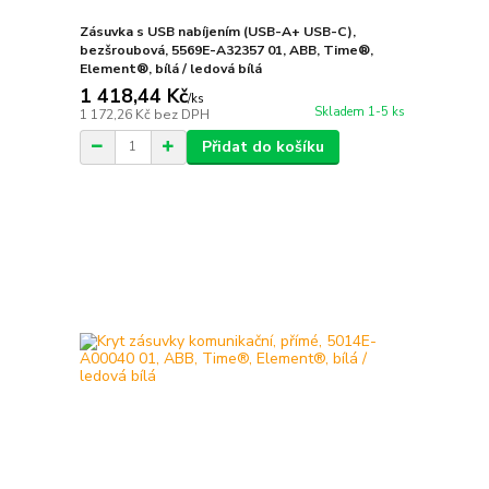
Zásuvka s USB nabíjením (USB-A+ USB-C),
bezšroubová, 5569E-A32357 01, ABB, Time®,
Element®, bílá / ledová bílá
1 418,44 Kč
/
ks
Skladem 1-5 ks
1 172,26 Kč
bez DPH
Přidat do košíku