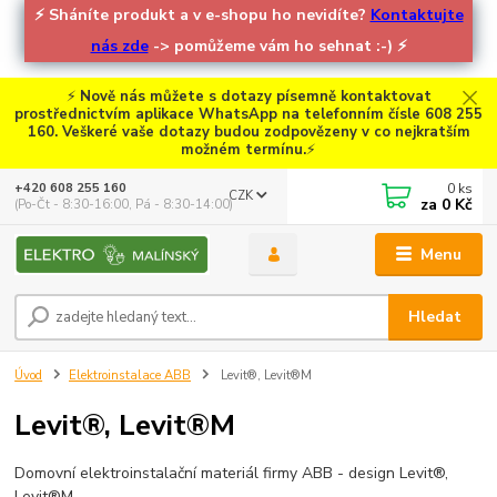
⚡
Sháníte produkt a v e-shopu ho nevidíte?
Kontaktujte
nás zde
-> pomůžeme vám ho sehnat :-)
⚡
⚡
Nově nás můžete s dotazy písemně kontaktovat
prostřednictvím aplikace WhatsApp na telefonním čísle 608 255
160. Veškeré vaše dotazy budou zodpovězeny v co nejkratším
možném termínu.
⚡
0
ks
+420 608 255 160
CZK
za
0 Kč
(Po-Čt - 8:30-16:00, Pá - 8:30-14:00)
Menu
Hledat
Úvod
Elektroinstalace ABB
Levit®, Levit®M
Levit®, Levit®M
Domovní elektroinstalační materiál firmy ABB - design Levit®,
Levit®M.