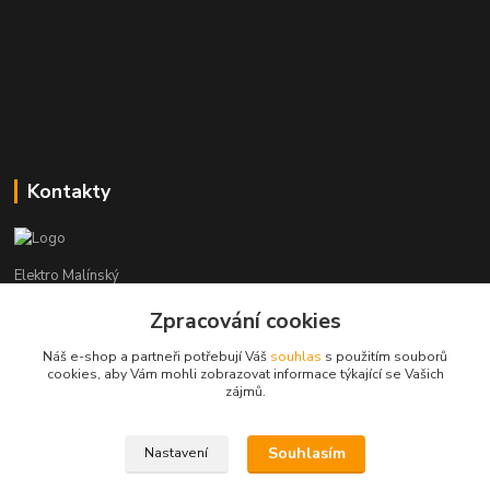
Kontakty
Elektro Malínský
Zpracování cookies
Vítězslav Malínský
+420 608 255 160
Náš e-shop a partneři potřebují Váš
souhlas
s použitím souborů
(Po-Čt - 8:30-16:00, Pá - 8:30-14:00)
cookies, aby Vám mohli zobrazovat informace týkající se Vašich
zájmů.
elektro-malinsky@seznam.cz
Souhlasím
Nastavení