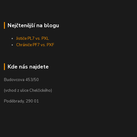
Nejčtenější na blogu
Jističe PL7 vs. PXL
Chrániče PF7 vs. PXF
Kde nás najdete
Budovcova 453/50
(vchod z ulice Chelčického)
Poděbrady, 290 01