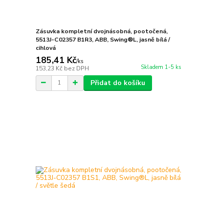
Zásuvka kompletní dvojnásobná, pootočená,
5513J-C02357 B1R3, ABB, Swing®L, jasně bílá /
cihlová
185,41 Kč
/
ks
Skladem 1-5 ks
153,23 Kč
bez DPH
Přidat do košíku