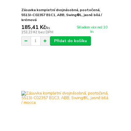
Zásuvka kompletní dvojnásobná, pootočená,
5513J-C02357 B1C1, ABB, Swing®L, jasně bílá /
krémová
185,41 Kč
Skladem více než 10
/
ks
ks
153,23 Kč
bez DPH
Přidat do košíku