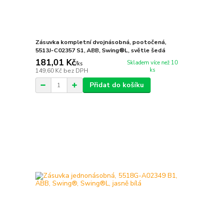
Zásuvka kompletní dvojnásobná, pootočená,
5513J-C02357 S1, ABB, Swing®L, světle šedá
181,01 Kč
Skladem více než 10
/
ks
ks
149,60 Kč
bez DPH
Přidat do košíku