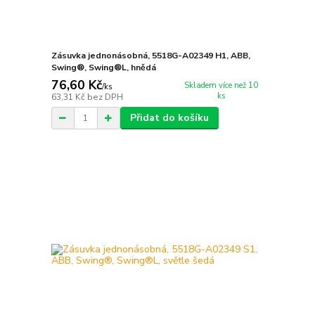
Zásuvka jednonásobná, 5518G-A02349 H1, ABB,
Swing®, Swing®L, hnědá
76,60 Kč
Skladem více než 10
/
ks
ks
63,31 Kč
bez DPH
Přidat do košíku