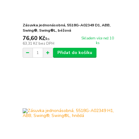
Zásuvka jednonásobná, 5518G-A02349 D1, ABB,
Swing®, Swing®L, béžová
76,60 Kč
Skladem více než 10
/
ks
ks
63,31 Kč
bez DPH
Přidat do košíku