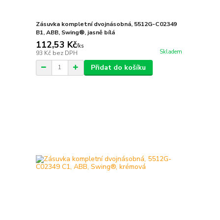
Zásuvka kompletní dvojnásobná, 5512G-C02349
B1, ABB, Swing®, jasně bílá
112,53 Kč
/
ks
Skladem
93 Kč
bez DPH
Přidat do košíku