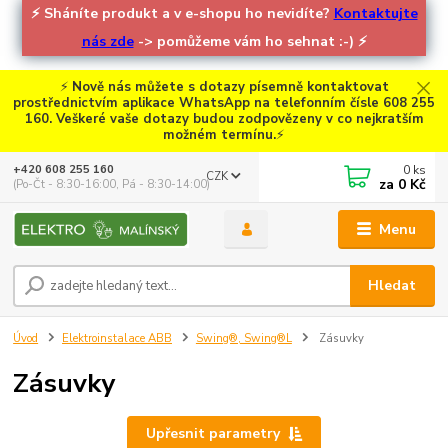
⚡
Sháníte produkt a v e-shopu ho nevidíte?
Kontaktujte
nás zde
-> pomůžeme vám ho sehnat :-)
⚡
⚡
Nově nás můžete s dotazy písemně kontaktovat
prostřednictvím aplikace WhatsApp na telefonním čísle 608 255
160. Veškeré vaše dotazy budou zodpovězeny v co nejkratším
možném termínu.
⚡
0
ks
+420 608 255 160
CZK
za
0 Kč
(Po-Čt - 8:30-16:00, Pá - 8:30-14:00)
Menu
Hledat
Úvod
Elektroinstalace ABB
Swing®, Swing®L
Zásuvky
Zásuvky
Upřesnit parametry