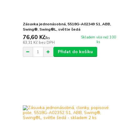
Zásuvka jednonásobná, 5518G-A02349 S1, ABB,
Swing®, Swing®L, světle šedá
76,60 Kč
Skladem více než 100
/
ks
ks
63,31 Kč
bez DPH
Přidat do košíku