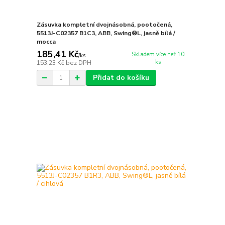
Zásuvka kompletní dvojnásobná, pootočená,
5513J-C02357 B1C3, ABB, Swing®L, jasně bílá /
mocca
185,41 Kč
Skladem více než 10
/
ks
ks
153,23 Kč
bez DPH
Přidat do košíku