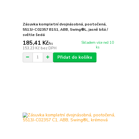
Zásuvka kompletní dvojnásobná, pootočená,
5513J-C02357 B1S1, ABB, Swing®L, jasně bílá /
světle šedá
185,41 Kč
Skladem více než 10
/
ks
ks
153,23 Kč
bez DPH
Přidat do košíku