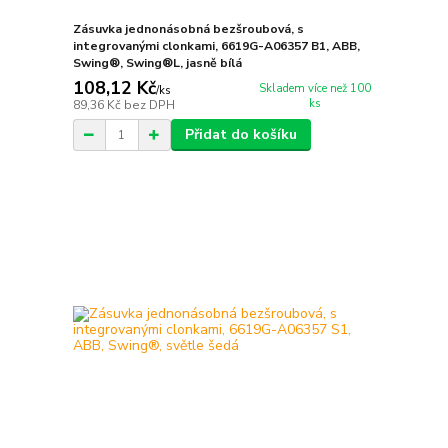
Zásuvka jednonásobná bezšroubová, s
integrovanými clonkami, 6619G-A06357 B1, ABB,
Swing®, Swing®L, jasně bílá
108,12 Kč
Skladem více než 100
/
ks
ks
89,36 Kč
bez DPH
Přidat do košíku