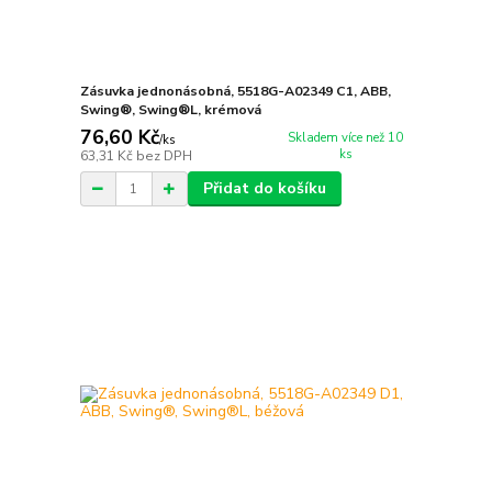
Zásuvka jednonásobná, 5518G-A02349 C1, ABB,
Swing®, Swing®L, krémová
76,60 Kč
Skladem více než 10
/
ks
ks
63,31 Kč
bez DPH
Přidat do košíku