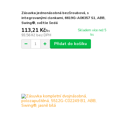
Zásuvka jednonásobná bezšroubová, s
integrovanými clonkami, 6619G-A06357 S1, ABB,
Swing®, světle šedá
113,21 Kč
Skladem více než 5
/
ks
ks
93,56 Kč
bez DPH
Přidat do košíku