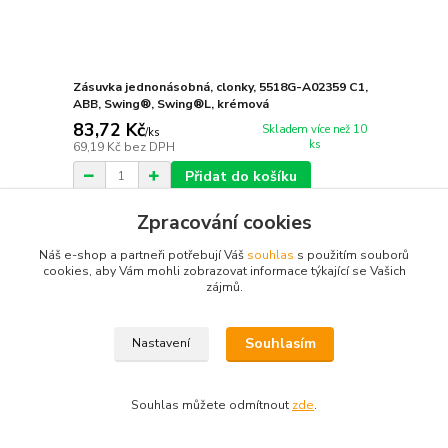
Zásuvka jednonásobná, clonky, 5518G-A02359 C1,
ABB, Swing®, Swing®L, krémová
83,72 Kč
Skladem více než 10
/
ks
ks
69,19 Kč
bez DPH
Přidat do košíku
Zpracování cookies
Načíst další produkty (30)
Náš e-shop a partneři potřebují Váš
souhlas
s použitím souborů
cookies, aby Vám mohli zobrazovat informace týkající se Vašich
strana
z 3
další
zájmů.
Souhlasím
Nastavení
Souhlas můžete odmítnout
zde
.
Novinky z našeho blogu