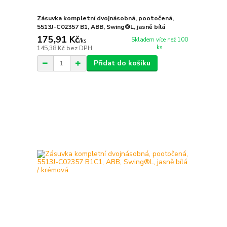
Zásuvka kompletní dvojnásobná, pootočená,
5513J-C02357 B1, ABB, Swing®L, jasně bílá
175,91 Kč
Skladem více než 100
/
ks
ks
145,38 Kč
bez DPH
Přidat do košíku