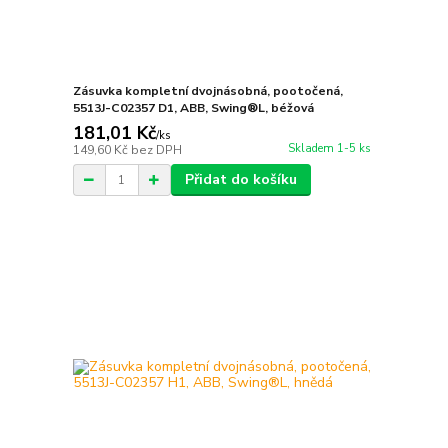
Zásuvka kompletní dvojnásobná, pootočená,
5513J-C02357 D1, ABB, Swing®L, béžová
181,01 Kč
/
ks
Skladem 1-5 ks
149,60 Kč
bez DPH
Přidat do košíku