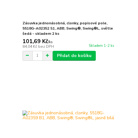
Zásuvka jednonásobná, clonky, popisové pole,
5518G-A02352 S1, ABB, Swing®, Swing®L, světle
šedá - skladem 2 ks
101,69 Kč
/
ks
Skladem 1-2 ks
84,04 Kč
bez DPH
Přidat do košíku