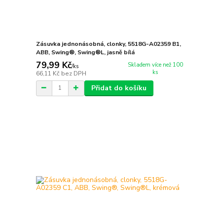
Zásuvka jednonásobná, clonky, 5518G-A02359 B1,
ABB, Swing®, Swing®L, jasně bílá
79,99 Kč
Skladem více než 100
/
ks
ks
66,11 Kč
bez DPH
Přidat do košíku