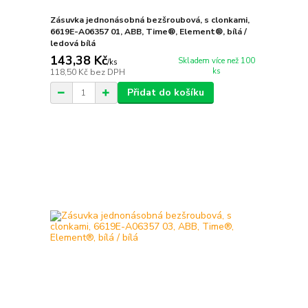
Zásuvka jednonásobná bezšroubová, s clonkami,
6619E-A06357 01, ABB, Time®, Element®, bílá /
ledová bílá
143,38 Kč
Skladem více než 100
/
ks
ks
118,50 Kč
bez DPH
Přidat do košíku