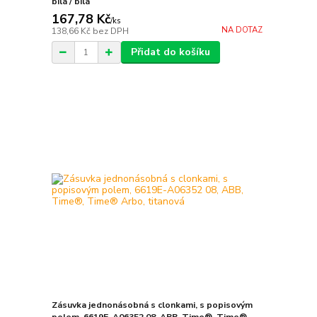
bílá / bílá
167,78 Kč
/
ks
NA DOTAZ
138,66 Kč
bez DPH
Přidat do košíku
Zásuvka jednonásobná s clonkami, s popisovým
polem, 6619E-A06352 08, ABB, Time®, Time®