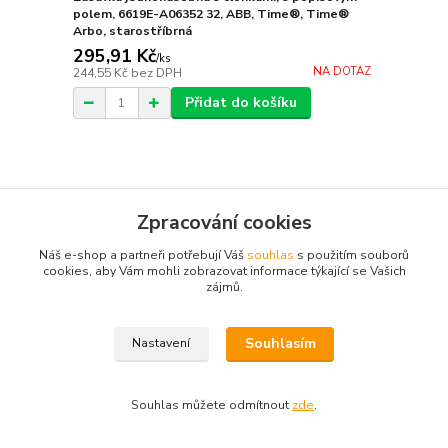
polem, 6619E-A06352 32, ABB, Time®, Time®
Arbo, starostříbrná
295,91 Kč
/
ks
NA DOTAZ
244,55 Kč
bez DPH
Přidat do košíku
Zpracování cookies
Náš e-shop a partneři potřebují Váš
souhlas
s použitím souborů
cookies, aby Vám mohli zobrazovat informace týkající se Vašich
zájmů.
Souhlasím
Nastavení
Souhlas můžete odmítnout
zde
.