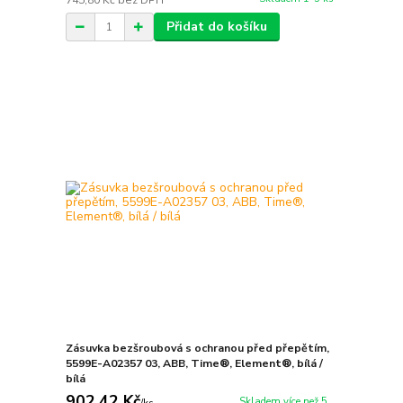
745,80 Kč
bez DPH
Přidat do košíku
Zásuvka bezšroubová s ochranou před přepětím,
5599E-A02357 03, ABB, Time®, Element®, bílá /
bílá
902,42 Kč
Skladem více než 5