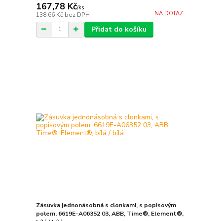
167,78 Kč
/
ks
NA DOTAZ
138,66 Kč
bez DPH
Přidat do košíku
Zásuvka jednonásobná s clonkami, s popisovým
polem, 6619E-A06352 03, ABB, Time®, Element®,