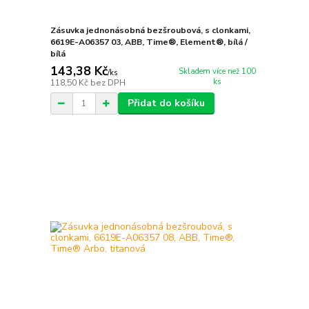
Zásuvka jednonásobná bezšroubová, s clonkami,
6619E-A06357 03, ABB, Time®, Element®, bílá /
bílá
143,38 Kč
Skladem více než 100
/
ks
ks
118,50 Kč
bez DPH
Přidat do košíku