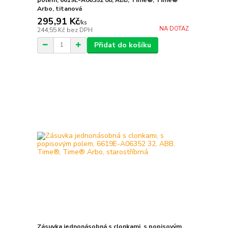
Arbo, titanová
295,91 Kč
/
ks
NA DOTAZ
244,55 Kč
bez DPH
Přidat do košíku
Zásuvka jednonásobná s clonkami, s popisovým