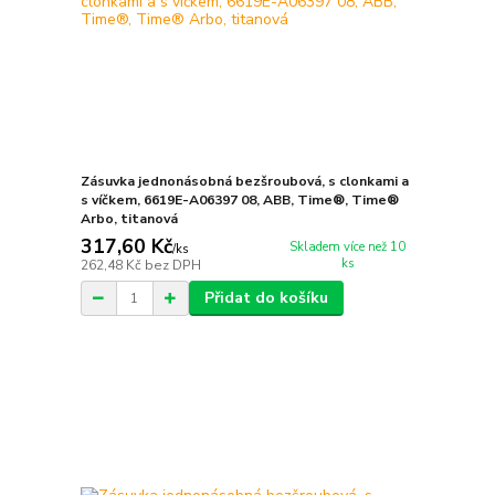
Zásuvka jednonásobná bezšroubová, s clonkami a
s víčkem, 6619E-A06397 08, ABB, Time®, Time®
Arbo, titanová
317,60 Kč
Skladem více než 10
/
ks
ks
262,48 Kč
bez DPH
Přidat do košíku