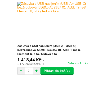
Zásuvka s USB nabíjením (USB-A+ USB-C),
bezšroubová, 5569E-A32357 01, ABB, Time®,
Element®, bílá / ledová bílá
1 418,44 Kč
/
ks
Skladem 1-5 ks
1 172,26 Kč
bez DPH
Přidat do košíku