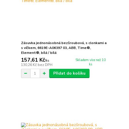
Zásuvka jednonásobná bezšroubová, s clonkami a
s víčkem, 6619E-A06397 03, ABB, Time®,
Element®, bílá / bílá
157,61 Kč
Skladem více než 10
/
ks
ks
130,26 Kč
bez DPH
Přidat do košíku