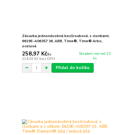
Zásuvka jednonásobná bezšroubová, s clonkami,
6619E-A06357 36, ABB, Time®, Time® Arbo,
ocelová
258,97 Kč
Skladem více než 10
/
ks
ks
214,02 Kč
bez DPH
Přidat do košíku