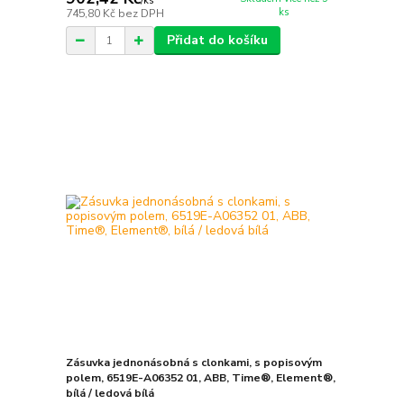
/
ks
ks
745,80 Kč
bez DPH
Přidat do košíku
Zásuvka jednonásobná s clonkami, s popisovým
polem, 6519E-A06352 01, ABB, Time®, Element®,
bílá / ledová bílá