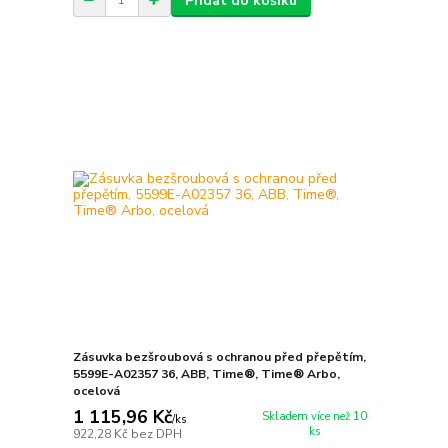
Přidat do košíku
Zásuvka bezšroubová s ochranou před přepětím,
5599E-A02357 36, ABB, Time®, Time® Arbo,
ocelová
1 115,96 Kč
Skladem více než 10
/
ks
ks
922,28 Kč
bez DPH