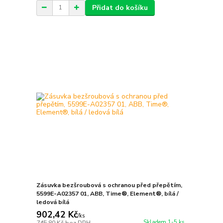
Přidat do košíku
Zásuvka bezšroubová s ochranou před přepětím,
5599E-A02357 01, ABB, Time®, Element®, bílá /
ledová bílá
902,42 Kč
/
ks
Skladem 1-5 ks