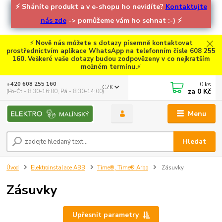
⚡
Sháníte produkt a v e-shopu ho nevidíte?
Kontaktujte
nás zde
-> pomůžeme vám ho sehnat :-)
⚡
⚡
Nově nás můžete s dotazy písemně kontaktovat
prostřednictvím aplikace WhatsApp na telefonním čísle 608 255
160. Veškeré vaše dotazy budou zodpovězeny v co nejkratším
možném termínu.
⚡
0
ks
+420 608 255 160
CZK
za
0 Kč
(Po-Čt - 8:30-16:00, Pá - 8:30-14:00)
Menu
Hledat
Úvod
Elektroinstalace ABB
Time®, Time® Arbo
Zásuvky
Zásuvky
Upřesnit parametry