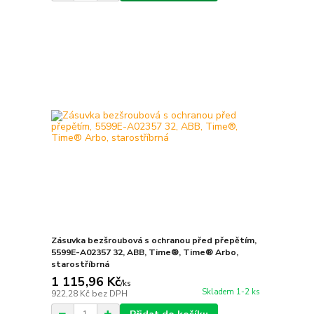
Zásuvka bezšroubová s ochranou před přepětím,
5599E-A02357 32, ABB, Time®, Time® Arbo,
starostříbrná
1 115,96 Kč
/
ks
Skladem 1-2 ks
922,28 Kč
bez DPH