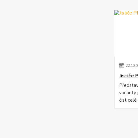
22
.
12
.
Jističe 
Předsta
varianty 
číst celé