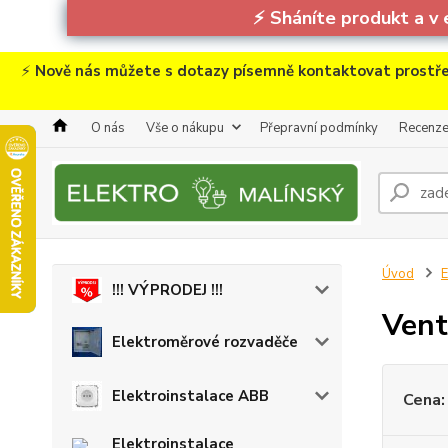
⚡
Sháníte produkt a v 
⚡
Nově nás můžete s dotazy písemně kontaktovat prostře
O nás
Vše o nákupu
Přepravní podmínky
Recenz
Úvod
E
!!! VÝPRODEJ !!!
Vent
Elektroměrové rozvaděče
Elektroinstalace ABB
Cena:
Elektroinstalace