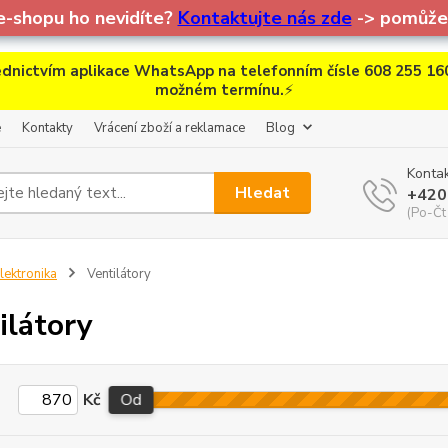
e-shopu ho nevidíte?
Kontaktujte nás zde
-> pomůžem
dnictvím aplikace WhatsApp na telefonním čísle 608 255 160
možném termínu.
⚡
e
Kontakty
Vrácení zboží a reklamace
Blog
Kontak
Hledat
+420
(Po-Čt
lektronika
Ventilátory
ilátory
Kč
Od