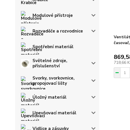
Modulové přístroje
Rozvaděče a rozvodnice
Ventilá
časovač
Spotřební materiál
869,5
Světelné zdroje,
718,66 
příslušenství
Svorky, svorkovnice,
propojovací lišty
Úložný materiál
Upevňovací materiál
Vidlice a zásuvky