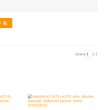
y
strana
z 1