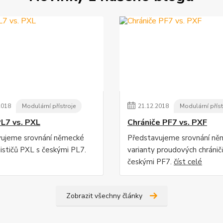
2018
Modulární přístroje
21
.
12
.
2018
Modulární příst
PL7 vs. PXL
Chrániče PF7 vs. PXF
vujeme srovnání německé
Představujeme srovnání ně
jističů PXL s českými PL7.
varianty proudových chráni
českými PF7.
číst celé
Zobrazit všechny články