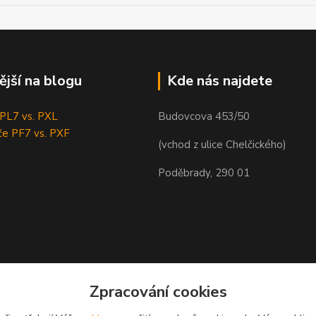
ější na blogu
Kde nás najdete
e PL7 vs. PXL
Budovcova 453/50
če PF7 vs. PXF
(vchod z ulice Chelčického)
Poděbrady, 290 01
Zpracování cookies