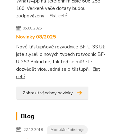
WhatsApp na telefonním čísle 608 255
160. Veškeré vaše dotazy budou
zodpovězeny ...
číst celé
05.08.2025
Novinky 08/2025
Nové třístupňové rozvodnice BF-U-3S Už
jste slyšeli o nových typech rozvodnic BF-
U-3S? Pokud ne, tak teď se můžete
dozvědět více. Jedná se o třístupň...
číst
celé
Zobrazit všechny novinky
Blog
22.12.2018
Modulární přístroje