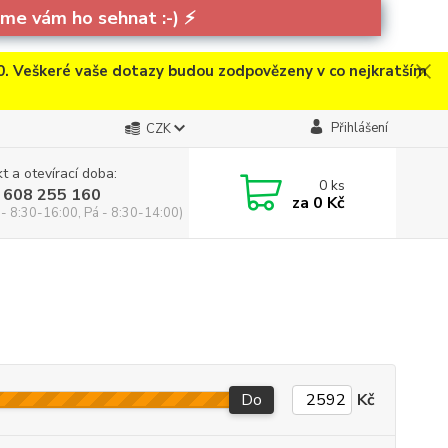
e vám ho sehnat :-)
⚡
. Veškeré vaše dotazy budou zodpovězeny v co nejkratším
Přihlášení
CZK
t a otevírací doba:
0
ks
 608 255 160
za
0 Kč
 - 8:30-16:00, Pá - 8:30-14:00)
Do
Kč