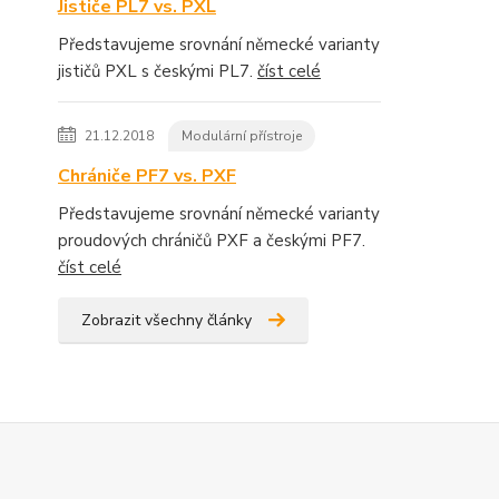
Jističe PL7 vs. PXL
Představujeme srovnání německé varianty
jističů PXL s českými PL7.
číst celé
21.12.2018
Modulární přístroje
Chrániče PF7 vs. PXF
Představujeme srovnání německé varianty
proudových chráničů PXF a českými PF7.
číst celé
Zobrazit všechny články