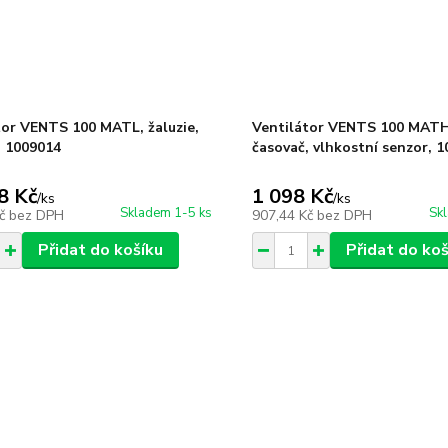
tor VENTS 100 MATL, žaluzie,
Ventilátor VENTS 100 MATHL
, 1009014
časovač, vlhkostní senzor, 
8 Kč
1 098 Kč
/
ks
/
ks
Skladem 1-5 ks
Sk
Kč
bez DPH
907,44 Kč
bez DPH
Přidat do košíku
Přidat do koš