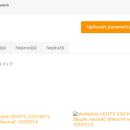
adem
Upřesnit parametr
jší
Nejlevnější
Nejdražší
1-3 z 3