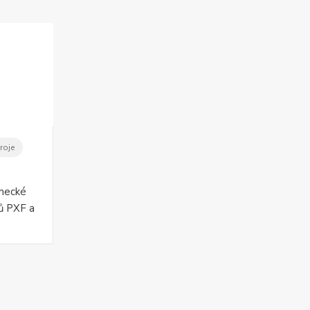
roje
mecké
čů PXF a