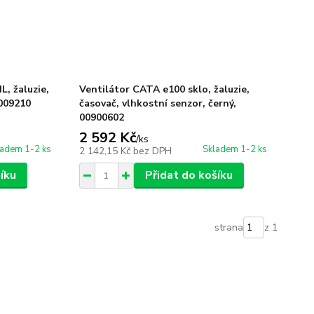
, žaluzie,
Ventilátor CATA e100 sklo, žaluzie,
1009210
časovač, vlhkostní senzor, černý,
00900602
2 592 Kč
/
ks
ladem 1-2 ks
Skladem 1-2 ks
2 142,15 Kč
bez DPH
íku
Přidat do košíku
strana
z 1