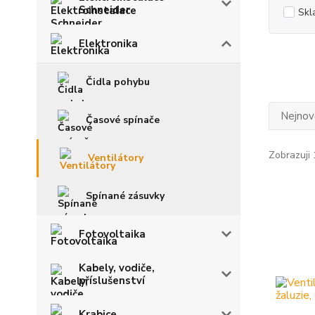
Schneider
Skl
Elektronika
Čidla pohybu
Nejnově
Časové spínače
Zobrazuji 
Ventilátory
Spínané zásuvky
Fotovoltaika
Kabely, vodiče,
příslušenství
Krabice