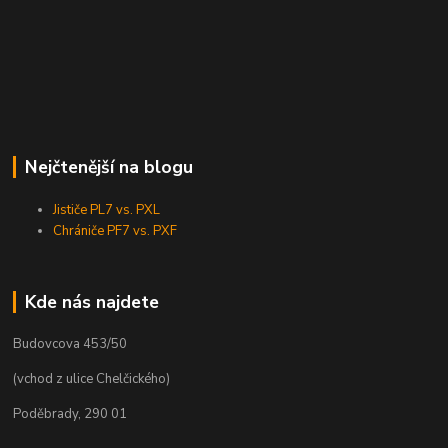
Nejčtenější na blogu
Jističe PL7 vs. PXL
Chrániče PF7 vs. PXF
Kde nás najdete
Budovcova 453/50
(vchod z ulice Chelčického)
Poděbrady, 290 01