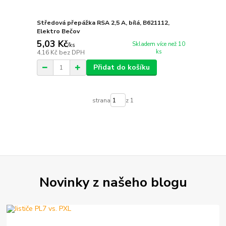
Středová přepážka RSA 2,5 A, bílá, B621112,
Elektro Bečov
5,03 Kč
Skladem více než 10
/
ks
ks
4,16 Kč
bez DPH
Přidat do košíku
strana
z 1
Novinky z našeho blogu