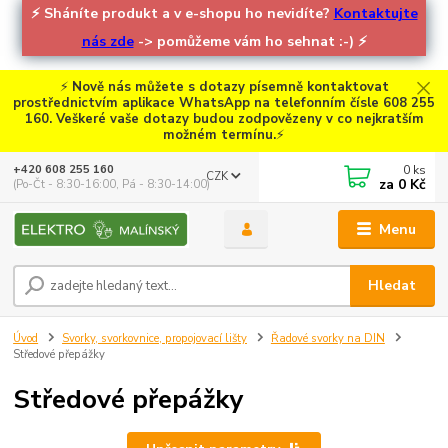
⚡
Sháníte produkt a v e-shopu ho nevidíte?
Kontaktujte
nás zde
-> pomůžeme vám ho sehnat :-)
⚡
⚡
Nově nás můžete s dotazy písemně kontaktovat
prostřednictvím aplikace WhatsApp na telefonním čísle 608 255
160. Veškeré vaše dotazy budou zodpovězeny v co nejkratším
možném termínu.
⚡
0
ks
+420 608 255 160
CZK
za
0 Kč
(Po-Čt - 8:30-16:00, Pá - 8:30-14:00)
Menu
Hledat
Úvod
Svorky, svorkovnice, propojovací lišty
Řadové svorky na DIN
Středové přepážky
Středové přepážky