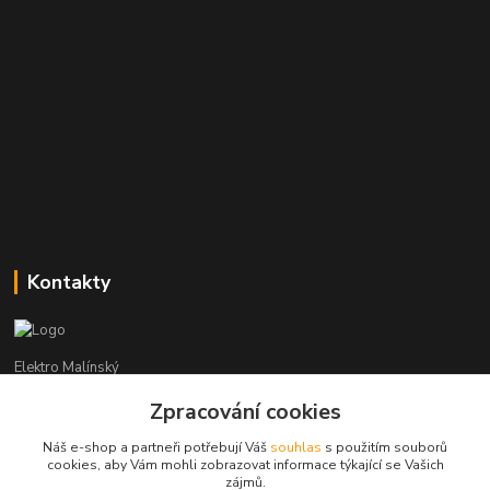
Kontakty
Elektro Malínský
Zpracování cookies
Vítězslav Malínský
+420 608 255 160
Náš e-shop a partneři potřebují Váš
souhlas
s použitím souborů
(Po-Čt - 8:30-16:00, Pá - 8:30-14:00)
cookies, aby Vám mohli zobrazovat informace týkající se Vašich
zájmů.