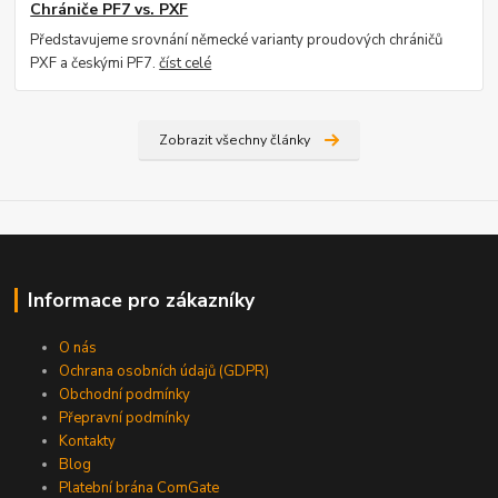
Chrániče PF7 vs. PXF
Představujeme srovnání německé varianty proudových chráničů
PXF a českými PF7.
číst celé
Zobrazit všechny články
Informace pro zákazníky
O nás
Ochrana osobních údajů (GDPR)
Obchodní podmínky
Přepravní podmínky
Kontakty
Blog
Platební brána ComGate