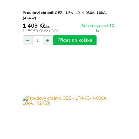
Proudový chránič OEZ - LFN-40-4-030A, 10kA,
(42452)
1 403 Kč
Skladem více než 10
/
ks
ks
1 159,50 Kč
bez DPH
Přidat do košíku