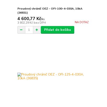
Proudový chránič OEZ - OFI-100-4-030A, 10kA
(36831)
4 600,77 Kč
/
ks
NA DOTAZ
3 802,29 Kč
bez DPH
Přidat do košíku