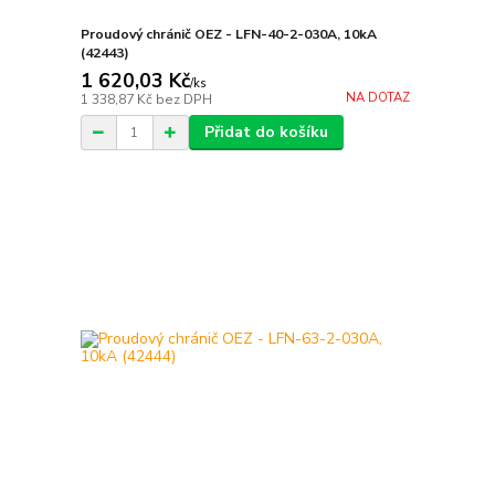
Proudový chránič OEZ - LFN-40-2-030A, 10kA
(42443)
1 620,03 Kč
/
ks
NA DOTAZ
1 338,87 Kč
bez DPH
Přidat do košíku