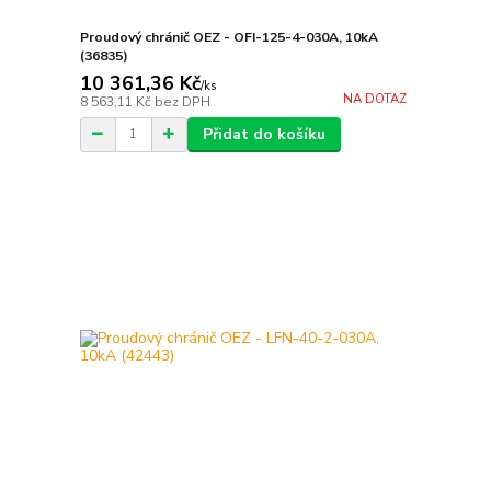
Proudový chránič OEZ - OFI-125-4-030A, 10kA
(36835)
10 361,36 Kč
/
ks
NA DOTAZ
8 563,11 Kč
bez DPH
Přidat do košíku