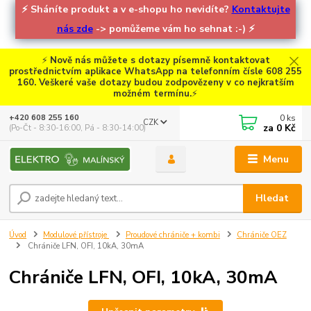
⚡
Sháníte produkt a v e-shopu ho nevidíte?
Kontaktujte
nás zde
-> pomůžeme vám ho sehnat :-)
⚡
⚡
Nově nás můžete s dotazy písemně kontaktovat
prostřednictvím aplikace WhatsApp na telefonním čísle 608 255
160. Veškeré vaše dotazy budou zodpovězeny v co nejkratším
možném termínu.
⚡
0
ks
+420 608 255 160
CZK
za
0 Kč
(Po-Čt - 8:30-16:00, Pá - 8:30-14:00)
Menu
Hledat
Úvod
Modulové přístroje
Proudové chrániče + kombi
Chrániče OEZ
Chrániče LFN, OFI, 10kA, 30mA
Chrániče LFN, OFI, 10kA, 30mA