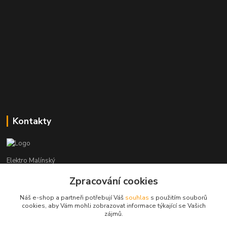
Kontakty
Elektro Malínský
Zpracování cookies
Vítězslav Malínský
+420 608 255 160
Náš e-shop a partneři potřebují Váš
souhlas
s použitím souborů
(Po-Čt - 8:30-16:00, Pá - 8:30-14:00)
cookies, aby Vám mohli zobrazovat informace týkající se Vašich
zájmů.
elektro-malinsky@seznam.cz