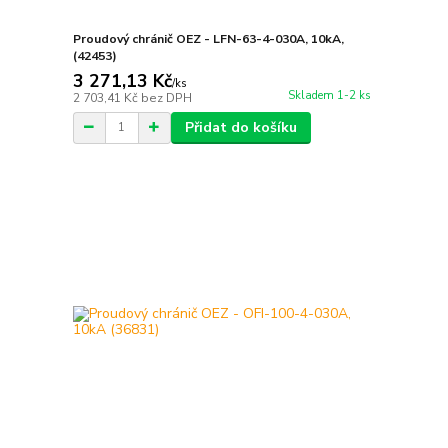
Proudový chránič OEZ - LFN-63-4-030A, 10kA,
(42453)
3 271,13 Kč
/
ks
Skladem 1-2 ks
2 703,41 Kč
bez DPH
Přidat do košíku