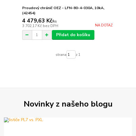
Proudový chránič OEZ - LFN-80-4-030A, 10kA,
(42454)
4 479,63 Kč
/
ks
NA DOTAZ
3 702,17 Kč
bez DPH
Přidat do košíku
strana
z 1
Novinky z našeho blogu