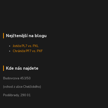
Nejčtenější na blogu
Jističe PL7 vs. PXL
Chrániče PF7 vs. PXF
Kde nás najdete
Budovcova 453/50
(vchod z ulice Chelčického)
Poděbrady, 290 01