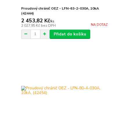
Proudový chránič OEZ - LFN-63-2-030A, 10kA
(42444)
2 453,82 Kč
/
ks
NA DOTAZ
2 027,95 Kč
bez DPH
Přidat do košíku