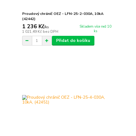
Proudový chránič OEZ - LFN-25-2-030A, 10kA
(42442)
1 236 Kč
Skladem více než 10
/
ks
ks
1 021,49 Kč
bez DPH
Přidat do košíku