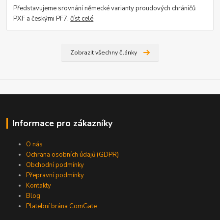
Představujeme srovnání německé varianty proudových chráničů
PXF a českými PF7.
číst celé
Zobrazit všechny články
Informace pro zákazníky
O nás
Ochrana osobních údajů (GDPR)
Obchodní podmínky
Přepravní podmínky
Kontakty
Blog
Platební brána ComGate