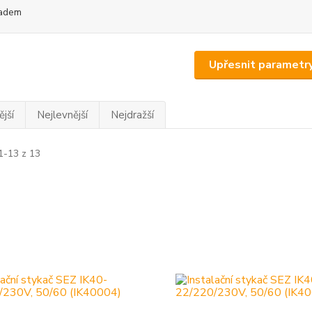
adem
Upřesnit parametr
jší
Nejlevnější
Nejdražší
1-13 z 13