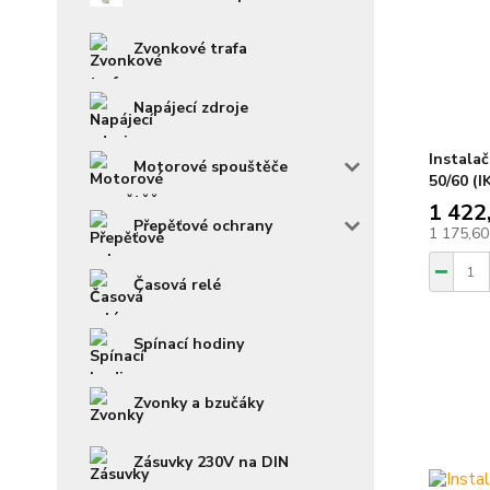
Zvonkové trafa
Napájecí zdroje
Instalač
Motorové spouštěče
50/60 (I
1 422
Přepěťové ochrany
1 175,60
Časová relé
Spínací hodiny
Zvonky a bzučáky
Zásuvky 230V na DIN