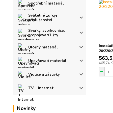
Spotřební materiál
Světelné zdroje,
příslušenství
Svorky, svorkovnice,
propojovací lišty
Instalač
Úložný materiál
20/220/2
563,5
Upevňovací materiál
465,74 
Vidlice a zásuvky
TV + Internet
Novinky