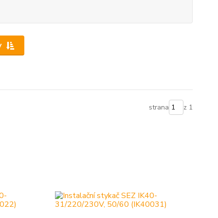
y
strana
z 1