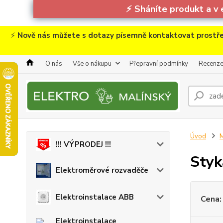
⚡
Sháníte produkt a v 
⚡
Nově nás můžete s dotazy písemně kontaktovat prostře
O nás
Vše o nákupu
Přepravní podmínky
Recenz
Úvod
M
!!! VÝPRODEJ !!!
Styk
Elektroměrové rozvaděče
Elektroinstalace ABB
Cena:
Elektroinstalace