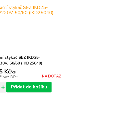
ní stykač SEZ IKD25-
30V, 50/60 (IKD25040)
5 Kč
/
ks
NA DOTAZ
Kč
bez DPH
Přidat do košíku