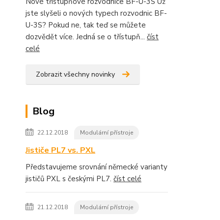
Nové třístupňové rozvodnice BF-U-3S Už
jste slyšeli o nových typech rozvodnic BF-
U-3S? Pokud ne, tak teď se můžete
dozvědět více. Jedná se o třístupň...
číst
celé
Zobrazit všechny novinky
Blog
22.12.2018
Modulární přístroje
Jističe PL7 vs. PXL
Představujeme srovnání německé varianty
jističů PXL s českými PL7.
číst celé
21.12.2018
Modulární přístroje