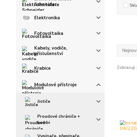
Schneider
Skl
Elektronika
Fotovoltaika
Kabely, vodiče,
Nejnově
příslušenství
Zobrazuji 
Krabice
Modulové přístroje
Jističe
Proudové chrániče +
kombi
Vypínače, přepínače,