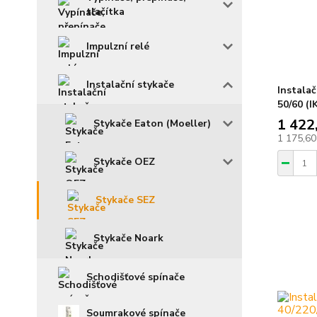
tlačítka
Impulzní relé
Instalační stykače
Instalač
50/60 (I
1 422
Stykače Eaton (Moeller)
1 175,60
Stykače OEZ
Stykače SEZ
Stykače Noark
Schodišťové spínače
Soumrakové spínače