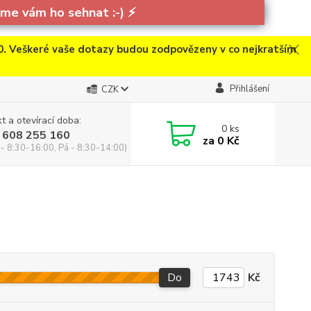
e vám ho sehnat :-)
⚡
. Veškeré vaše dotazy budou zodpovězeny v co nejkratším
Přihlášení
CZK
t a otevírací doba:
0
ks
 608 255 160
za
0 Kč
 - 8:30-16:00, Pá - 8:30-14:00)
Do
Kč