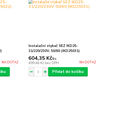
-
Instalační stykač SEZ IKD25-
2)
31/220/230V, 50/60 (IKD25031)
604,35 Kč
/
ks
NA DOTAZ
NA DOTAZ
499,46 Kč
bez DPH
íku
Přidat do košíku