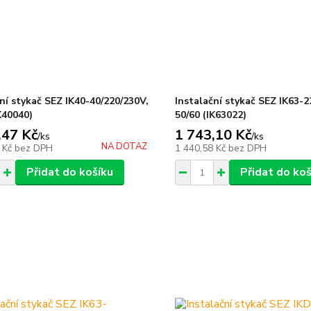
ní stykač SEZ IK40-40/220/230V,
Instalační stykač SEZ IK63-2
K40040)
50/60 (IK63022)
,47 Kč
1 743,10 Kč
/
ks
/
ks
NA DOTAZ
 Kč
bez DPH
1 440,58 Kč
bez DPH
Přidat do košíku
Přidat do koš