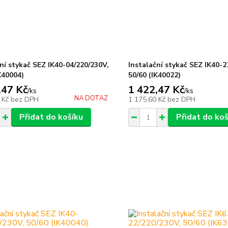
ní stykač SEZ IK40-04/220/230V,
Instalační stykač SEZ IK40-2
K40004)
50/60 (IK40022)
,47 Kč
1 422,47 Kč
/
ks
/
ks
NA DOTAZ
 Kč
bez DPH
1 175,60 Kč
bez DPH
Přidat do košíku
Přidat do koš