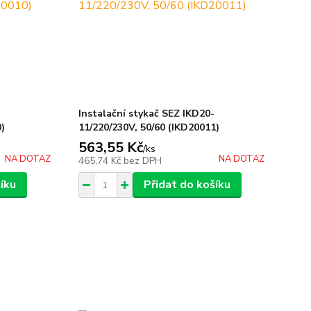
-
Instalační stykač SEZ IKD20-
0)
11/220/230V, 50/60 (IKD20011)
563,55 Kč
/
ks
NA DOTAZ
NA DOTAZ
465,74 Kč
bez DPH
íku
Přidat do košíku