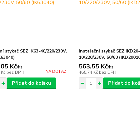
ní stykač SEZ IK63-40/220/230V,
Instalační stykač SEZ IKD20
K63040)
10/220/230V, 50/60 (IKD2001
,05 Kč
563,55 Kč
/
ks
/
ks
NA DOTAZ
 Kč
bez DPH
465,74 Kč
bez DPH
Přidat do košíku
Přidat do koš