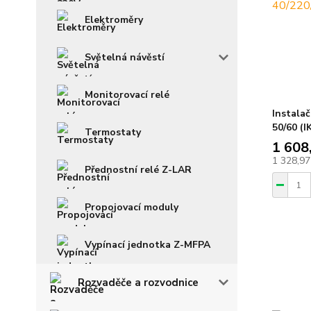
Elektroměry
Světelná návěstí
Monitorovací relé
Instalač
50/60 (I
Termostaty
1 608
1 328,97
Přednostní relé Z-LAR
Propojovací moduly
Vypínací jednotka Z-MFPA
Rozvaděče a rozvodnice