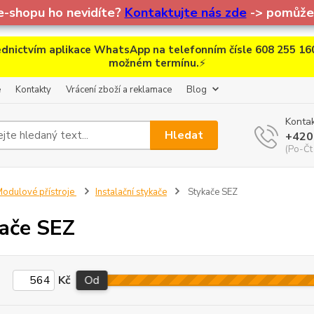
e-shopu ho nevidíte?
Kontaktujte nás zde
-> pomůžem
dnictvím aplikace WhatsApp na telefonním čísle 608 255 160
možném termínu.
⚡
e
Kontakty
Vrácení zboží a reklamace
Blog
Kontak
Hledat
+420
(Po-Čt
odulové přístroje
Instalační stykače
Stykače SEZ
ače SEZ
Kč
Od