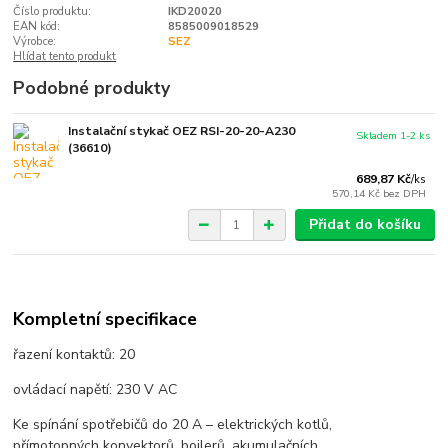
Číslo produktu:
IKD20020
EAN kód:
8585009018529
Výrobce:
SEZ
Hlídat tento produkt
Podobné produkty
Instalační stykač OEZ RSI-20-20-A230
Skladem 1-2 ks
(36610)
689,87 Kč
/
ks
570,14 Kč
bez DPH
Přidat do košíku
Kompletní specifikace
řazení kontaktů: 20
ovládací napětí: 230 V AC
Ke spínání spotřebičů do 20 A – elektrických kotlů,
přímotopných konvektorů, bojlerů, akumulačních