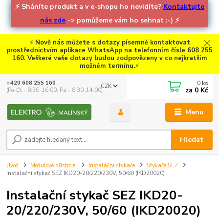
⚡
Sháníte produkt a v e-shopu ho nevidíte?
Kontaktujte
nás zde
-> pomůžeme vám ho sehnat :-)
⚡
⚡
Nově nás můžete s dotazy písemně kontaktovat
prostřednictvím aplikace WhatsApp na telefonním čísle 608 255
160. Veškeré vaše dotazy budou zodpovězeny v co nejkratším
možném termínu.
⚡
0
ks
+420 608 255 160
CZK
za
0 Kč
(Po-Čt - 8:30-16:00, Pá - 8:30-14:00)
Menu
Hledat
Úvod
Modulové přístroje
Instalační stykače
Stykače SEZ
Instalační stykač SEZ IKD20-20/220/230V, 50/60 (IKD20020)
Instalační stykač SEZ IKD20-
20/220/230V, 50/60 (IKD20020)