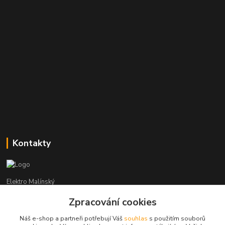
Kontakty
Elektro Malínský
Zpracování cookies
Vítězslav Malínský
+420 608 255 160
Náš e-shop a partneři potřebují Váš
souhlas
s použitím souborů