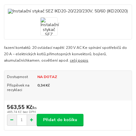
řazení kontaktů: 20 ovládací napětí: 230 V AC Ke spínání spotřebičů do
20 A – elektrických kotlů,přímotopných konvektorů, bojlerů,
akumulačníchkamen, osvětlení apod.
celý popis
Dostupnost
NA DOTAZ
Příspěvek na
0,34 Kč
recyklaci
563,55 Kč
/
ks
465,74 Kč
bez DPH
Přidat do košíku