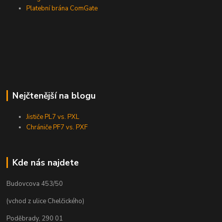
Platební brána ComGate
Nejčtenější na blogu
Jističe PL7 vs. PXL
Chrániče PF7 vs. PXF
Kde nás najdete
Budovcova 453/50
(vchod z ulice Chelčického)
Poděbrady, 290 01