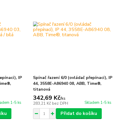
epínací), IP
Spínač řazení 6/0 (ovládač přepínací), IP
Time®,
44, 3558E-A86940 08, ABB, Time®,
titanová
342,69 Kč
/
ks
ladem 1-5 ks
Skladem 1-5 ks
283,21 Kč
bez DPH
íku
Přidat do košíku