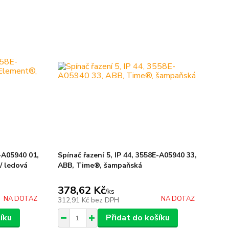
E-A05940 01,
Spínač řazení 5, IP 44, 3558E-A05940 33,
/ ledová
ABB, Time®, šampaňská
378,62 Kč
/
ks
NA DOTAZ
NA DOTAZ
312,91 Kč
bez DPH
íku
Přidat do košíku