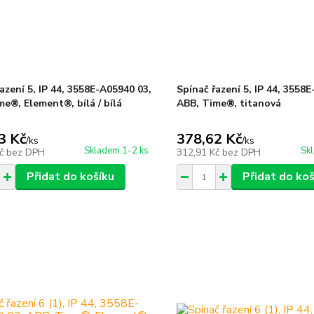
azení 5, IP 44, 3558E-A05940 03,
Spínač řazení 5, IP 44, 3558
e®, Element®, bílá / bílá
ABB, Time®, titanová
3 Kč
378,62 Kč
/
ks
/
ks
Skladem 1-2 ks
Sk
Kč
bez DPH
312,91 Kč
bez DPH
Přidat do košíku
Přidat do koš