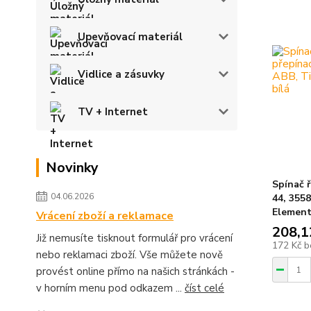
Upevňovací materiál
Vidlice a zásuvky
TV + Internet
Novinky
Spínač ř
04.06.2026
44, 355
Element®
Vrácení zboží a reklamace
208,1
Již nemusíte tisknout formulář pro vrácení
172 Kč
b
nebo reklamaci zboží. Vše můžete nově
provést online přímo na našich stránkách -
v horním menu pod odkazem ...
číst celé