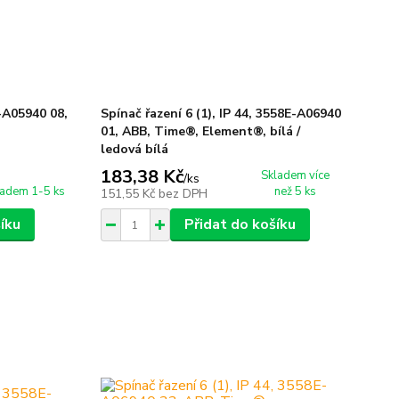
E-A05940 08,
Spínač řazení 6 (1), IP 44, 3558E-A06940
01, ABB, Time®, Element®, bílá /
ledová bílá
183,38 Kč
Skladem více
/
ks
ladem 1-5 ks
než 5 ks
151,55 Kč
bez DPH
íku
Přidat do košíku