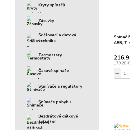
Kryty spínačů
Zásuvky
Sdělovací a datová
Spínač ř
technika
ABB, Tim
Termostaty
216,9
179,28 
Časové spínače
Stmívače a regulátory
Snímače pohybu
Bezdrátové dálkové
ovládání