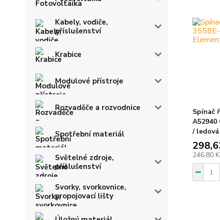
Kabely, vodiče,
příslušenství
Krabice
Modulové přístroje
Rozvaděče a rozvodnice
Spínač ř
A52940 
/ ledová
Spotřební materiál
298,6
246,80 
Světelné zdroje,
příslušenství
Svorky, svorkovnice,
propojovací lišty
Úložný materiál