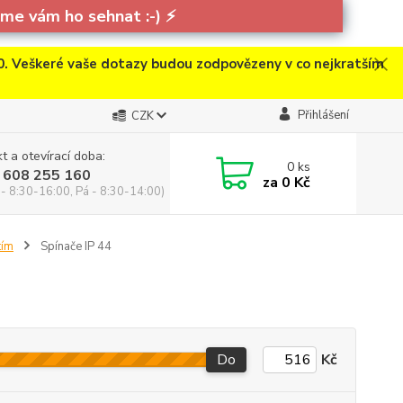
e vám ho sehnat :-)
⚡
. Veškeré vaše dotazy budou zodpovězeny v co nejkratším
Přihlášení
CZK
t a otevírací doba:
0
ks
 608 255 160
za
0 Kč
 - 8:30-16:00, Pá - 8:30-14:00)
tím
Spínače IP 44
Do
Kč