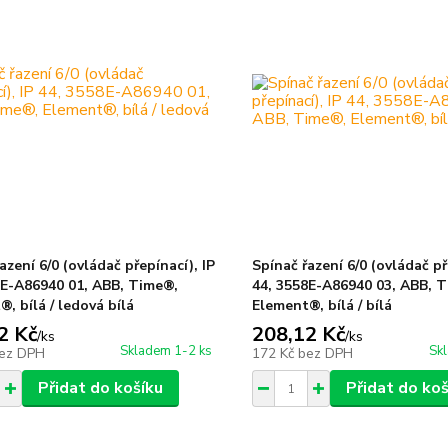
azení 6/0 (ovládač přepínací), IP
Spínač řazení 6/0 (ovládač př
8E-A86940 01, ABB, Time®,
44, 3558E-A86940 03, ABB, 
, bílá / ledová bílá
Element®, bílá / bílá
2 Kč
208,12 Kč
/
ks
/
ks
Skladem 1-2 ks
Sk
ez DPH
172 Kč
bez DPH
Přidat do košíku
Přidat do koš