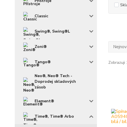
Přístroje
Skl
Classic
Swing®, Swing®L
Nejnově
Zoni®
Tango®
Zobrazuji 
Neo®, Neo® Tech -
Doprodej skladových
zásob
Element®
Time®, Time® Arbo