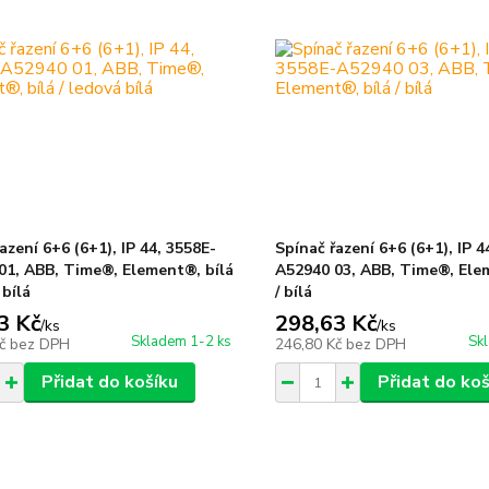
azení 6+6 (6+1), IP 44, 3558E-
Spínač řazení 6+6 (6+1), IP 4
01, ABB, Time®, Element®, bílá
A52940 03, ABB, Time®, Ele
 bílá
/ bílá
3 Kč
298,63 Kč
/
ks
/
ks
Skladem 1-2 ks
Sk
Kč
bez DPH
246,80 Kč
bez DPH
Přidat do košíku
Přidat do koš