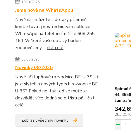
10.04.2026
Jsme nově na WhatsAppu
Nově nás můžete s dotazy písemně
kontaktovat prostřednictvím aplikace
WhatsApp na telefonním čísle 608 255
160. Veškeré vaše dotazy budou
zodpovězeny ...
číst celé
05.08.2025
Novinky 08/2025
Nové třístupňové rozvodnice BF-U-3S Už
jste slyšeli o nových typech rozvodnic BF-
Spínač ř
U-3S? Pokud ne, tak teď se můžete
44, 355
dozvědět více. Jedná se o třístupň...
číst
šampaň
celé
342,6
283,21 
Zobrazit všechny novinky