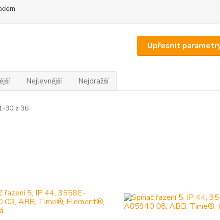
adem
Upřesnit parametr
jší
Nejlevnější
Nejdražší
1-30 z 36