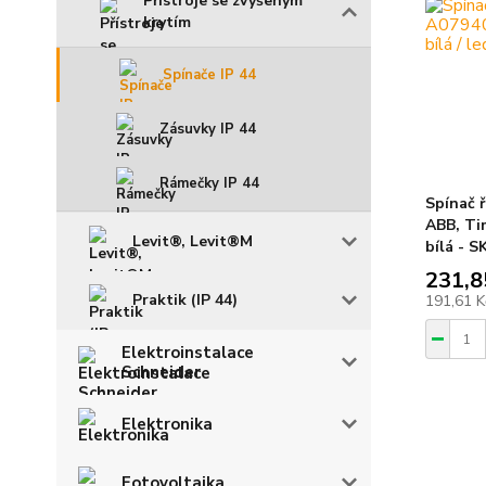
Přístroje se zvýšeným
krytím
Spínače IP 44
Zásuvky IP 44
Rámečky IP 44
Spínač ř
ABB, Ti
Levit®, Levit®M
bílá - 
231,8
Praktik (IP 44)
191,61 
Elektroinstalace
Schneider
Elektronika
Fotovoltaika