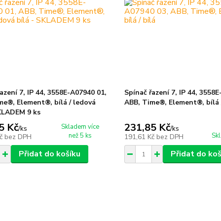
azení 7, IP 44, 3558E-A07940 01,
Spínač řazení 7, IP 44, 3558
me®, Element®, bílá / ledová
ABB, Time®, Element®, bílá /
SKLADEM 9 ks
5 Kč
231,85 Kč
Skladem více
/
ks
/
ks
než 5 ks
Sk
Kč
bez DPH
191,61 Kč
bez DPH
Přidat do košíku
Přidat do koš