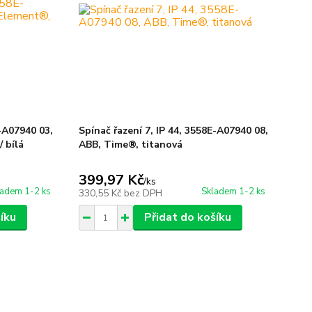
E-A07940 03,
Spínač řazení 7, IP 44, 3558E-A07940 08,
 bílá
ABB, Time®, titanová
399,97 Kč
/
ks
ladem 1-2 ks
Skladem 1-2 ks
330,55 Kč
bez DPH
íku
Přidat do košíku