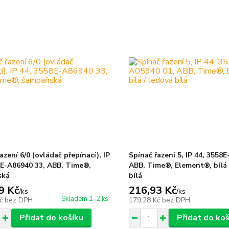
azení 6/0 (ovládač přepínací), IP
Spínač řazení 5, IP 44, 3558
8E-A86940 33, ABB, Time®,
ABB, Time®, Element®, bílá 
ská
bílá
9 Kč
216,93 Kč
/
ks
/
ks
Skladem 1-2 ks
Kč
bez DPH
179,28 Kč
bez DPH
Přidat do košíku
Přidat do koš