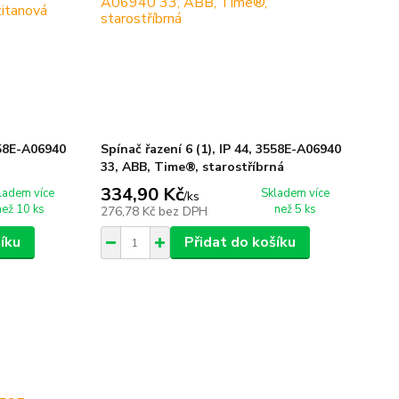
3558E-A06940
Spínač řazení 6 (1), IP 44, 3558E-A06940
33, ABB, Time®, starostříbrná
334,90 Kč
ladem více
Skladem více
/
ks
než 10 ks
než 5 ks
276,78 Kč
bez DPH
íku
Přidat do košíku