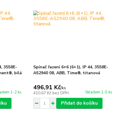
4, 3558E-
Spínač řazení 6+6 (6+1), IP 44, 3558E-
ment®, bílá
A52940 08, ABB, Time®, titanová
496,91 Kč
/
ks
ladem 1-2 ks
Skladem 1-5 ks
410,67 Kč
bez DPH
íku
Přidat do košíku