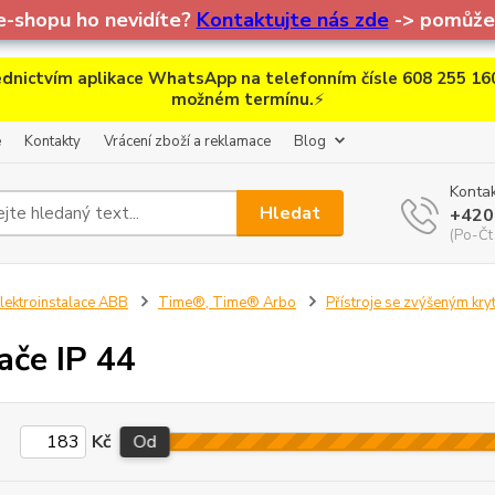
e-shopu ho nevidíte?
Kontaktujte nás zde
-> pomůžem
dnictvím aplikace WhatsApp na telefonním čísle 608 255 160
možném termínu.
⚡
e
Kontakty
Vrácení zboží a reklamace
Blog
Kontak
Hledat
+420
(Po-Čt
lektroinstalace ABB
Time®, Time® Arbo
Přístroje se zvýšeným kry
ače IP 44
Kč
Od