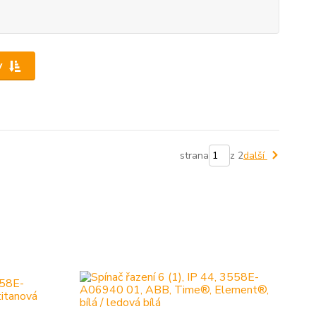
y
strana
z 2
další