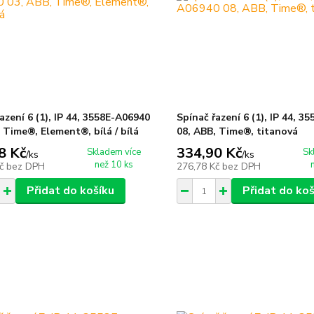
azení 6 (1), IP 44, 3558E-A06940
Spínač řazení 6 (1), IP 44, 
 Time®, Element®, bílá / bílá
08, ABB, Time®, titanová
8 Kč
334,90 Kč
Skladem více
Sk
/
ks
/
ks
než 10 ks
Kč
bez DPH
276,78 Kč
bez DPH
Přidat do košíku
Přidat do koš