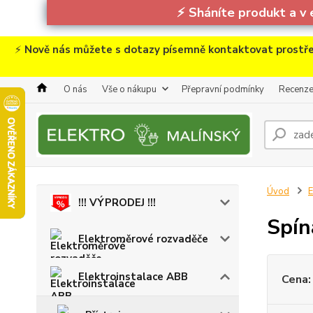
⚡
Sháníte produkt a v 
⚡
Nově nás můžete s dotazy písemně kontaktovat prostře
O nás
Vše o nákupu
Přepravní podmínky
Recenz
Úvod
E
!!! VÝPRODEJ !!!
Spín
Elektroměrové rozvaděče
Elektroinstalace ABB
Cena: