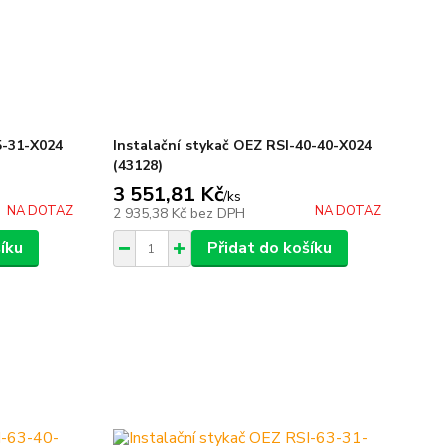
5-31-X024
Instalační stykač OEZ RSI-40-40-X024
(43128)
3 551,81 Kč
/
ks
NA DOTAZ
NA DOTAZ
2 935,38 Kč
bez DPH
íku
Přidat do košíku