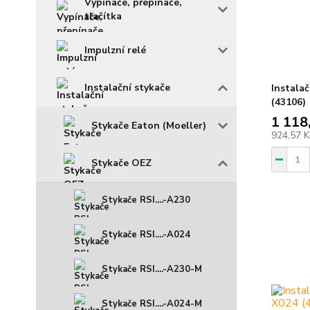
Vypínače, přepínače,
tlačítka
Impulzní relé
Instalační stykače
Instala
(43106)
1 118
Stykače Eaton (Moeller)
924,57 
Stykače OEZ
Stykače RSI....-A230
Stykače RSI....-A024
Stykače RSI....-A230-M
Stykače RSI....-A024-M