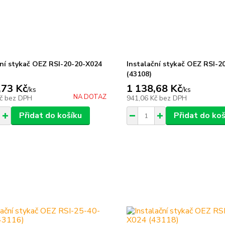
ční stykač OEZ RSI-20-20-X024
Instalační stykač OEZ RSI-2
(43108)
,73 Kč
1 138,68 Kč
/
ks
/
ks
NA DOTAZ
Kč
bez DPH
941,06 Kč
bez DPH
Přidat do košíku
Přidat do koš