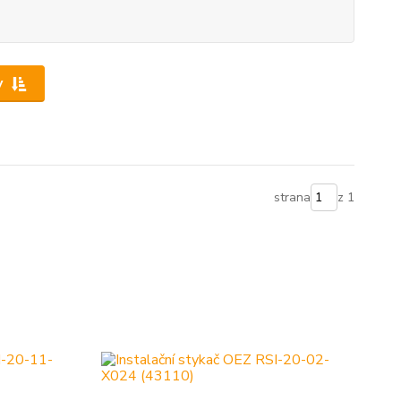
y
strana
z 1