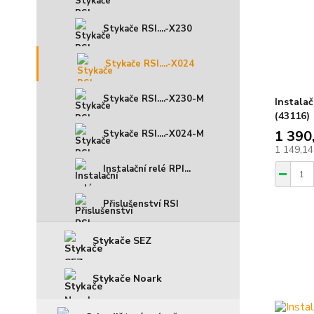
Stykače RSI....-X230
Stykače RSI....-X024
Stykače RSI....-X230-M
Instala
(43116)
1 390
Stykače RSI....-X024-M
1 149,14
Instalační relé RPI...
Přislušenství RSI
Stykače SEZ
Stykače Noark