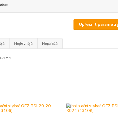
adem
Upřesnit parametr
jší
Nejlevnější
Nejdražší
1-9 z 9