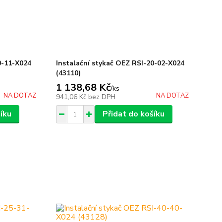
0-11-X024
Instalační stykač OEZ RSI-20-02-X024
(43110)
1 138,68 Kč
/
ks
NA DOTAZ
NA DOTAZ
941,06 Kč
bez DPH
íku
Přidat do košíku