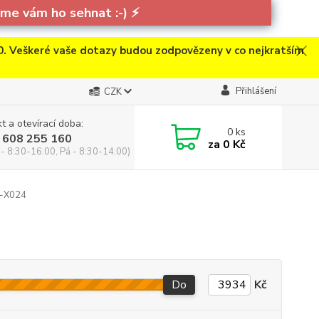
e vám ho sehnat :-)
⚡
. Veškeré vaše dotazy budou zodpovězeny v co nejkratším
Přihlášení
CZK
t a otevírací doba:
0
ks
 608 255 160
za
0 Kč
 - 8:30-16:00, Pá - 8:30-14:00)
..-X024
Do
Kč