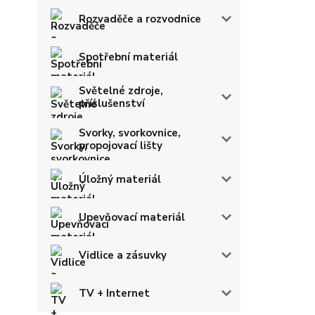
Rozvaděče a rozvodnice
Spotřební materiál
Světelné zdroje,
příslušenství
Svorky, svorkovnice,
propojovací lišty
Úložný materiál
Upevňovací materiál
Vidlice a zásuvky
TV + Internet