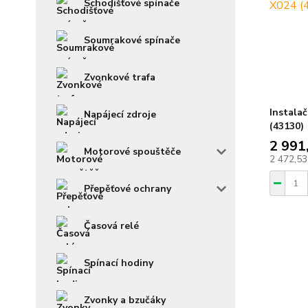
Schodišťové spínače
Soumrakové spínače
Zvonkové trafa
Instala
Napájecí zdroje
(43130)
2 991
Motorové spouštěče
2 472,53
Přepěťové ochrany
Časová relé
Spínací hodiny
Zvonky a bzučáky