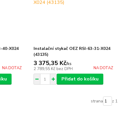
3-40-X024
Instalační stykač OEZ RSI-63-31-X024
(43135)
3 375,35 Kč
/
ks
NA DOTAZ
NA DOTAZ
2 789,55 Kč
bez DPH
íku
Přidat do košíku
strana
z 1