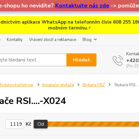
e-shopu ho nevidíte?
Kontaktujte nás zde
-> pomůžem
dnictvím aplikace WhatsApp na telefonním čísle 608 255 160
možném termínu.
⚡
e
Kontakty
Vrácení zboží a reklamace
Blog
Kontak
Hledat
+420
(Po-Čt
odulové přístroje
Instalační stykače
Stykače OEZ
Stykače RSI..
ače RSI....-X024
Kč
Od