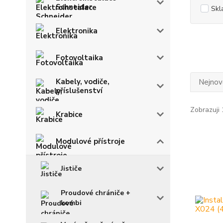
Schneider
Skl
Elektronika
Fotovoltaika
Kabely, vodiče,
Nejnově
příslušenství
Zobrazuji 
Krabice
Modulové přístroje
Jističe
Proudové chrániče +
kombi