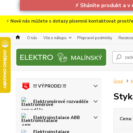
⚡
Sháníte produkt a v 
⚡
Nově nás můžete s dotazy písemně kontaktovat prostře
O nás
Vše o nákupu
Přepravní podmínky
Recenz
Úvod
M
!!! VÝPRODEJ !!!
Styk
Elektroměrové rozvaděče
Elektroinstalace ABB
Cena:
Elektroinstalace