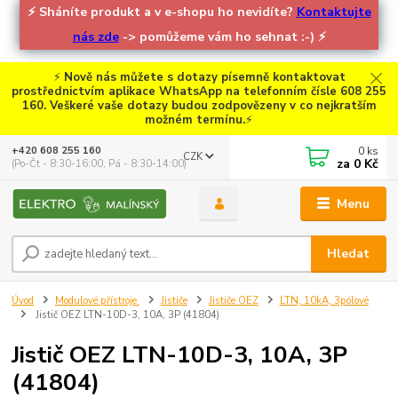
⚡
Sháníte produkt a v e-shopu ho nevidíte?
Kontaktujte
nás zde
-> pomůžeme vám ho sehnat :-)
⚡
⚡
Nově nás můžete s dotazy písemně kontaktovat
prostřednictvím aplikace WhatsApp na telefonním čísle 608 255
160. Veškeré vaše dotazy budou zodpovězeny v co nejkratším
možném termínu.
⚡
0
ks
+420 608 255 160
CZK
za
0 Kč
(Po-Čt - 8:30-16:00, Pá - 8:30-14:00)
Menu
Hledat
Úvod
Modulové přístroje
Jističe
Jističe OEZ
LTN, 10kA, 3pólové
Jistič OEZ LTN-10D-3, 10A, 3P (41804)
Jistič OEZ LTN-10D-3, 10A, 3P
(41804)