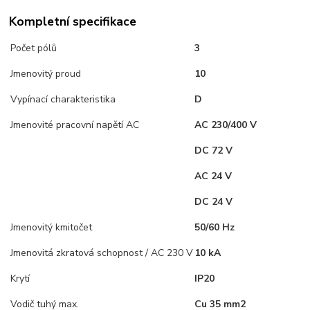
Kompletní specifikace
Počet pólů
3
Jmenovitý proud
10
Vypínací charakteristika
D
Jmenovité pracovní napětí AC
AC 230/400 V
DC 72 V
AC 24 V
DC 24 V
Jmenovitý kmitočet
50/60 Hz
Jmenovitá zkratová schopnost / AC 230 V
10 kA
Krytí
IP20
Vodič tuhý max.
Cu 35 mm2