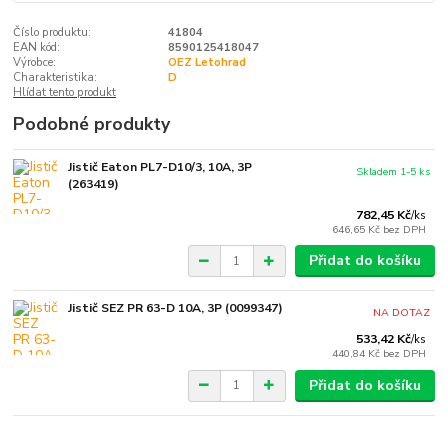
Číslo produktu:
41804
EAN kód:
8590125418047
Výrobce:
OEZ Letohrad
Charakteristika:
D
Hlídat tento produkt
Podobné produkty
Jistič Eaton PL7-D10/3, 10A, 3P
Skladem 1-5 ks
(263419)
782,45 Kč
/
ks
646,65 Kč
bez DPH
Přidat do košíku
Jistič SEZ PR 63-D 10A, 3P (0099347)
NA DOTAZ
533,42 Kč
/
ks
440,84 Kč
bez DPH
Přidat do košíku