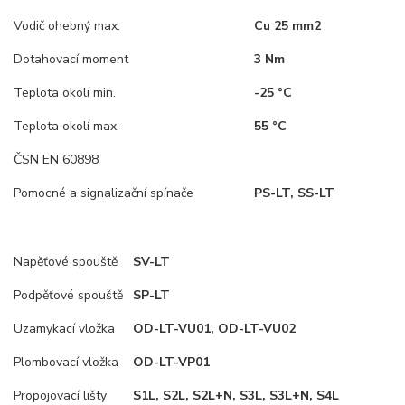
Vodič ohebný max.
Cu 25 mm2
Dotahovací moment
3 Nm
Teplota okolí min.
-25 °C
Teplota okolí max.
55 °C
ČSN EN 60898
Pomocné a signalizační spínače
PS-LT, SS-LT
Napěťové spouště
SV-LT
Podpěťové spouště
SP-LT
Uzamykací vložka
OD-LT-VU01, OD-LT-VU02
Plombovací vložka
OD-LT-VP01
Propojovací lišty
S1L, S2L, S2L+N, S3L, S3L+N, S4L