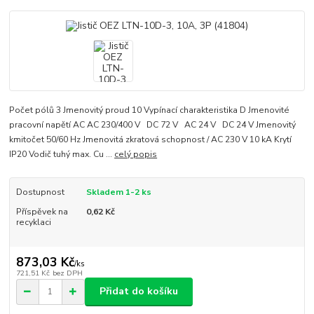
Počet pólů 3 Jmenovitý proud 10 Vypínací charakteristika D Jmenovité
pracovní napětí AC AC 230/400 V DC 72 V AC 24 V DC 24 V Jmenovitý
kmitočet 50/60 Hz Jmenovitá zkratová schopnost / AC 230 V 10 kA Krytí
IP20 Vodič tuhý max. Cu ...
celý popis
Dostupnost
Skladem 1-2 ks
Příspěvek na
0,62 Kč
recyklaci
873,03 Kč
/
ks
721,51 Kč
bez DPH
Přidat do košíku