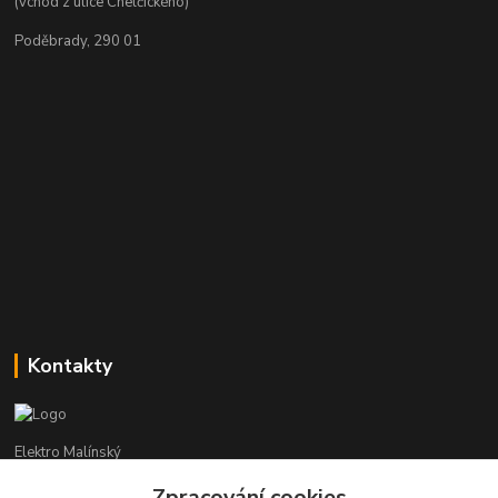
(vchod z ulice Chelčického)
Poděbrady, 290 01
Kontakty
Elektro Malínský
Zpracování cookies