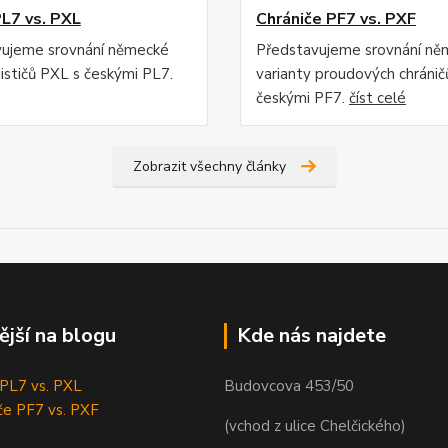
PL7 vs. PXL
Chrániče PF7 vs. PXF
vujeme srovnání německé
Představujeme srovnání ně
jističů PXL s českými PL7.
varianty proudových chráni
českými PF7.
číst celé
Zobrazit všechny články
ější na blogu
Kde nás najdete
e PL7 vs. PXL
Budovcova 453/50
če PF7 vs. PXF
(vchod z ulice Chelčického)