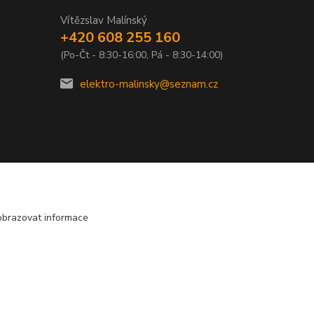
Vítězslav Malínský
+420 608 255 160
(Po-Čt - 8:30-16:00, Pá - 8:30-14:00)
elektro-malinsky@seznam.cz
obrazovat informace