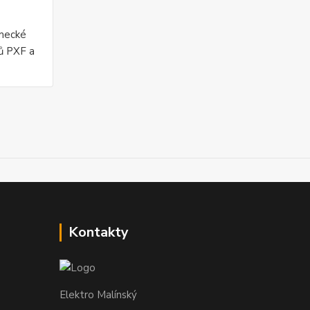
mecké
čů PXF a
Kontakty
Elektro Malínský