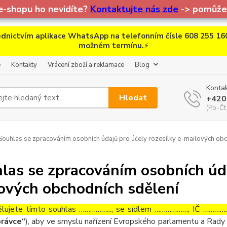
e-shopu ho nevidíte?
Kontaktujte nás zde
-> pomůžem
dnictvím aplikace WhatsApp na telefonním čísle 608 255 160
možném termínu.
⚡
e
Kontakty
Vrácení zboží a reklamace
Blog
Kontak
Hledat
+420
(Po-Čt
ouhlas se zpracováním osobních údajů pro účely rozesílky e-mailových obc
las se zpracováním osobních úda
ových obchodních sdělení
lujete tímto souhlas ……………..., se sídlem ………………, IČ ……………
rávce“
), aby ve smyslu nařízení Evropského parlamentu a Rady 