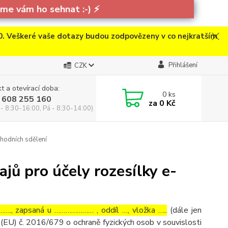
e vám ho sehnat :-)
⚡
. Veškeré vaše dotazy budou zodpovězeny v co nejkratším
Přihlášení
CZK
t a otevírací doba:
0
ks
 608 255 160
za
0 Kč
 - 8:30-16:00, Pá - 8:30-14:00)
hodních sdělení
jů pro účely rozesílky e-
…., zapsaná u ………………… , oddíl …, vložka …..
(dále jen
(EU) č. 2016/679 o ochraně fyzických osob v souvislosti