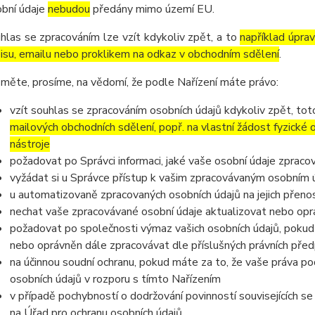
bní údaje
nebudou
předány mimo území EU.
hlas se zpracováním lze vzít kdykoliv zpět, a to
například úpra
isu, emailu nebo proklikem na odkaz v obchodním sdělení
.
měte, prosíme, na vědomí, že podle Nařízení máte právo:
vzít souhlas se zpracováním osobních údajů kdykoliv zpět, to
mailových obchodních sdělení, popř. na vlastní žádost fyzické
nástroje
požadovat po Správci informaci, jaké vaše osobní údaje zpraco
vyžádat si u Správce přístup k vašim zpracovávaným osobním ú
u automatizovaně zpracovaných osobních údajů na jejich přeno
nechat vaše zpracovávané osobní údaje aktualizovat nebo opra
požadovat po společnosti výmaz vašich osobních údajů, pokud 
nebo oprávněn dále zpracovávat dle příslušných právních před
na účinnou soudní ochranu, pokud máte za to, že vaše práva po
osobních údajů v rozporu s tímto Nařízením
v případě pochybností o dodržování povinností souvisejících s
na Úřad pro ochranu osobních údajů