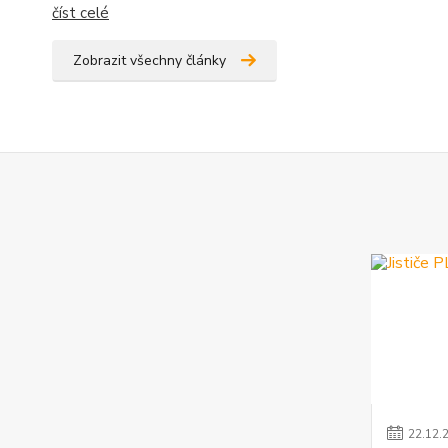
číst celé
Zobrazit všechny články
22
.
12
.