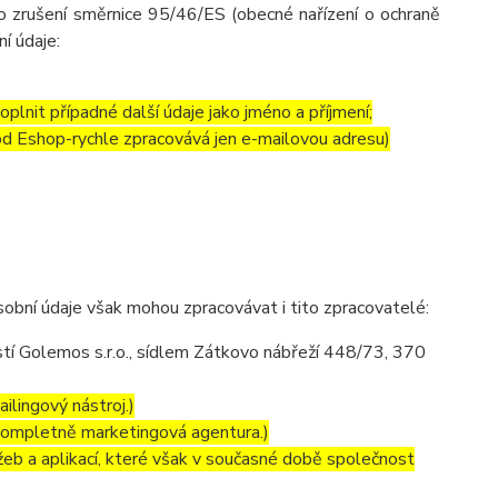
o zrušení směrnice 95/46/ES (obecné nařízení o ochraně
ní údaje:
lnit případné další údaje jako jméno a příjmení;
 od Eshop-rychle zpracovává jen e-mailovou adresu)
obní údaje však mohou zpracovávat i tito zpracovatelé:
í Golemos s.r.o., sídlem Zátkovo nábřeží 448/73, 370
ilingový nástroj.)
kompletně marketingová agentura.)
eb a aplikací, které však v současné době společnost