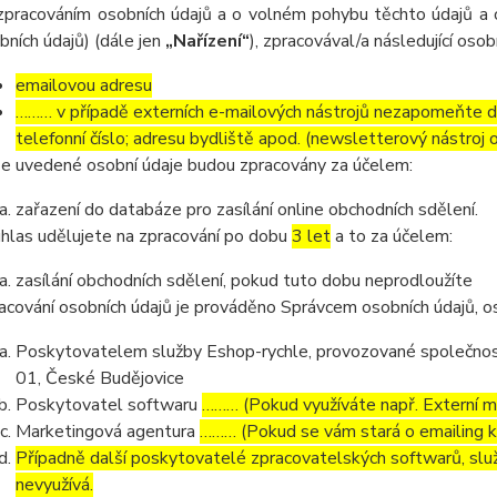
zpracováním osobních údajů a o volném pohybu těchto údajů a 
bních údajů) (dále jen
„Nařízení“
), zpracovával/a následující osob
emailovou adresu
……… v případě externích e-mailových nástrojů nezapomeňte dop
telefonní číslo; adresu bydliště apod. (newsletterový nástroj
e uvedené osobní údaje budou zpracovány za účelem:
zařazení do databáze pro zasílání online obchodních sdělení.
hlas udělujete na zpracování po dobu
3 let
a to za účelem:
zasílání obchodních sdělení, pokud tuto dobu neprodloužíte
acování osobních údajů je prováděno Správcem osobních údajů, os
Poskytovatelem služby Eshop-rychle, provozované společnost
01, České Budějovice
Poskytovatel softwaru
……… (Pokud využíváte např. Externí ma
Marketingová agentura
……… (Pokud se vám stará o emailing 
Případně další poskytovatelé zpracovatelských softwarů, služ
nevyužívá.