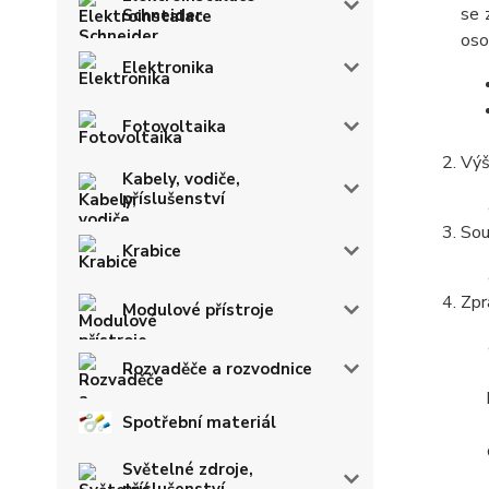
se 
Schneider
oso
Elektronika
Fotovoltaika
Výš
Kabely, vodiče,
příslušenství
Sou
Krabice
Zpr
Modulové přístroje
Rozvaděče a rozvodnice
Spotřební materiál
Světelné zdroje,
příslušenství