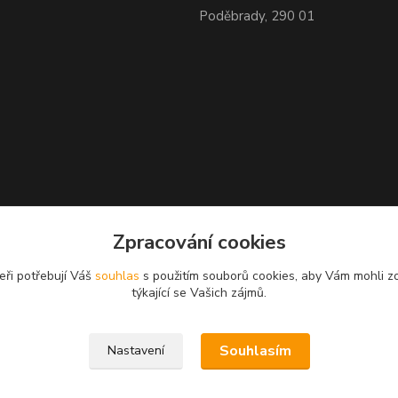
Poděbrady, 290 01
Zpracování cookies
eři potřebují Váš
souhlas
s použitím souborů cookies, aby Vám mohli z
týkající se Vašich zájmů.
Souhlasím
Nastavení