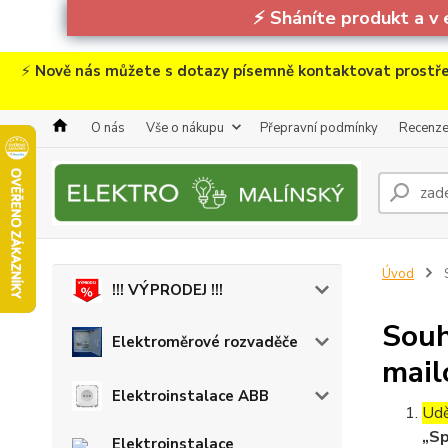
⚡
Sháníte produkt a v 
⚡
Nově nás můžete s dotazy písemně kontaktovat prostře
O nás
Vše o nákupu
Přepravní podmínky
Recenz
Úvod
S
!!! VÝPRODEJ !!!
Souh
Elektroměrové rozvaděče
mail
Elektroinstalace ABB
Udě
„Sp
Elektroinstalace