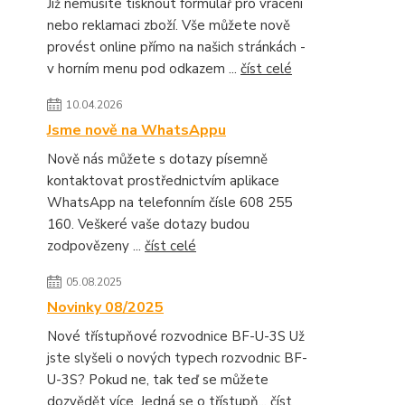
Již nemusíte tisknout formulář pro vrácení
nebo reklamaci zboží. Vše můžete nově
provést online přímo na našich stránkách -
v horním menu pod odkazem ...
číst celé
10.04.2026
Jsme nově na WhatsAppu
Nově nás můžete s dotazy písemně
kontaktovat prostřednictvím aplikace
WhatsApp na telefonním čísle 608 255
160. Veškeré vaše dotazy budou
zodpovězeny ...
číst celé
05.08.2025
Novinky 08/2025
Nové třístupňové rozvodnice BF-U-3S Už
jste slyšeli o nových typech rozvodnic BF-
U-3S? Pokud ne, tak teď se můžete
dozvědět více. Jedná se o třístupň...
číst