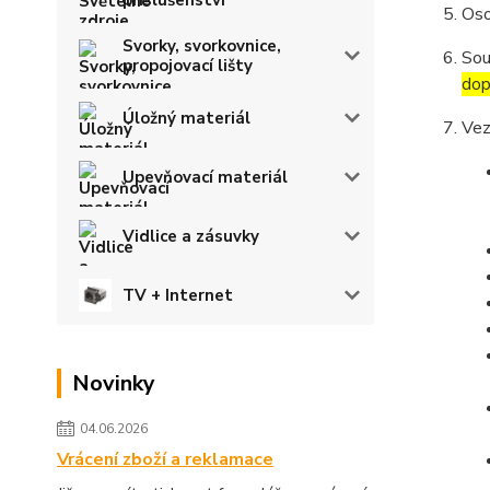
Oso
Svorky, svorkovnice,
Sou
propojovací lišty
dop
Úložný materiál
Vez
Upevňovací materiál
Vidlice a zásuvky
TV + Internet
Novinky
04.06.2026
Vrácení zboží a reklamace