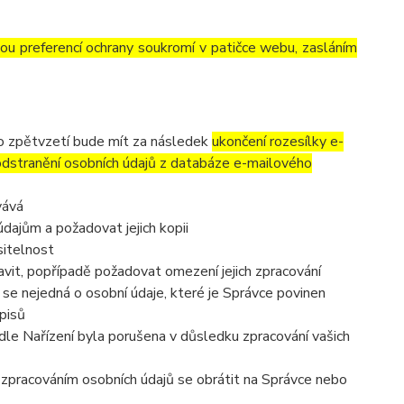
vou preferencí ochrany soukromí v patičce webu, zasláním
to zpětvzetí bude mít za následek
ukončení rozesílky e-
 odstranění osobních údajů z databáze e-mailového
vává
dajům a požadovat jejich kopii
sitelnost
vit, popřípadě požadovat omezení jejich zpracování
se nejedná o osobní údaje, které je Správce povinen
pisů
dle Nařízení byla porušena v důsledku zpracování vašich
e zpracováním osobních údajů se obrátit na Správce nebo