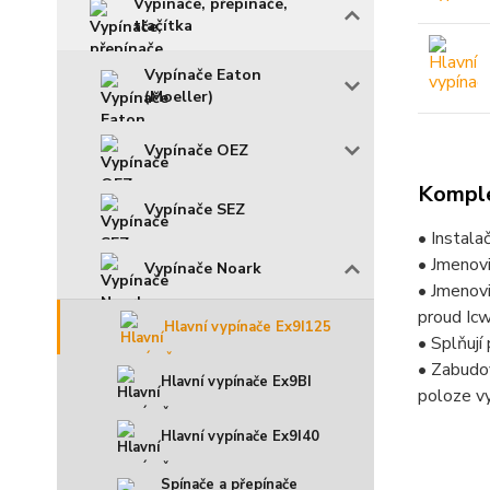
Vypínače, přepínače,
tlačítka
Vypínače Eaton
(Moeller)
Vypínače OEZ
Komple
Vypínače SEZ
• Instala
• Jmenov
Vypínače Noark
• Jmenov
proud Icw
Hlavní vypínače Ex9I125
• Splňuj
• Zabudo
Hlavní vypínače Ex9BI
poloze v
Hlavní vypínače Ex9I40
Spínače a přepínače