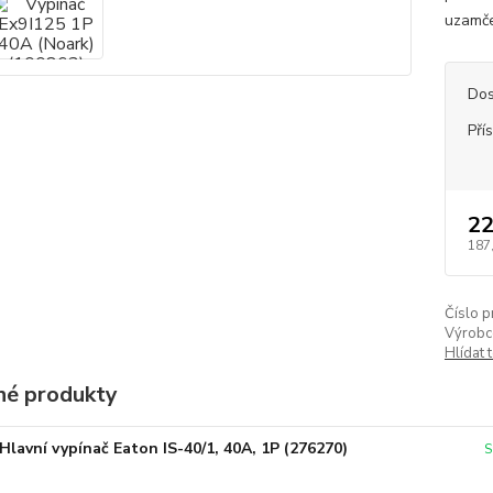
uzamče
Dos
Pří
22
187
Číslo p
Výrobc
Hlídat 
é produkty
Hlavní vypínač Eaton IS-40/1, 40A, 1P (276270)
S