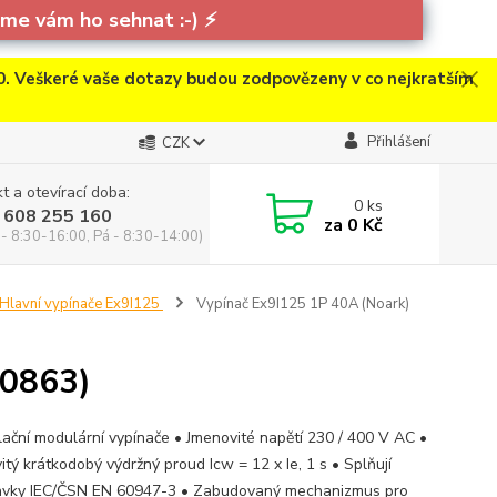
e vám ho sehnat :-)
⚡
. Veškeré vaše dotazy budou zodpovězeny v co nejkratším
Přihlášení
CZK
t a otevírací doba:
0
ks
 608 255 160
za
0 Kč
 - 8:30-16:00, Pá - 8:30-14:00)
Hlavní vypínače Ex9I125
Vypínač Ex9I125 1P 40A (Noark)
00863)
alační modulární vypínače • Jmenovité napětí 230 / 400 V AC •
itý krátkodobý výdržný proud Icw = 12 x Ie, 1 s • Splňují
vky IEC/ČSN EN 60947-3 • Zabudovaný mechanizmus pro