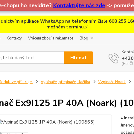
e-shopu ho nevidíte?
Kontaktujte nás zde
-> pomůžem
dnictvím aplikace WhatsApp na telefonním čísle 608 255 160
možném termínu.
⚡
e
Kontakty
Vrácení zboží a reklamace
Blog
Kontak
Hledat
+420
(Po-Čt
odulové přístroje
Vypínače, přepínače, tlačítka
Vypínače Noark
nač Ex9I125 1P 40A (Noark) (1
• Inst
Jmenov
požada