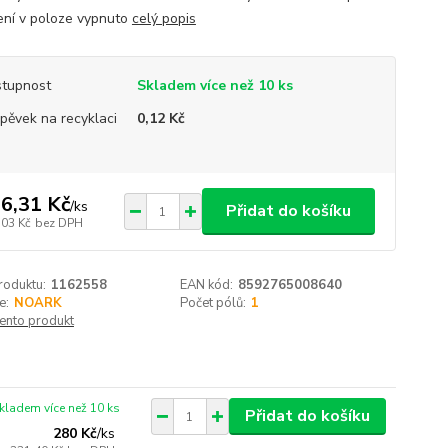
ní v poloze vypnuto
celý popis
tupnost
Skladem více než 10 ks
spěvek na recyklaci
0,12 Kč
6,31 Kč
/
ks
Přidat do košíku
,03 Kč
bez DPH
roduktu:
1162558
EAN kód:
8592765008640
e:
NOARK
Počet pólů:
1
tento produkt
kladem více než 10 ks
Přidat do košíku
280 Kč
/
ks