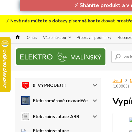
⚡
Sháníte produkt a v 
⚡
Nově nás můžete s dotazy písemně kontaktovat prostře
O nás
Vše o nákupu
Přepravní podmínky
Recenz
Úvod
M
!!! VÝPRODEJ !!!
(100863)
Vypí
Elektroměrové rozvaděče
Elektroinstalace ABB
Elektroinstalace