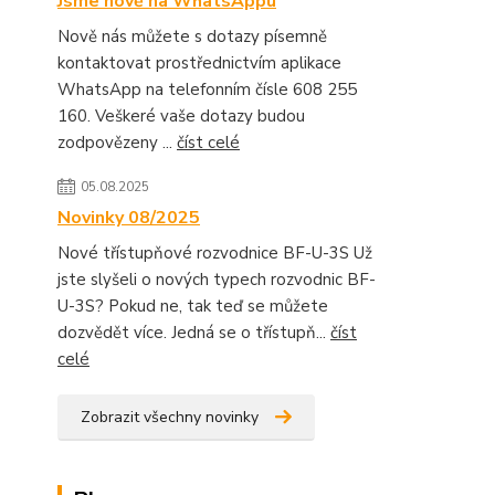
Jsme nově na WhatsAppu
Nově nás můžete s dotazy písemně
kontaktovat prostřednictvím aplikace
WhatsApp na telefonním čísle 608 255
160. Veškeré vaše dotazy budou
zodpovězeny ...
číst celé
05.08.2025
Novinky 08/2025
Nové třístupňové rozvodnice BF-U-3S Už
jste slyšeli o nových typech rozvodnic BF-
U-3S? Pokud ne, tak teď se můžete
dozvědět více. Jedná se o třístupň...
číst
celé
Zobrazit všechny novinky