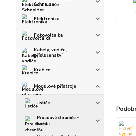
Schneider
Elektronika
Fotovoltaika
Kabely, vodiče,
příslušenství
Krabice
Modulové přístroje
Jističe
Podobn
Proudové chrániče +
kombi