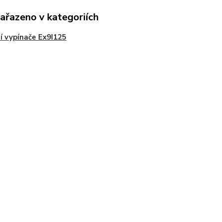
zařazeno v kategoriích
í vypínače Ex9I125