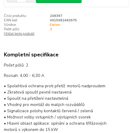
Číslo produktu:
248397
EAN kód:
4015082483975
Výrobce:
Eaton
Počet pólů:
2
Hlídat tento produkt
Kompletní specifikace
Počet pólů: 2
Rozsah: 4,00 - 6,30 A
• Spolehlivá ochrana proti přetíž. motorů nadproudem
• Zkratová spoušť pevně nastavená
• Spoušť na přetížení nastavitelná
• Vhodný pro montáž do malých rozváděčů
• Signalizace polohy kontaktů červená / zelená
• Možnost volby vstupních / výstupních svorek
• Hlavní oblast aplikace: spínání a ochrana třífázových
motorů s výkonem do 15 kW