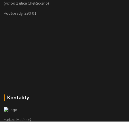
(vchod z ulice Chelčického)
Poděbrady, 290 01
Kontakty
Elektro Malínský