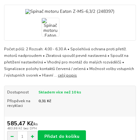
Počet pólů: 2 Rozsah: 4,00 - 6,30 A • Spolehlivá ochrana proti přetíž.
motorů nadproudem • Zkratová spoušť pevně nastavená • Spoušť na
přetížení nastavitelná • Vhodný pro montáž do malých rozváděčů •
Signalizace polohy kontaktů červená / zelená • Možnost volby vstupních
/ výstupních svorek • Hlavní ...
celý popis
Dostupnost
Skladem více než 10 ks
Příspěvek na
0,31 Kč
recyklaci
585,47 Kč
/
ks
483,86 Kč
bez DPH
Přidat do košíku