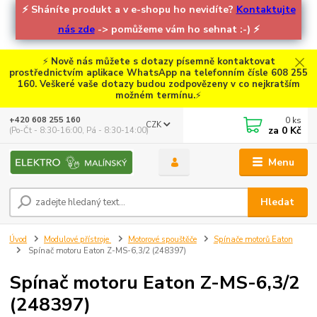
⚡
Sháníte produkt a v e-shopu ho nevidíte?
Kontaktujte
nás zde
-> pomůžeme vám ho sehnat :-)
⚡
⚡
Nově nás můžete s dotazy písemně kontaktovat
prostřednictvím aplikace WhatsApp na telefonním čísle 608 255
160. Veškeré vaše dotazy budou zodpovězeny v co nejkratším
možném termínu.
⚡
0
ks
+420 608 255 160
CZK
za
0 Kč
(Po-Čt - 8:30-16:00, Pá - 8:30-14:00)
Menu
Hledat
Úvod
Modulové přístroje
Motorové spouštěče
Spínače motorů Eaton
Spínač motoru Eaton Z-MS-6,3/2 (248397)
Spínač motoru Eaton Z-MS-6,3/2
(248397)