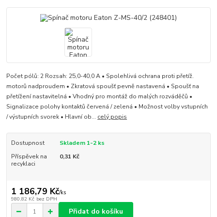
Počet pólů: 2 Rozsah: 25,0-40,0 A • Spolehlivá ochrana proti přetíž.
motorů nadproudem • Zkratová spoušť pevně nastavená • Spoušť na
přetížení nastavitelná • Vhodný pro montáž do malých rozváděčů •
Signalizace polohy kontaktů červená / zelená • Možnost volby vstupních
/ výstupních svorek • Hlavní ob...
celý popis
Dostupnost
Skladem 1-2 ks
Příspěvek na
0,31 Kč
recyklaci
1 186,79 Kč
/
ks
980,82 Kč
bez DPH
Přidat do košíku