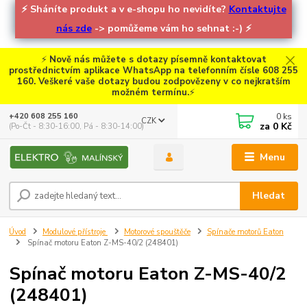
⚡
Sháníte produkt a v e-shopu ho nevidíte?
Kontaktujte
nás zde
-> pomůžeme vám ho sehnat :-)
⚡
⚡
Nově nás můžete s dotazy písemně kontaktovat
prostřednictvím aplikace WhatsApp na telefonním čísle 608 255
160. Veškeré vaše dotazy budou zodpovězeny v co nejkratším
možném termínu.
⚡
0
ks
+420 608 255 160
CZK
za
0 Kč
(Po-Čt - 8:30-16:00, Pá - 8:30-14:00)
Menu
Hledat
Úvod
Modulové přístroje
Motorové spouštěče
Spínače motorů Eaton
Spínač motoru Eaton Z-MS-40/2 (248401)
Spínač motoru Eaton Z-MS-40/2
(248401)