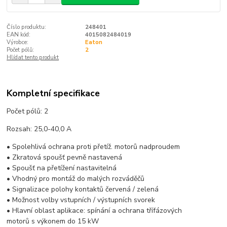
Číslo produktu:
248401
EAN kód:
4015082484019
Výrobce:
Eaton
Počet pólů:
2
Hlídat tento produkt
Kompletní specifikace
Počet pólů: 2
Rozsah: 25,0-40,0 A
• Spolehlivá ochrana proti přetíž. motorů nadproudem
• Zkratová spoušť pevně nastavená
• Spoušť na přetížení nastavitelná
• Vhodný pro montáž do malých rozváděčů
• Signalizace polohy kontaktů červená / zelená
• Možnost volby vstupních / výstupních svorek
• Hlavní oblast aplikace: spínání a ochrana třífázových
motorů s výkonem do 15 kW