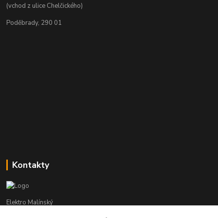
(vchod z ulice Chelčického)
Poděbrady, 290 01
Kontakty
Elektro Malínský