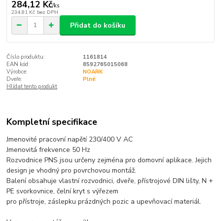
284,12 Kč
/
ks
234,81 Kč
bez DPH
Přidat do košíku
Číslo produktu:
1161814
EAN kód:
8592765015068
Výrobce:
NOARK
Dveře:
Plné
Hlídat tento produkt
Kompletní specifikace
Jmenovité pracovní napětí 230/400 V AC
Jmenovitá frekvence 50 Hz
Rozvodnice PNS jsou určeny zejména pro domovní aplikace. Jejich
design je vhodný pro povrchovou montáž.
Balení obsahuje vlastní rozvodnici, dveře, přístrojové DIN lišty, N +
PE svorkovnice, čelní kryt s výřezem
pro přístroje, záslepku prázdných pozic a upevňovací materiál.