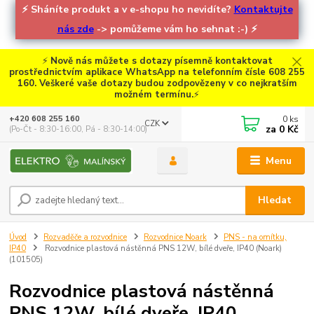
⚡
Sháníte produkt a v e-shopu ho nevidíte?
Kontaktujte
nás zde
-> pomůžeme vám ho sehnat :-)
⚡
⚡
Nově nás můžete s dotazy písemně kontaktovat
prostřednictvím aplikace WhatsApp na telefonním čísle 608 255
160. Veškeré vaše dotazy budou zodpovězeny v co nejkratším
možném termínu.
⚡
0
ks
+420 608 255 160
CZK
za
0 Kč
(Po-Čt - 8:30-16:00, Pá - 8:30-14:00)
Menu
Hledat
Úvod
Rozvaděče a rozvodnice
Rozvodnice Noark
PNS - na omítku,
IP40
Rozvodnice plastová nástěnná PNS 12W, bílé dveře, IP40 (Noark)
(101505)
Rozvodnice plastová nástěnná
PNS 12W, bílé dveře, IP40