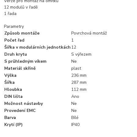
Verze pro montáž na omítku
12 modulů v řadě
1 řada
Parametry
Způsob montáže
Povrchová montáž
Počet řad
1
Šířka v modulárních jednotkách
12
Druh krytu
S výřezem
S průhledným víkem
Ne
Materiál skříně
plast
Výška
236 mm
Šířka
287 mm
Hloubka
112 mm
DIN lišta
Ano
Možnost nástavby
Ne
Provedení EMC
Ne
Barva
Bílé
Krytí (IP)
IP40