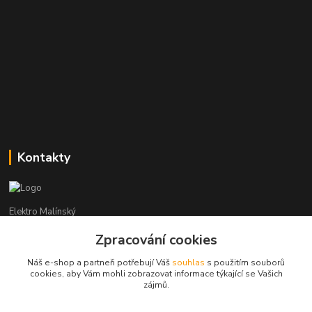
Kontakty
Elektro Malínský
Zpracování cookies
Vítězslav Malínský
+420 608 255 160
Náš e-shop a partneři potřebují Váš
souhlas
s použitím souborů
(Po-Čt - 8:30-16:00, Pá - 8:30-14:00)
cookies, aby Vám mohli zobrazovat informace týkající se Vašich
zájmů.
elektro-malinsky@seznam.cz