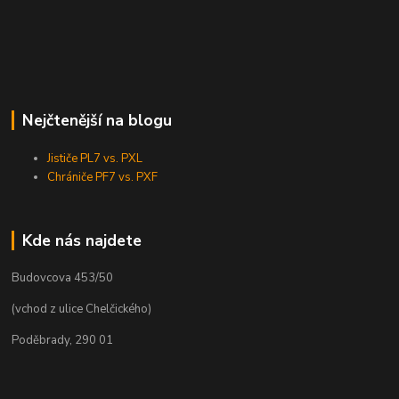
Nejčtenější na blogu
Jističe PL7 vs. PXL
Chrániče PF7 vs. PXF
Kde nás najdete
Budovcova 453/50
(vchod z ulice Chelčického)
Poděbrady, 290 01