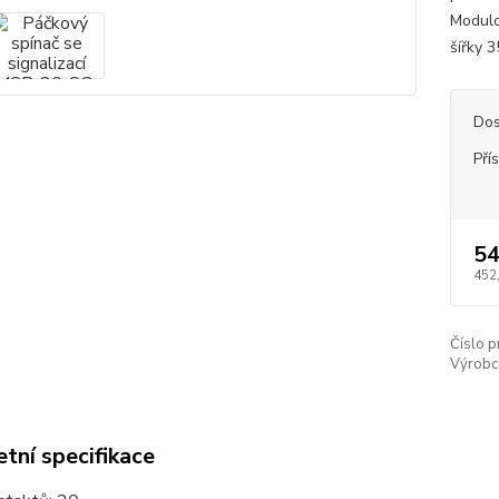
Modulo
šířky 3
Dos
Pří
54
452
Číslo p
Výrobc
tní specifikace