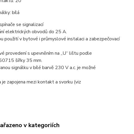
ntaktů: 20
álky: bílá
pínače se signalizací
ání elektrických obvodů do 25 A.
u použití v bytové i průmyslové instalaci a zabezpečovací
é provedení s upevněním na „U“ lištu podle
60715 šířky 35 mm.
vanou signálku v bílé barvě 230 V a.c. je možné
a je zapojena mezi kontakt a svorku (viz
zařazeno v kategoriích