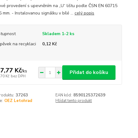
vé provedení s upevněním na „U“ lištu podle ČSN EN 60715
5 mm. - Instalovanou signálku v bílé ...
celý popis
tupnost
Skladem 1-2 ks
spěvek na recyklaci
0,12 Kč
7,77 Kč
/
ks
Přidat do košíku
,70 Kč
bez DPH
roduktu:
37263
EAN kód:
8590125372639
e:
OEZ Letohrad
Hlídat tento produkt