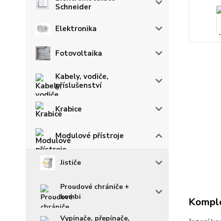
Schneider
Elektronika
Fotovoltaika
Kabely, vodiče,
příslušenství
Krabice
Modulové přístroje
Jističe
Proudové chrániče +
kombi
Komple
Vypínače, přepínače,