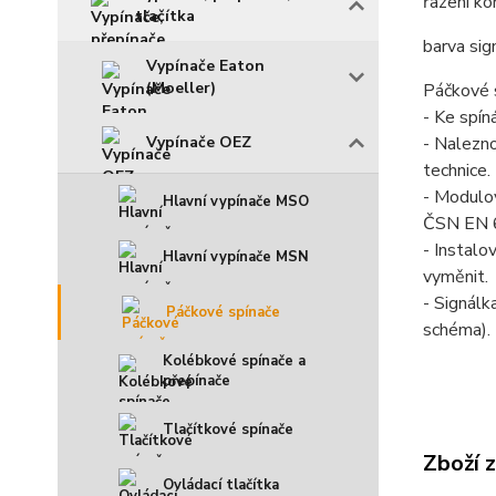
řazení ko
tlačítka
barva sign
Vypínače Eaton
(Moeller)
Páčkové s
- Ke spín
Vypínače OEZ
- Nalezno
technice.
- Modulov
Hlavní vypínače MSO
ČSN EN 
- Instalo
Hlavní vypínače MSN
vyměnit.
- Signálk
Páčkové spínače
schéma).
Kolébkové spínače a
přepínače
Tlačítkové spínače
Zboží 
Ovládací tlačítka