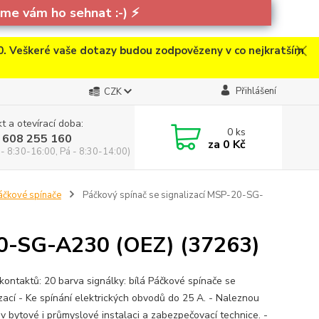
e vám ho sehnat :-)
⚡
. Veškeré vaše dotazy budou zodpovězeny v co nejkratším
Přihlášení
CZK
t a otevírací doba:
0
ks
 608 255 160
za
0 Kč
 - 8:30-16:00, Pá - 8:30-14:00)
áčkové spínače
Páčkový spínač se signalizací MSP-20-SG-
-20-SG-A230 (OEZ) (37263)
 kontaktů: 20 barva signálky: bílá Páčkové spínače se
izací - Ke spínání elektrických obvodů do 25 A. - Naleznou
 v bytové i průmyslové instalaci a zabezpečovací technice. -