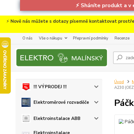
⚡
Sháníte produkt a v 
⚡
Nově nás můžete s dotazy písemně kontaktovat prostře
O nás
Vše o nákupu
Přepravní podmínky
Recenze
Úvod
M
!!! VÝPRODEJ !!!
A230 (OEZ
Páčk
Elektroměrové rozvaděče
Elektroinstalace ABB
Elektroinstalace