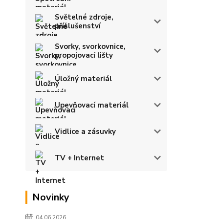
Světelné zdroje,
příslušenství
Svorky, svorkovnice,
propojovací lišty
Úložný materiál
Upevňovací materiál
Vidlice a zásuvky
TV + Internet
Novinky
04.06.2026