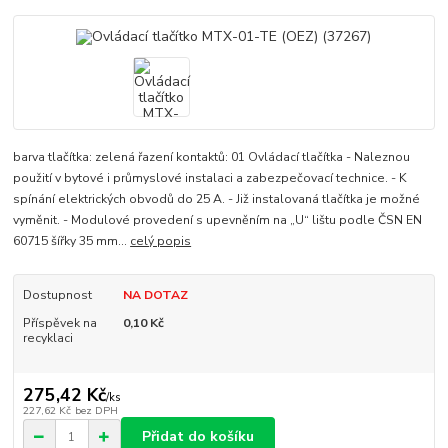
barva tlačítka: zelená řazení kontaktů: 01 Ovládací tlačítka - Naleznou
použití v bytové i průmyslové instalaci a zabezpečovací technice. - K
spínání elektrických obvodů do 25 A. - Již instalovaná tlačítka je možné
vyměnit. - Modulové provedení s upevněním na „U“ lištu podle ČSN EN
60715 šířky 35 mm...
celý popis
Dostupnost
NA DOTAZ
Příspěvek na
0,10 Kč
recyklaci
275,42 Kč
/
ks
227,62 Kč
bez DPH
Přidat do košíku