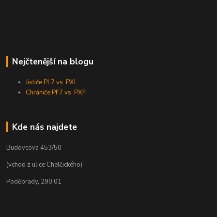
Nejčtenější na blogu
Jističe PL7 vs. PXL
Chrániče PF7 vs. PXF
Kde nás najdete
Budovcova 453/50
(vchod z ulice Chelčického)
Poděbrady, 290 01