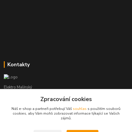
Kontakty
Elektro Malínský
Zpracování cookies
Vítězslav Malínský
+420 608 255 160
Náš e-shop a partneři potřebují Váš
souhlas
s použitím souborů
(Po-Čt - 8:30-16:00, Pá - 8:30-14:00)
cookies, aby Vám mohli zobrazovat informace týkající se Vašich
zájmů.
elektro-malinsky@seznam.cz