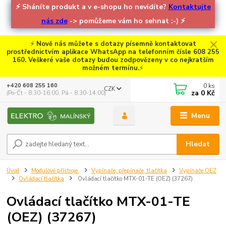
⚡
Sháníte produkt a v e-shopu ho nevidíte?
Kontaktujte
nás zde
-> pomůžeme vám ho sehnat :-)
⚡
⚡
Nově nás můžete s dotazy písemně kontaktovat
prostřednictvím aplikace WhatsApp na telefonním čísle 608 255
160. Veškeré vaše dotazy budou zodpovězeny v co nejkratším
možném termínu.
⚡
0
ks
+420 608 255 160
CZK
za
0 Kč
(Po-Čt - 8:30-16:00, Pá - 8:30-14:00)
Menu
Hledat
Úvod
Modulové přístroje
Vypínače, přepínače, tlačítka
Vypínače OEZ
Ovládací tlačítka
Ovládací tlačítko MTX-01-TE (OEZ) (37267)
Ovládací tlačítko MTX-01-TE
(OEZ) (37267)