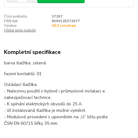
Číslo produktu:
37267
EAN kód:
8590125372677
Výrobce:
OEZ Letohrad
Hlídat tento produkt
Kompletní specifikace
barva tlačítka: zelená
řazení kontaktů: 01
Ovládací tlačítka
- Naleznou použití v bytové i průmyslové instalaci a
zabezpečovací technice.
- K spínání elektrických obvodů do 25 A.
- Již instalovaná tlačítka je možné vyměnit.
- Modulové provedení s upevněním na „U“ lištu podle
ČSN EN 60715 šířky 35 mm.