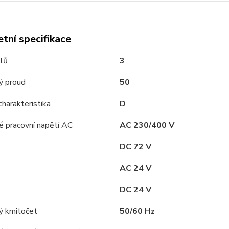
tní specifikace
lů
3
ý proud
50
charakteristika
D
é pracovní napětí AC
AC 230/400 V
DC 72 V
AC 24 V
DC 24 V
ý kmitočet
50/60 Hz