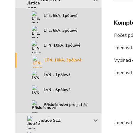
LTE, 6kA, 1pólové
Komple
LTE, 6kA, 3pólové
Počet pó
LTN, 10kA, 1pólové
Jmenovit
Vypínací 
LTN, 10kA, 3pólové
Jmenovit
LVN - 1pólové
LVN - 3pólové
Příslušenství pro jističe
Jističe SEZ
Jmenovit