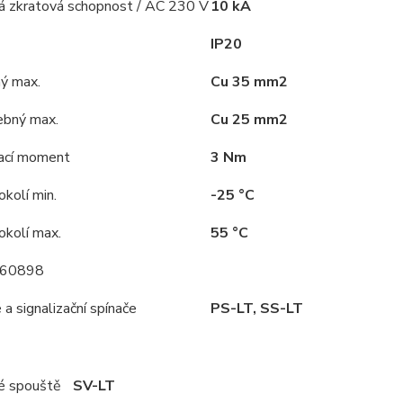
á zkratová schopnost / AC 230 V
10 kA
IP20
hý max.
Cu 35 mm2
ebný max.
Cu 25 mm2
ací moment
3 Nm
kolí min.
-25 °C
okolí max.
55 °C
 60898
a signalizační spínače
PS-LT, SS-LT
é spouště
SV-LT