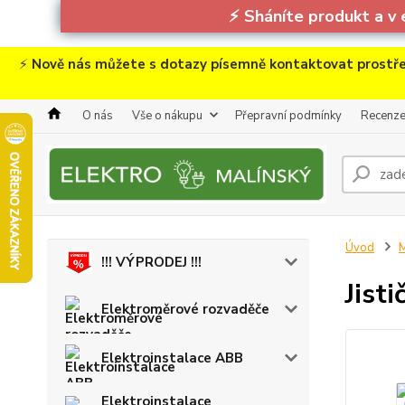
⚡
Sháníte produkt a v 
⚡
Nově nás můžete s dotazy písemně kontaktovat prostře
O nás
Vše o nákupu
Přepravní podmínky
Recenz
Úvod
M
!!! VÝPRODEJ !!!
Jist
Elektroměrové rozvaděče
Elektroinstalace ABB
Elektroinstalace