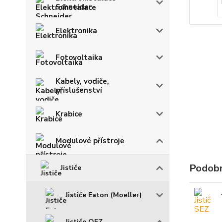
Schneider
Elektronika
Fotovoltaika
Kabely, vodiče,
příslušenství
Krabice
Modulové přístroje
Podobn
Jističe
Jističe Eaton (Moeller)
Jističe OEZ