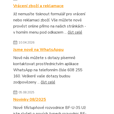
Vrácení zboží a reklamace
Již nemusíte tisknout formulář pro vrácení
nebo reklamaci zboží. Vše můžete nově
provést online přímo na našich stránkách -
v horním menu pod odkazem ...
číst celé
10.04.2026
Jsme nově na WhatsAppu
Nově nás můžete s dotazy písemně
kontaktovat prostřednictvím aplikace
WhatsApp na telefonním čísle 608 255
160. Veškeré vaše dotazy budou
zodpovězeny ...
číst celé
05.08.2025
Novinky 08/2025
Nové třístupňové rozvodnice BF-U-3S Už
jste slyšeli o nových typech rozvodnic BF-