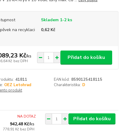
tupnost
Skladem 1-2 ks
spěvek na recyklaci
0,62 Kč
089,23 Kč
/
ks
Přidat do košíku
26,64 Kč
bez DPH
roduktu:
41811
EAN kód:
8590125418115
e:
OEZ Letohrad
Charakteristika:
D
tento produkt
NA DOTAZ
Přidat do košíku
942,48 Kč
/
ks
778,91 Kč
bez DPH