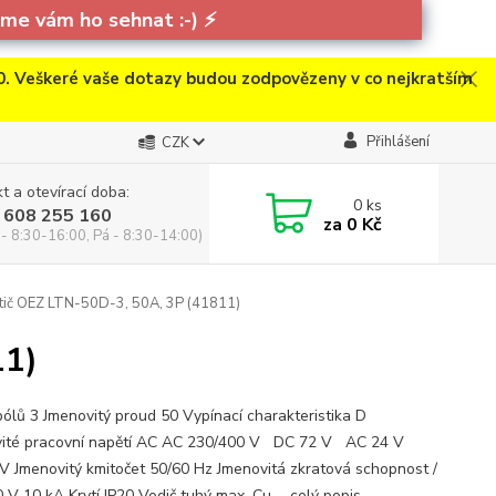
e vám ho sehnat :-)
⚡
. Veškeré vaše dotazy budou zodpovězeny v co nejkratším
Přihlášení
CZK
t a otevírací doba:
0
ks
 608 255 160
za
0 Kč
 - 8:30-16:00, Pá - 8:30-14:00)
stič OEZ LTN-50D-3, 50A, 3P (41811)
11)
pólů 3 Jmenovitý proud 50 Vypínací charakteristika D
ité pracovní napětí AC AC 230/400 V DC 72 V AC 24 V
V Jmenovitý kmitočet 50/60 Hz Jmenovitá zkratová schopnost /
 V 10 kA Krytí IP20 Vodič tuhý max. Cu ...
celý popis