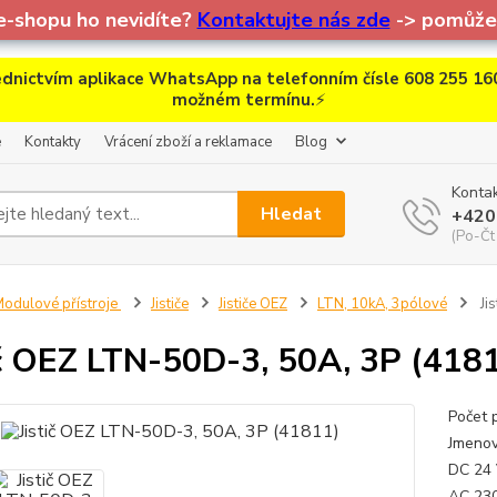
e-shopu ho nevidíte?
Kontaktujte nás zde
-> pomůžem
dnictvím aplikace WhatsApp na telefonním čísle 608 255 160
možném termínu.
⚡
e
Kontakty
Vrácení zboží a reklamace
Blog
Kontak
Hledat
+420
(Po-Čt
odulové přístroje
Jističe
Jističe OEZ
LTN, 10kA, 3pólové
Ji
ič OEZ LTN-50D-3, 50A, 3P (418
Počet 
Jmenov
DC 24 
AC 230