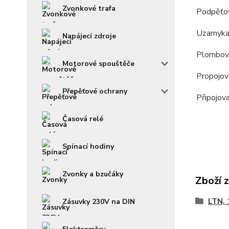
Zvonkové trafa
Podpěťo
Uzamykac
Napájecí zdroje
Plombova
Motorové spouštěče
Propojova
Přepěťové ochrany
Připojov
Časová relé
Spínací hodiny
Zvonky a bzučáky
Zboží 
LTN, 
Zásuvky 230V na DIN