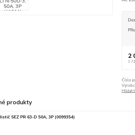
Dos
Pří
2 
1 7
Číslo p
Výrobc
Hlídat 
é produkty
Jistič SEZ PR 63-D 50A, 3P (0099354)