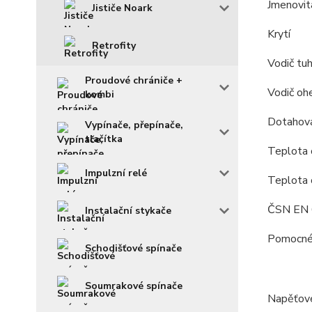
Jmenovit
Jističe Noark
Krytí
Retrofity
Vodič tu
Proudové chrániče +
Vodič oh
kombi
Dotahov
Vypínače, přepínače,
tlačítka
Teplota o
Impulzní relé
Teplota 
ČSN EN
Instalační stykače
Pomocné 
Schodišťové spínače
Soumrakové spínače
Napěťov