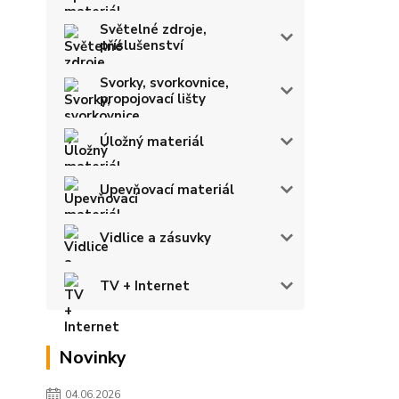
Světelné zdroje,
příslušenství
Svorky, svorkovnice,
propojovací lišty
Úložný materiál
Upevňovací materiál
Vidlice a zásuvky
TV + Internet
Novinky
04.06.2026