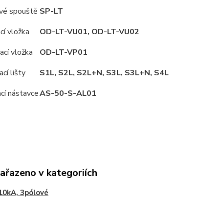
vé spouště
SP-LT
í vložka
OD-LT-VU01, OD-LT-VU02
cí vložka
OD-LT-VP01
cí lišty
S1L, S2L, S2L+N, S3L, S3L+N, S4L
ací nástavce
AS-50-S-AL01
zařazeno v kategoriích
10kA, 3pólové