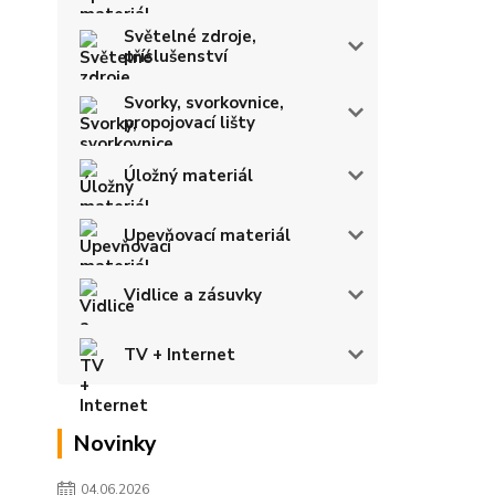
Světelné zdroje,
příslušenství
Svorky, svorkovnice,
propojovací lišty
Úložný materiál
Upevňovací materiál
Vidlice a zásuvky
TV + Internet
Novinky
04.06.2026