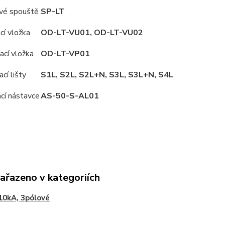
vé spouště
SP-LT
í vložka
OD-LT-VU01, OD-LT-VU02
cí vložka
OD-LT-VP01
cí lišty
S1L, S2L, S2L+N, S3L, S3L+N, S4L
ací nástavce
AS-50-S-AL01
zařazeno v kategoriích
10kA, 3pólové