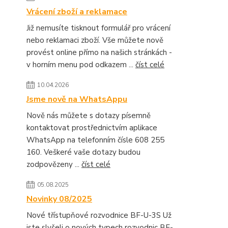
Vrácení zboží a reklamace
Již nemusíte tisknout formulář pro vrácení
nebo reklamaci zboží. Vše můžete nově
provést online přímo na našich stránkách -
v horním menu pod odkazem ...
číst celé
10.04.2026
Jsme nově na WhatsAppu
Nově nás můžete s dotazy písemně
kontaktovat prostřednictvím aplikace
WhatsApp na telefonním čísle 608 255
160. Veškeré vaše dotazy budou
zodpovězeny ...
číst celé
05.08.2025
Novinky 08/2025
Nové třístupňové rozvodnice BF-U-3S Už
jste slyšeli o nových typech rozvodnic BF-