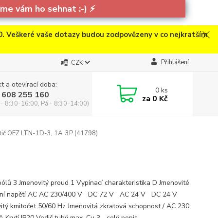
e vám ho sehnat :-)
⚡
. Veškeré vaše dotazy budou zodpovězeny v co nejkratším
Přihlášení
CZK
t a otevírací doba:
0
ks
 608 255 160
za
0 Kč
 - 8:30-16:00, Pá - 8:30-14:00)
stič OEZ LTN-1D-3, 1A, 3P (41798)
pólů 3 Jmenovitý proud 1 Vypínací charakteristika D Jmenovité
vní napětí AC AC 230/400 V DC 72 V AC 24 V DC 24 V
itý kmitočet 50/60 Hz Jmenovitá zkratová schopnost / AC 230
 Krytí IP20 Vodič tuhý max. Cu 3...
celý popis