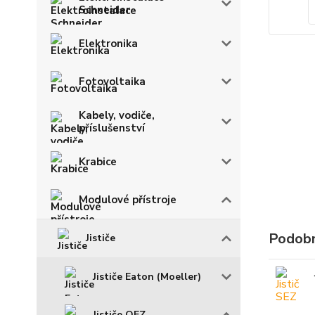
Schneider
Elektronika
Fotovoltaika
Kabely, vodiče,
příslušenství
Krabice
Modulové přístroje
Podobn
Jističe
Jističe Eaton (Moeller)
Jističe OEZ