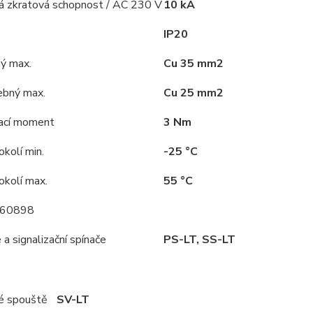
á zkratová schopnost / AC 230 V
10 kA
IP20
hý max.
Cu 35 mm2
ebný max.
Cu 25 mm2
ací moment
3 Nm
kolí min.
-25 °C
okolí max.
55 °C
 60898
a signalizační spínače
PS-LT, SS-LT
é spouště
SV-LT