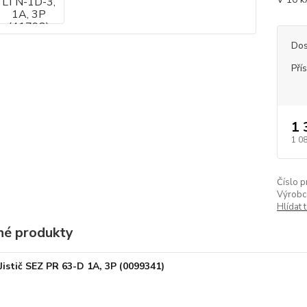
Dos
Pří
1 
1 0
Číslo p
Výrobc
Hlídat 
é produkty
Jistič SEZ PR 63-D 1A, 3P (0099341)