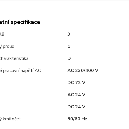
tní specifikace
lů
3
ý proud
1
charakteristika
D
é pracovní napětí AC
AC 230/400 V
DC 72 V
AC 24 V
DC 24 V
ý kmitočet
50/60 Hz