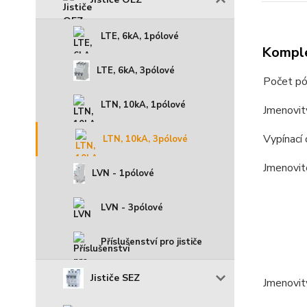
LTE, 6kA, 1pólové
Komple
LTE, 6kA, 3pólové
Počet pó
LTN, 10kA, 1pólové
Jmenovit
Vypínací 
LTN, 10kA, 3pólové
Jmenovit
LVN - 1pólové
LVN - 3pólové
Příslušenství pro jističe
Jističe SEZ
Jmenovit