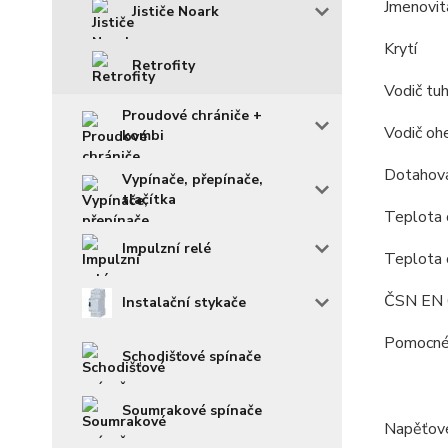
Jmenovit
Jističe Noark
Krytí
Retrofity
Vodič tu
Proudové chrániče +
Vodič oh
kombi
Dotahov
Vypínače, přepínače,
tlačítka
Teplota o
Impulzní relé
Teplota 
ČSN EN
Instalační stykače
Pomocné 
Schodišťové spínače
Soumrakové spínače
Napěťov