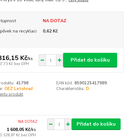
tupnost
NA DOTAZ
spěvek na recyklaci
0,62 Kč
316,15 Kč
/
ks
Přidat do košíku
87,73 Kč
bez DPH
roduktu:
41798
EAN kód:
8590125417989
e:
OEZ Letohrad
Charakteristika:
D
tento produkt
NA DOTAZ
Přidat do košíku
1 608,05 Kč
/
ks
1 328,97 Kč
bez DPH