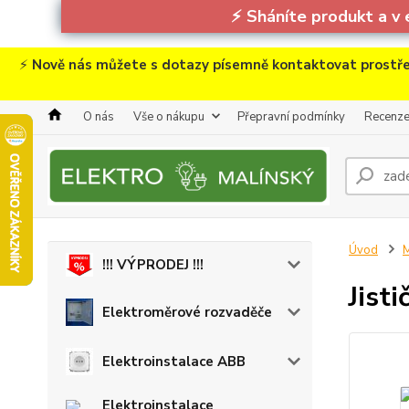
⚡
Sháníte produkt a v 
⚡
Nově nás můžete s dotazy písemně kontaktovat prostře
O nás
Vše o nákupu
Přepravní podmínky
Recenz
Úvod
M
!!! VÝPRODEJ !!!
Jist
Elektroměrové rozvaděče
Elektroinstalace ABB
Elektroinstalace