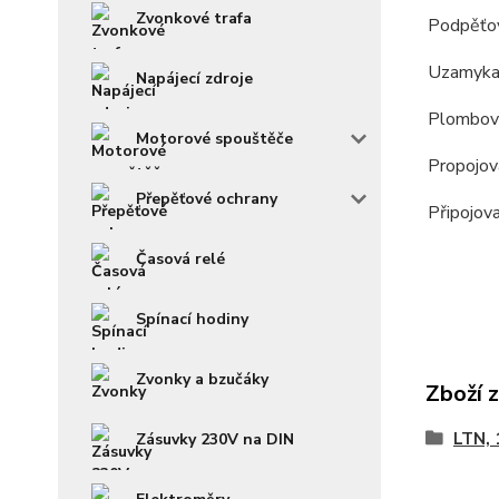
Zvonkové trafa
Podpěťo
Uzamykac
Napájecí zdroje
Plombova
Motorové spouštěče
Propojova
Přepěťové ochrany
Připojov
Časová relé
Spínací hodiny
Zvonky a bzučáky
Zboží 
LTN, 
Zásuvky 230V na DIN