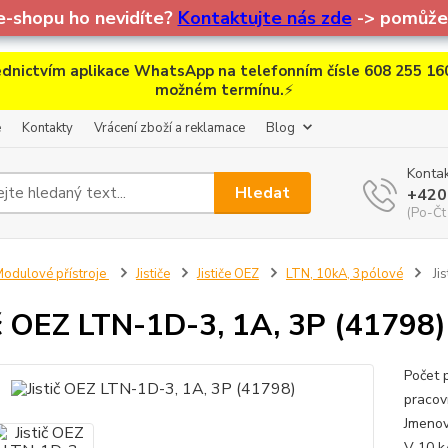
e-shopu ho nevidíte?
Kontaktujte nás zde
-> pomůžem
dnictvím aplikace WhatsApp na telefonním čísle 608 255 160
možném termínu.
⚡
e
Kontakty
Vrácení zboží a reklamace
Blog
Kontak
Hledat
+420
(Po-Čt
odulové přístroje
Jističe
Jističe OEZ
LTN, 10kA, 3pólové
Ji
ič OEZ LTN-1D-3, 1A, 3P (41798)
Počet 
praco
Jmenov
V 10 kA