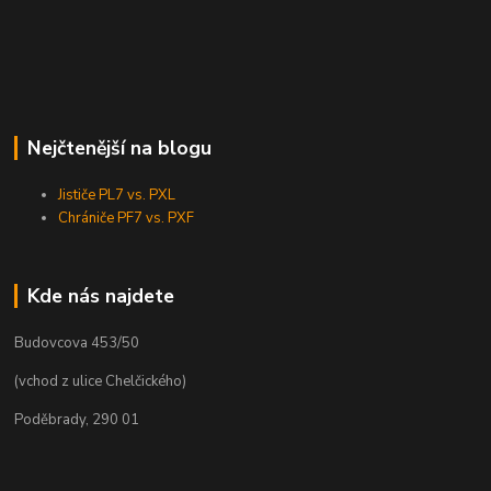
Nejčtenější na blogu
Jističe PL7 vs. PXL
Chrániče PF7 vs. PXF
Kde nás najdete
Budovcova 453/50
(vchod z ulice Chelčického)
Poděbrady, 290 01