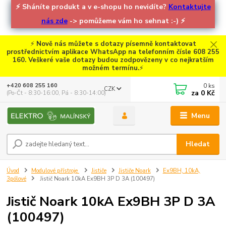
⚡
Sháníte produkt a v e-shopu ho nevidíte?
Kontaktujte
nás zde
-> pomůžeme vám ho sehnat :-)
⚡
⚡
Nově nás můžete s dotazy písemně kontaktovat
prostřednictvím aplikace WhatsApp na telefonním čísle 608 255
160. Veškeré vaše dotazy budou zodpovězeny v co nejkratším
možném termínu.
⚡
0
ks
+420 608 255 160
CZK
za
0 Kč
(Po-Čt - 8:30-16:00, Pá - 8:30-14:00)
Menu
Hledat
Úvod
Modulové přístroje
Jističe
Jističe Noark
Ex9BH, 10kA,
3pólové
Jistič Noark 10kA Ex9BH 3P D 3A (100497)
Jistič Noark 10kA Ex9BH 3P D 3A
(100497)