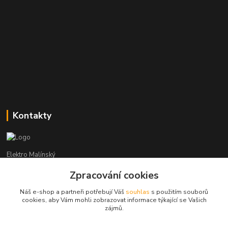
Kontakty
Elektro Malínský
Zpracování cookies
Vítězslav Malínský
+420 608 255 160
Náš e-shop a partneři potřebují Váš
souhlas
s použitím souborů
(Po-Čt - 8:30-16:00, Pá - 8:30-14:00)
cookies, aby Vám mohli zobrazovat informace týkající se Vašich
zájmů.
elektro-malinsky@seznam.cz