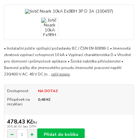
• Instalační jističe splňující požadavky IEC / ČSN EN 60898-1 • Jmenovitá
zkratová vypínací schopnost 10 kA • Vypínací charakteristika D • Vhodné
pro domovní i průmyslové aplikace • Široká nabídka příslušenství •
Barevné páčky dle jmenovitého proudu Jmenovité pracovní napětí
230/400 V AC, 48 V DC (n...
celý popis
Dostupnost
NA DOTAZ
Příspěvek na
0,48 Kč
recyklaci
478,43 Kč
/
ks
395,40 Kč
bez DPH
Přidat do košíku