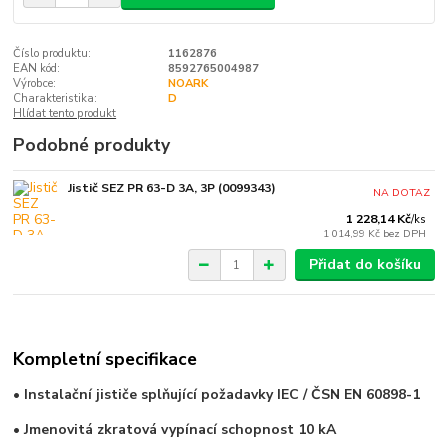
Číslo produktu:
1162876
EAN kód:
8592765004987
Výrobce:
NOARK
Charakteristika:
D
Hlídat tento produkt
Podobné produkty
Jistič SEZ PR 63-D 3A, 3P (0099343)
NA DOTAZ
1 228,14 Kč
/
ks
1 014,99 Kč
bez DPH
Přidat do košíku
Kompletní specifikace
• Instalační jističe splňující požadavky IEC / ČSN EN 60898-1
• Jmenovitá zkratová vypínací schopnost 10 kA