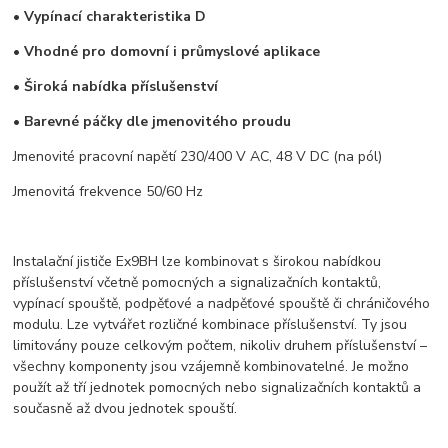
• Vypínací charakteristika D
• Vhodné pro domovní i průmyslové aplikace
• Široká nabídka příslušenství
• Barevné páčky dle jmenovitého proudu
Jmenovité pracovní napětí 230/400 V AC, 48 V DC (na pól)
Jmenovitá frekvence 50/60 Hz
Instalační jističe Ex9BH lze kombinovat s širokou nabídkou
příslušenství včetně pomocných a signalizačních kontaktů,
vypínací spouště, podpěťové a nadpěťové spouště či chráničového
modulu. Lze vytvářet rozličné kombinace příslušenství. Ty jsou
limitovány pouze celkovým počtem, nikoliv druhem příslušenství –
všechny komponenty jsou vzájemně kombinovatelné. Je možno
použít až tří jednotek pomocných nebo signalizačních kontaktů a
současně až dvou jednotek spouští.