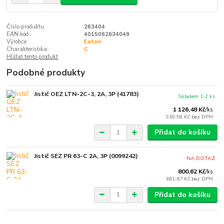
Číslo produktu:
263404
EAN kód:
4015082634049
Výrobce:
Eaton
Charakteristika:
C
Hlídat tento produkt
Podobné produkty
Jistič OEZ LTN-2C-3, 2A, 3P (41783)
Skladem 1-2 ks
1 126,48 Kč
/
ks
930,98 Kč
bez DPH
Přidat do košíku
Jistič SEZ PR 63-C 2A, 3P (0099242)
NA DOTAZ
800,62 Kč
/
ks
661,67 Kč
bez DPH
Přidat do košíku