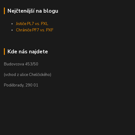
Nejčtenější na blogu
Jističe PL7 vs. PXL
Chrániče PF7 vs. PXF
Kde nás najdete
Budovcova 453/50
(vchod z ulice Chelčického)
Poděbrady, 290 01