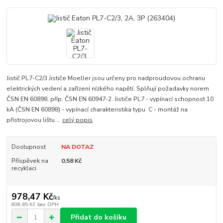
Jistič PL7-C2/3 Jističe Moeller jsou určeny pro nadproudovou ochranu
elektrických vedení a zařízení nízkého napětí. Splňují požadavky norem
ČSN EN 60898, příp. ČSN EN 60947-2. Jističe PL7 - vypínací schopnost 10
kA (ČSN EN 60898) - vypínací charakteristika typu C - montáž na
přístrojovou lištu ...
celý popis
Dostupnost
NA DOTAZ
Příspěvek na
0,58 Kč
recyklaci
978,47 Kč
/
ks
808,65 Kč
bez DPH
Přidat do košíku