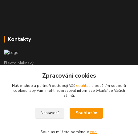
Kontakty
Elektro Malínský
Zpracování cookies
Vítězslav Malínský
+420 608 255 160
Náš e-shop a partneři potřebují Váš
souhlas
s použitím souborů
(Po-Čt - 8:30-16:00, Pá - 8:30-14:00)
cookies, aby Vám mohli zobrazovat informace týkající se Vašich
zájmů.
elektro-malinsky@seznam.cz
Souhlasím
Nastavení
Souhlas můžete odmítnout
zde
.
Vytvořeno na
Eshop-rychle.cz