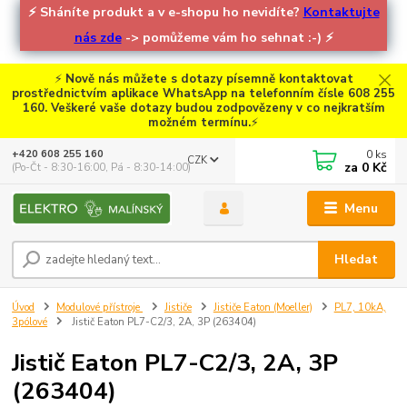
⚡
Sháníte produkt a v e-shopu ho nevidíte?
Kontaktujte
nás zde
-> pomůžeme vám ho sehnat :-)
⚡
⚡
Nově nás můžete s dotazy písemně kontaktovat
prostřednictvím aplikace WhatsApp na telefonním čísle 608 255
160. Veškeré vaše dotazy budou zodpovězeny v co nejkratším
možném termínu.
⚡
0
ks
+420 608 255 160
CZK
za
0 Kč
(Po-Čt - 8:30-16:00, Pá - 8:30-14:00)
Menu
Hledat
Úvod
Modulové přístroje
Jističe
Jističe Eaton (Moeller)
PL7, 10kA,
3pólové
Jistič Eaton PL7-C2/3, 2A, 3P (263404)
Jistič Eaton PL7-C2/3, 2A, 3P
(263404)