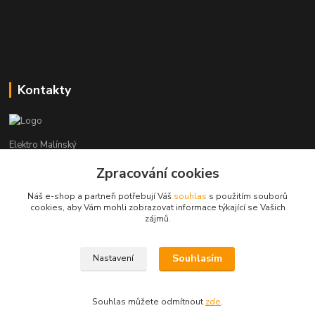
Kontakty
Elektro Malínský
Zpracování cookies
Vítězslav Malínský
+420 608 255 160
Náš e-shop a partneři potřebují Váš
souhlas
s použitím souborů
(Po-Čt - 8:30-16:00, Pá - 8:30-14:00)
cookies, aby Vám mohli zobrazovat informace týkající se Vašich
zájmů.
elektro-malinsky@seznam.cz
Souhlasím
Nastavení
Souhlas můžete odmítnout
zde
.
Vytvořeno na
Eshop-rychle.cz