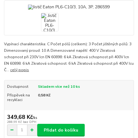
Vypínací charakteristika: C Počet pólů (celkem): 3 Počet jištěných pólů: 3
Dimenzovaný proud: 10 A Dimenzované napětí: 400 V Zkratová
schopnost při 230V Icn EN 60898: 6 kA Zkratová schopnost při 400V Icn
EN 60898: 6 kA Zkratová schopnost: 6 kA Zkratová schopnost při 400V Icu
Č...
celý popis
Dostupnost
Skladem více než 10 ks
Příspěvek na
0,58 Kč
recyklaci
349,68 Kč
/
ks
288,99 Kč
bez DPH
Přidat do košíku