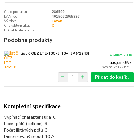
Číslo produktu:
286599
EAN kód:
4015082865993
Výrobce:
Eaton
Charakteristika:
C
Hlídat tento produkt
Podobné produkty
Jistič OEZ LTE-10C-3, 10A, 3P (41943)
Skladem 1-5 ks
439,83 Kč
/
ks
363,50 Kč
bez DPH
Přidat do košíku
Kompletní specifikace
Vypínací charakteristika:
C
Počet pólů (celkem):
3
Počet jištěných pólů:
3
Dimenzovaný proud: 10
A