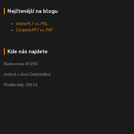
Nejčtenější na blogu
Jističe PL7 vs. PXL
Chrániče PF7 vs. PXF
Kde nás najdete
Budovcova 453/50
(vchod z ulice Chelčického)
Poděbrady, 290 01