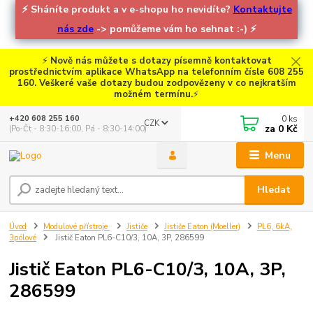
⚡
Sháníte produkt a v e-shopu ho nevidíte?
Kontaktujte
nás zde
-> pomůžeme vám ho sehnat :-)
⚡
⚡
Nově nás můžete s dotazy písemně kontaktovat
prostřednictvím aplikace WhatsApp na telefonním čísle 608 255
160. Veškeré vaše dotazy budou zodpovězeny v co nejkratším
možném termínu.
⚡
0
ks
+420 608 255 160
CZK
za
0 Kč
(Po-Čt - 8:30-16:00, Pá - 8:30-14:00)
Menu
Hledat
Úvod
Modulové přístroje
Jističe
Jističe Eaton (Moeller)
PL6, 6kA,
3pólové
Jistič Eaton PL6-C10/3, 10A, 3P, 286599
Jistič Eaton PL6-C10/3, 10A, 3P,
286599