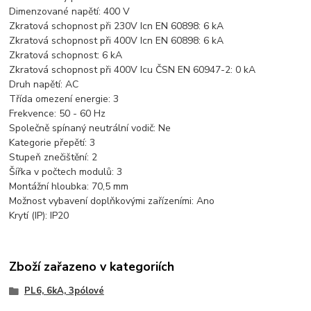
Dimenzované napětí:
400 V
Zkratová schopnost při 230V Icn EN 60898:
6 kA
Zkratová schopnost při 400V Icn EN 60898:
6 kA
Zkratová schopnost:
6 kA
Zkratová schopnost při 400V Icu ČSN EN 60947-2:
0 kA
Druh napětí:
AC
Třída omezení energie:
3
Frekvence:
50 - 60 Hz
Společně spínaný neutrální vodič:
Ne
Kategorie přepětí:
3
Stupeň znečištění:
2
Šířka v počtech modulů:
3
Montážní hloubka:
70,5 mm
Možnost vybavení doplňkovými zařízeními:
Ano
Krytí (IP):
IP20
Zboží zařazeno v kategoriích
PL6, 6kA, 3pólové