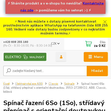
⚡
Sháníte produkt a v e-shopu ho nevidíte?
Kontaktujte
nás zde
-> pomůžeme vám ho sehnat :-)
⚡
⚡
Nově nás můžete s dotazy písemně kontaktovat
prostřednictvím aplikace WhatsApp na telefonním čísle 608 255
160. Veškeré vaše dotazy budou zodpovězeny v co nejkratším
možném termínu.
⚡
0
ks
+420 608 255 160
CZK
za
0 Kč
(Po-Čt - 8:30-16:00, Pá - 8:30-14:00)
Menu
Hledat
Úvod
Elektroinstalace ABB
Classic
Spínače
Spínač řazení 6So
(1So), střídavý přepínač s orientační doutnavkou, 3553-27289 D2, ABB, Classic,
béžová
Spínač řazení 6So (1So), střídavý
přepínač s orientační doutnavkou,