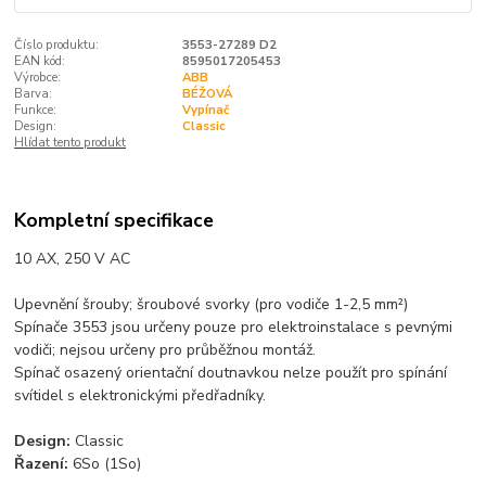
Číslo produktu:
3553-27289 D2
EAN kód:
8595017205453
Výrobce:
ABB
Barva:
BÉŽOVÁ
Funkce:
Vypínač
Design:
Classic
Hlídat tento produkt
Kompletní specifikace
10 AX, 250 V AC
Upevnění šrouby; šroubové svorky (pro vodiče 1-2,5 mm²)
Spínače 3553 jsou určeny pouze pro elektroinstalace s pevnými
vodiči; nejsou určeny pro průběžnou montáž.
Spínač osazený orientační doutnavkou nelze použít pro spínání
svítidel s elektronickými předřadníky.
Design:
Classic
Řazení:
6So (1So)