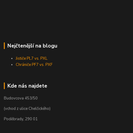
Nejčtenější na blogu
Jističe PL7 vs. PXL
Chrániče PF7 vs. PXF
Kde nás najdete
Budovcova 453/50
(vchod z ulice Chelčického)
Poděbrady, 290 01