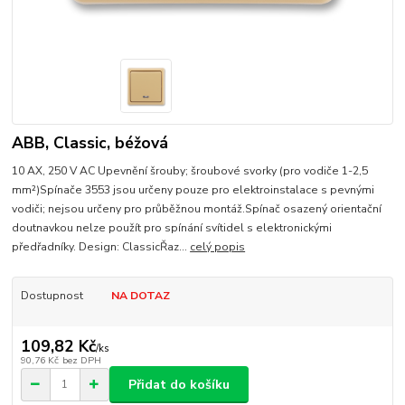
ABB, Classic, béžová
10 AX, 250 V AC Upevnění šrouby; šroubové svorky (pro vodiče 1-2,5
mm²)Spínače 3553 jsou určeny pouze pro elektroinstalace s pevnými
vodiči; nejsou určeny pro průběžnou montáž.Spínač osazený orientační
doutnavkou nelze použít pro spínání svítidel s elektronickými
předřadníky. Design: ClassicŘaz...
celý popis
Dostupnost
NA DOTAZ
109,82 Kč
/
ks
90,76 Kč
bez DPH
Přidat do košíku