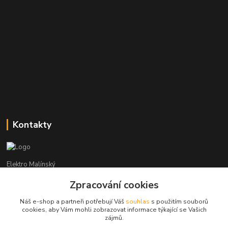
Kontakty
Elektro Malínský
Zpracování cookies
Vítězslav Malínský
+420 608 255 160
Náš e-shop a partneři potřebují Váš
souhlas
s použitím souborů
(Po-Čt - 8:30-16:00, Pá - 8:30-14:00)
cookies, aby Vám mohli zobrazovat informace týkající se Vašich
zájmů.
elektro-malinsky@seznam.cz