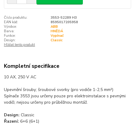
Číslo produktu:
3553-52289 H3
EAN kód:
8595017205958
Výrobce:
ABB
Barva:
HNĚDÁ
Funkce:
Vypínač
Design:
Classic
Hlídat tento produkt
Kompletní specifikace
10 AX, 250 V AC
Upevnění šrouby; šroubové svorky (pro vodiče 1-2,5 mm²)
Spínače 3553 jsou určeny pouze pro elektroinstalace s pevnými
vodiči; nejsou určeny pro průběžnou montáž.
Design:
Classic
Řazení:
6+6 (6+1)