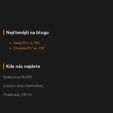
Nejčtenější na blogu
Jističe PL7 vs. PXL
Chrániče PF7 vs. PXF
Kde nás najdete
Budovcova 453/50
(vchod z ulice Chelčického)
Poděbrady, 290 01