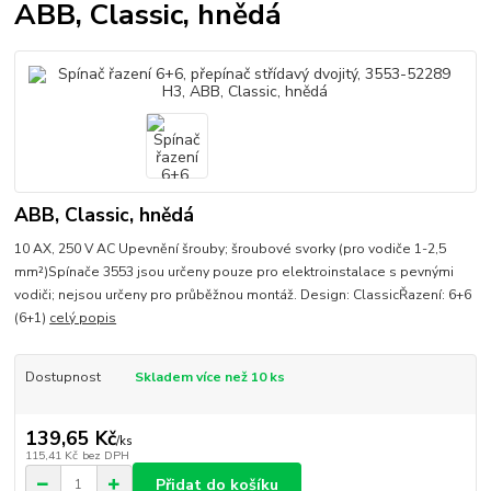
ABB, Classic, hnědá
ABB, Classic, hnědá
10 AX, 250 V AC Upevnění šrouby; šroubové svorky (pro vodiče 1-2,5
mm²)Spínače 3553 jsou určeny pouze pro elektroinstalace s pevnými
vodiči; nejsou určeny pro průběžnou montáž. Design: ClassicŘazení: 6+6
(6+1)
celý popis
Dostupnost
Skladem více než 10 ks
139,65 Kč
/
ks
115,41 Kč
bez DPH
Přidat do košíku