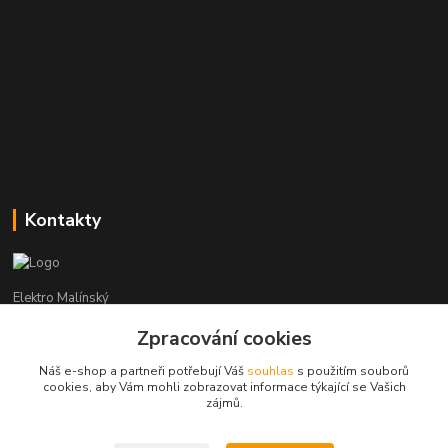
Kontakty
Elektro Malínský
Zpracování cookies
Vítězslav Malínský
+420 608 255 160
Náš e-shop a partneři potřebují Váš
souhlas
s použitím souborů
(Po-Čt - 8:30-16:00, Pá - 8:30-14:00)
cookies, aby Vám mohli zobrazovat informace týkající se Vašich
zájmů.
elektro-malinsky@seznam.cz