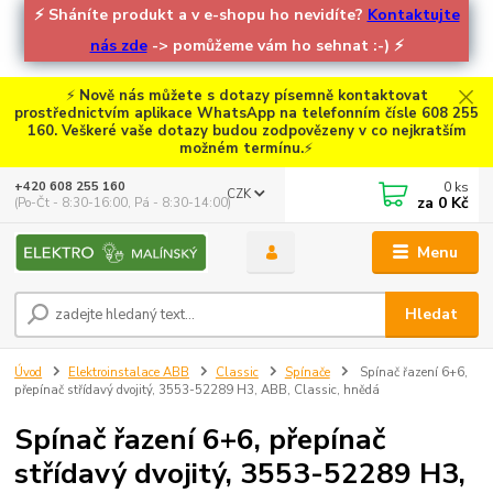
⚡
Sháníte produkt a v e-shopu ho nevidíte?
Kontaktujte
nás zde
-> pomůžeme vám ho sehnat :-)
⚡
⚡
Nově nás můžete s dotazy písemně kontaktovat
prostřednictvím aplikace WhatsApp na telefonním čísle 608 255
160. Veškeré vaše dotazy budou zodpovězeny v co nejkratším
možném termínu.
⚡
0
ks
+420 608 255 160
CZK
za
0 Kč
(Po-Čt - 8:30-16:00, Pá - 8:30-14:00)
Menu
Hledat
Úvod
Elektroinstalace ABB
Classic
Spínače
Spínač řazení 6+6,
přepínač střídavý dvojitý, 3553-52289 H3, ABB, Classic, hnědá
Spínač řazení 6+6, přepínač
střídavý dvojitý, 3553-52289 H3,