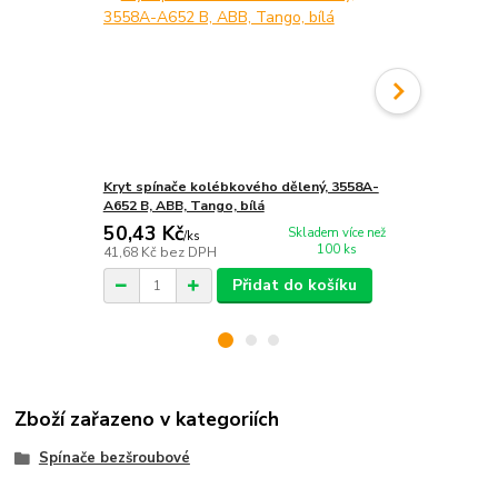
Kryt spínače kolébkového dělený, 3558A-
Kryt spínače
A652 B, ABB, Tango, bílá
Levit®, bílá 
50,43 Kč
64,06 Kč
Skladem více než
/
ks
/
100 ks
41,68 Kč
bez DPH
52,94 Kč
bez
Přidat do košíku
Zboží zařazeno v kategoriích
Spínače bezšroubové