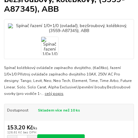
A87345), ABB
Spínač kolébkový ovládače zapínacího dvojitého, (tlačítko), řazení
1/0+1/0 Přístroj ovládače zapínacího dvojitého 10AX, 250V AC Pro
designy: Tango, Levit, Neo, Neo Tech, Element, Time, Time Arbo, Future
Linear, Solo, Solo Carat, Alpha ExclusiveUpevnění šrouby.Bezšroubové
svorky (pro vodiče 1-...
celý popis
Dostupnost
Skladem více než 10 ks
153,20 Kč
/
ks
126,61 Kč
bez DPH