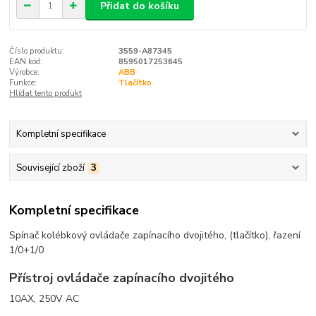
Přidat do košíku
Číslo produktu:
3559-A87345
EAN kód:
8595017253645
Výrobce:
ABB
Funkce:
Tlačítko
Hlídat tento produkt
Kompletní specifikace
Související zboží
3
Kompletní specifikace
Spínač kolébkový ovládače zapínacího dvojitého, (tlačítko), řazení
1/0+1/0
Přístroj ovládače zapínacího dvojitého
10AX, 250V AC