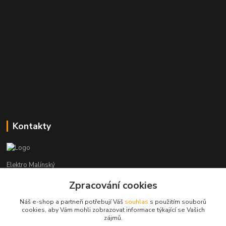
Kontakty
Elektro Malínský
Zpracování cookies
Vítězslav Malínský
+420 608 255 160
Náš e-shop a partneři potřebují Váš
souhlas
s použitím souborů
(Po-Čt - 8:30-16:00, Pá - 8:30-14:00)
cookies, aby Vám mohli zobrazovat informace týkající se Vašich
zájmů.