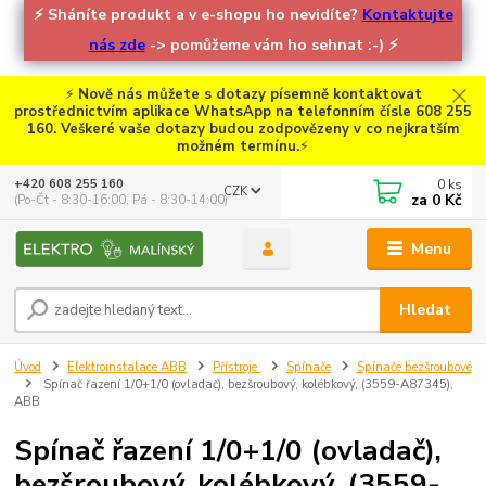
⚡
Sháníte produkt a v e-shopu ho nevidíte?
Kontaktujte
nás zde
-> pomůžeme vám ho sehnat :-)
⚡
⚡
Nově nás můžete s dotazy písemně kontaktovat
prostřednictvím aplikace WhatsApp na telefonním čísle 608 255
160. Veškeré vaše dotazy budou zodpovězeny v co nejkratším
možném termínu.
⚡
0
ks
+420 608 255 160
CZK
za
0 Kč
(Po-Čt - 8:30-16:00, Pá - 8:30-14:00)
Menu
Hledat
Úvod
Elektroinstalace ABB
Přístroje
Spínače
Spínače bezšroubové
Spínač řazení 1/0+1/0 (ovladač), bezšroubový, kolébkový, (3559-A87345),
ABB
Spínač řazení 1/0+1/0 (ovladač),
bezšroubový, kolébkový, (3559-