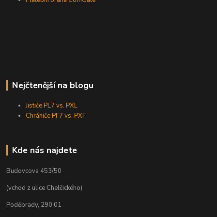
Nejčtenější na blogu
Jističe PL7 vs. PXL
Chrániče PF7 vs. PXF
Kde nás najdete
Budovcova 453/50
(vchod z ulice Chelčického)
Poděbrady, 290 01