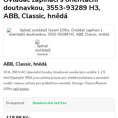
doutnavkou, 3553-93289 H3,
ABB, Classic, hnědá
ABB, Classic, hnědá
10 A, 250 V AC Upevnění šrouby; šroubové svorky (pro vodiče 1-2,5
mm²)Spínače 3553 jsou určeny pouze pro elektroinstalace s pevnými
vodiči; nejsou určeny pro průběžnou montáž. Design: ClassicŘazení:
1/0So
celý popis
Dostupnost
Skladem více než 5 ks
118,98 Kč