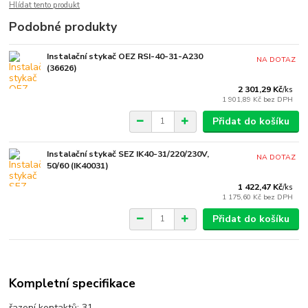
Hlídat tento produkt
Podobné produkty
Instalační stykač OEZ RSI-40-31-A230
NA DOTAZ
(36626)
2 301,29 Kč
/
ks
1 901,89 Kč
bez DPH
Přidat do košíku
Instalační stykač SEZ IK40-31/220/230V,
NA DOTAZ
50/60 (IK40031)
1 422,47 Kč
/
ks
1 175,60 Kč
bez DPH
Přidat do košíku
Kompletní specifikace
řazení kontaktů: 31