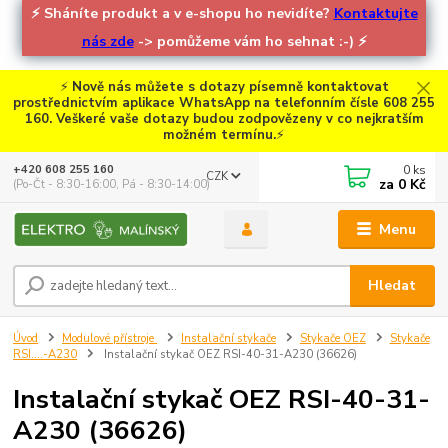
⚡
Sháníte produkt a v e-shopu ho nevidíte?
Kontaktujte
nás zde
-> pomůžeme vám ho sehnat :-)
⚡
⚡
Nově nás můžete s dotazy písemně kontaktovat
prostřednictvím aplikace WhatsApp na telefonním čísle 608 255
160. Veškeré vaše dotazy budou zodpovězeny v co nejkratším
možném termínu.
⚡
0
ks
+420 608 255 160
CZK
za
0 Kč
(Po-Čt - 8:30-16:00, Pá - 8:30-14:00)
Menu
Hledat
Úvod
Modulové přístroje
Instalační stykače
Stykače OEZ
Stykače
RSI....-A230
Instalační stykač OEZ RSI-40-31-A230 (36626)
Instalační stykač OEZ RSI-40-31-
A230 (36626)