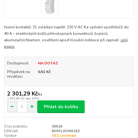
řazení kontaktů: 31 ovládací napětí: 230 V AC Ke spínání spotřebičů do
40 A – elektrických kotlů,přímotopných konvektorů, bojlerů,
akumulačníchkamen, osvětlení apod.Vizuální indikace při zapnutí.
celý
popis
Dostupnost
NA DOTAZ
Příspěvek na
0,51 Kč
recyklaci
2 301,29 Kč
/
ks
1 901,89 Kč
bez DPH
Přidat do košíku
Číslo produktu:
36626
EAN kód:
8590125366263
Výrobce:
OEZ Letohrad