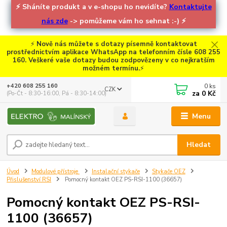
⚡
Sháníte produkt a v e-shopu ho nevidíte?
Kontaktujte
nás zde
-> pomůžeme vám ho sehnat :-)
⚡
⚡
Nově nás můžete s dotazy písemně kontaktovat
prostřednictvím aplikace WhatsApp na telefonním čísle 608 255
160. Veškeré vaše dotazy budou zodpovězeny v co nejkratším
možném termínu.
⚡
0
ks
+420 608 255 160
CZK
za
0 Kč
(Po-Čt - 8:30-16:00, Pá - 8:30-14:00)
Menu
Hledat
Úvod
Modulové přístroje
Instalační stykače
Stykače OEZ
Přislušenství RSI
Pomocný kontakt OEZ PS-RSI-1100 (36657)
Pomocný kontakt OEZ PS-RSI-
1100 (36657)