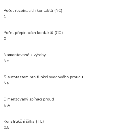
Počet rozpínacích kontaktů (NC)
1
Počet přepínacích kontaktů (CO)
0
Namontované z výroby
Ne
S autotestem pro funkci svodového proudu
Ne
Dimenzovaný spínací proud
6 A
Konstrukční šířka (TE)
0,5