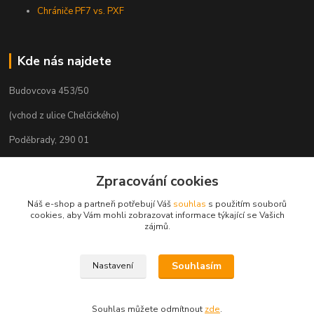
Chrániče PF7 vs. PXF
Kde nás najdete
Budovcova 453/50
(vchod z ulice Chelčického)
Poděbrady, 290 01
Zpracování cookies
Náš e-shop a partneři potřebují Váš
souhlas
s použitím souborů
cookies, aby Vám mohli zobrazovat informace týkající se Vašich
zájmů.
Souhlasím
Nastavení
Souhlas můžete odmítnout
zde
.