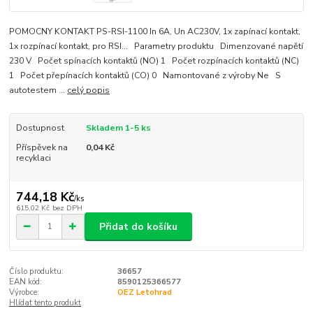
POMOCNY KONTAKT PS-RSI-1100 In 6A, Un AC230V, 1x zapínací kontakt,
1x rozpínací kontakt, pro RSI... Parametry produktu Dimenzované napětí
230 V Počet spínacích kontaktů (NO) 1 Počet rozpínacích kontaktů (NC)
1 Počet přepínacích kontaktů (CO) 0 Namontované z výroby Ne S
autotestem ...
celý popis
Dostupnost
Skladem 1-5 ks
Příspěvek na
0,04 Kč
recyklaci
744,18 Kč
/
ks
615,02 Kč
bez DPH
Přidat do košíku
Číslo produktu:
36657
EAN kód:
8590125366577
Výrobce:
OEZ Letohrad
Hlídat tento produkt