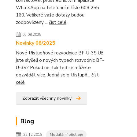
kontaktovat prostřednictvím aplikace
WhatsApp na telefonním čísle 608 255
160. Veškeré vaše dotazy budou
zodpovězeny ...
číst celé
05.08.2025
Novinky 08/2025
Nové třístupňové rozvodnice BF-U-3S Už
jste slyšeli o nových typech rozvodnic BF-
U-3S? Pokud ne, tak teď se můžete
dozvědět více. Jedná se o třístupň...
číst
celé
Zobrazit všechny novinky
Blog
22.12.2018
Modulární přístroje