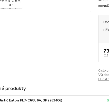
montáž 
Dos
Pří
73
611
Číslo p
Výrobc
Hlídat 
é produkty
Jistič Eaton PL7-C6/3, 6A, 3P (263406)
S