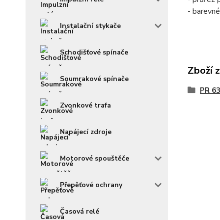
- barevné
Instalační stykače
Schodišťové spínače
Zboží 
Soumrakové spínače
PR 63
Zvonkové trafa
Napájecí zdroje
Motorové spouštěče
Přepěťové ochrany
Časová relé