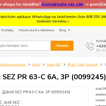
e-shopu ho nevidíte?
Kontaktujte nás zde
-> pomůžem
dnictvím aplikace WhatsApp na telefonním čísle 608 255 160
možném termínu.
⚡
Kontakty
Vrácení zboží a reklamace
Blog
Kontak
Hledat
+420
(Po-Čt
odulové přístroje
Jističe
Jističe SEZ
PR 63, 10kA, 3pólové
J
ič SEZ PR 63-C 6A, 3P (0099245
Jistič
elektr
norem 
schopn