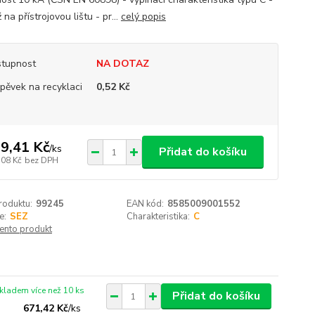
na přístrojovou lištu - pr...
celý popis
tupnost
NA DOTAZ
spěvek na recyklaci
0,52 Kč
9,41 Kč
/
ks
Přidat do košíku
,08 Kč
bez DPH
roduktu:
99245
EAN kód:
8585009001552
e:
SEZ
Charakteristika:
C
tento produkt
kladem více než 10 ks
Přidat do košíku
671,42 Kč
/
ks