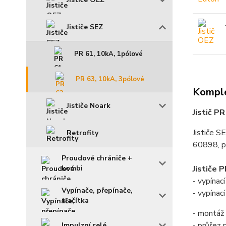
Jističe SEZ
PR 61, 10kA, 1pólové
PR 63, 10kA, 3pólové
Komple
Jističe Noark
Jistič P
Jističe S
Retrofity
60898, p
Proudové chrániče +
Jističe 
kombi
- vypína
Vypínače, přepínače,
- vypínac
tlačítka
- montáž 
- průřez
Impulzní relé