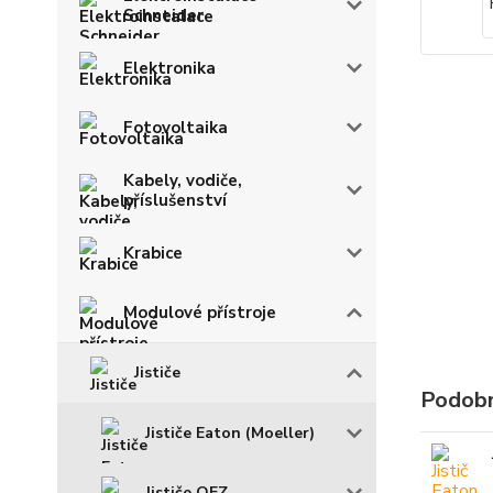
Schneider
Elektronika
Fotovoltaika
Kabely, vodiče,
příslušenství
Krabice
Modulové přístroje
Jističe
Podobn
Jističe Eaton (Moeller)
Jističe OEZ