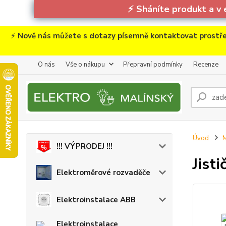
⚡
Sháníte produkt a v 
⚡
Nově nás můžete s dotazy písemně kontaktovat prostře
O nás
Vše o nákupu
Přepravní podmínky
Recenze
Úvod
M
!!! VÝPRODEJ !!!
Jist
Elektroměrové rozvaděče
Elektroinstalace ABB
Elektroinstalace