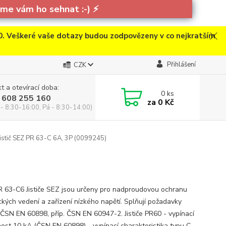
e vám ho sehnat :-)
⚡
. Veškeré vaše dotazy budou zodpovězeny v co nejkratším
Přihlášení
CZK
t a otevírací doba:
0
ks
 608 255 160
za
0 Kč
 - 8:30-16:00, Pá - 8:30-14:00)
istič SEZ PR 63-C 6A, 3P (0099245)
)
 PR 63-C6 Jističe SEZ jsou určeny pro nadproudovou ochranu
ických vedení a zařízení nízkého napětí. Splňují požadavky
ČSN EN 60898, příp. ČSN EN 60947-2. Jističe PR60 - vypínací
ost 10 kA (ČSN EN 60898) - vypínací charakteristika typu C -