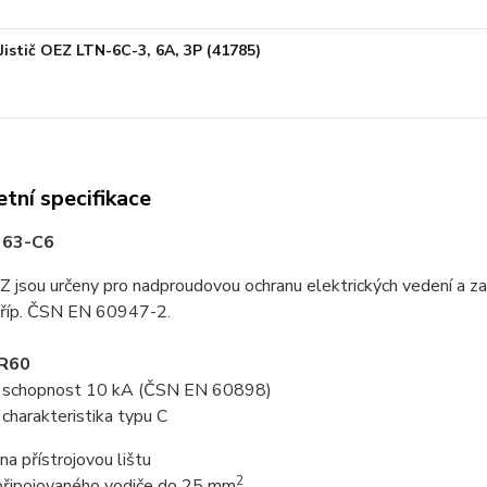
Jistič OEZ LTN-6C-3, 6A, 3P (41785)
tní specifikace
R 63-C6
EZ jsou určeny pro nadproudovou ochranu elektrických vedení a z
říp. ČSN EN 60947-2.
PR60
cí schopnost 10 kA (ČSN EN 60898)
í charakteristika typu C
na přístrojovou lištu
2
 připojovaného vodiče do 25 mm