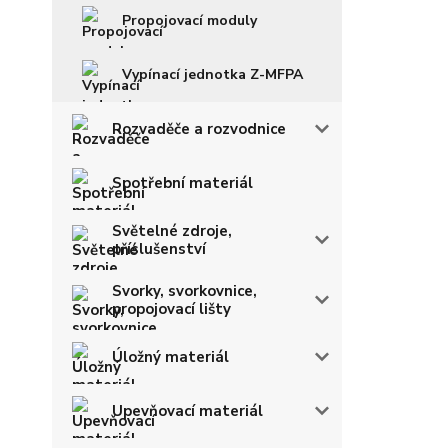
Propojovací moduly
Vypínací jednotka Z-MFPA
Rozvaděče a rozvodnice
Spotřební materiál
Světelné zdroje,
příslušenství
Svorky, svorkovnice,
propojovací lišty
Úložný materiál
Upevňovací materiál