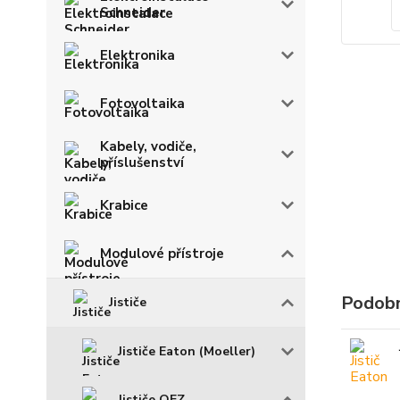
Schneider
Elektronika
Fotovoltaika
Kabely, vodiče,
příslušenství
Krabice
Modulové přístroje
Podobn
Jističe
Jističe Eaton (Moeller)
Jističe OEZ