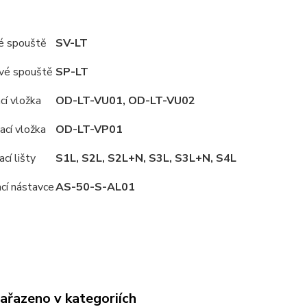
é spouště
SV-LT
vé spouště
SP-LT
í vložka
OD-LT-VU01, OD-LT-VU02
cí vložka
OD-LT-VP01
cí lišty
S1L, S2L, S2L+N, S3L, S3L+N, S4L
ací nástavce
AS-50-S-AL01
zařazeno v kategoriích