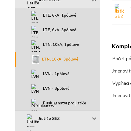
LTE, 6kA, 1pólové
LTE, 6kA, 3pólové
LTN, 10kA, 1pólové
Komple
Počet pó
LTN, 10kA, 3pólové
Jmenovit
LVN - 1pólové
Vypínací 
LVN - 3pólové
Jmenovit
Příslušenství pro jističe
Jističe SEZ