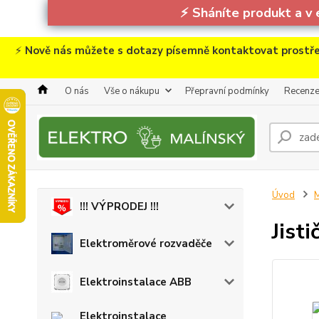
⚡
Sháníte produkt a v 
⚡
Nově nás můžete s dotazy písemně kontaktovat prostře
O nás
Vše o nákupu
Přepravní podmínky
Recenz
Úvod
M
!!! VÝPRODEJ !!!
Jist
Elektroměrové rozvaděče
Elektroinstalace ABB
Elektroinstalace