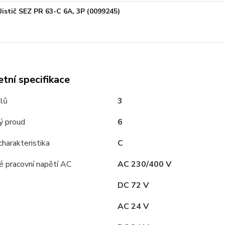
Jistič SEZ PR 63-C 6A, 3P (0099245)
tní specifikace
lů
3
ý proud
6
charakteristika
C
é pracovní napětí AC
AC 230/400 V
DC 72 V
AC 24 V