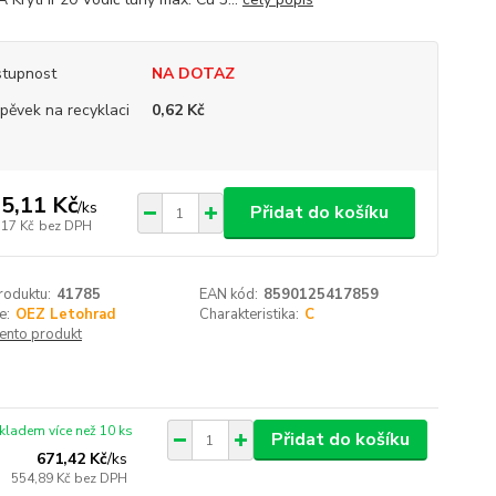
tupnost
NA DOTAZ
spěvek na recyklaci
0,62 Kč
5,11 Kč
/
ks
Přidat do košíku
,17 Kč
bez DPH
roduktu:
41785
EAN kód:
8590125417859
e:
OEZ Letohrad
Charakteristika:
C
tento produkt
kladem více než 10 ks
Přidat do košíku
671,42 Kč
/
ks
554,89 Kč
bez DPH