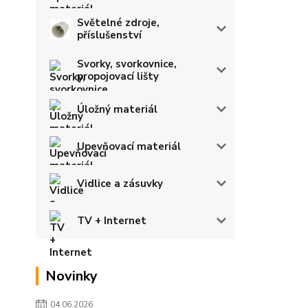
Světelné zdroje,
příslušenství
Svorky, svorkovnice,
propojovací lišty
Úložný materiál
Upevňovací materiál
Vidlice a zásuvky
TV + Internet
Novinky
04.06.2026