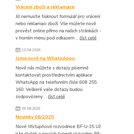
Vrácení zboží a reklamace
Již nemusíte tisknout formulář pro vrácení
nebo reklamaci zboží. Vše můžete nově
provést online přímo na našich stránkách -
v horním menu pod odkazem ...
číst celé
10.04.2026
Jsme nově na WhatsAppu
Nově nás můžete s dotazy písemně
kontaktovat prostřednictvím aplikace
WhatsApp na telefonním čísle 608 255
160. Veškeré vaše dotazy budou
zodpovězeny ...
číst celé
05.08.2025
Novinky 08/2025
Nové třístupňové rozvodnice BF-U-3S Už
jste slyšeli o nových typech rozvodnic BF-