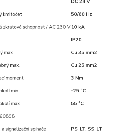
DC 24 V
ý kmitočet
50/60 Hz
á zkratová schopnost / AC 230 V
10 kA
IP20
hý max.
Cu 35 mm2
ebný max.
Cu 25 mm2
ací moment
3 Nm
kolí min.
-25 °C
okolí max.
55 °C
 60898
a signalizační spínače
PS-LT, SS-LT