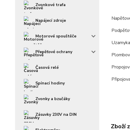
Zvonkové trafa
Napěťov
Napájecí zdroje
Podpěťo
Motorové spouštěče
Uzamykac
Přepěťové ochrany
Plombova
Propojova
Časová relé
Připojov
Spínací hodiny
Zvonky a bzučáky
Zásuvky 230V na DIN
Zboží 