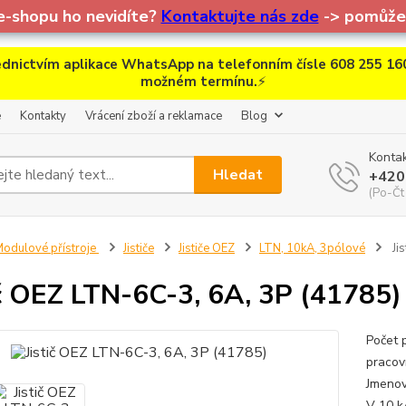
e-shopu ho nevidíte?
Kontaktujte nás zde
-> pomůžem
dnictvím aplikace WhatsApp na telefonním čísle 608 255 160
možném termínu.
⚡
e
Kontakty
Vrácení zboží a reklamace
Blog
Kontak
Hledat
+420
(Po-Čt
odulové přístroje
Jističe
Jističe OEZ
LTN, 10kA, 3pólové
Ji
ič OEZ LTN-6C-3, 6A, 3P (41785)
Počet 
praco
Jmenov
V 10 kA