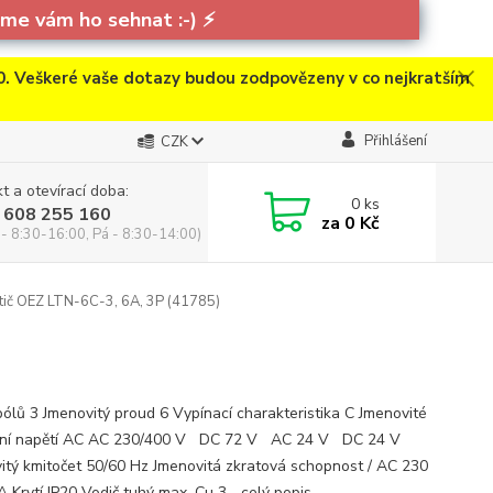
e vám ho sehnat :-)
⚡
. Veškeré vaše dotazy budou zodpovězeny v co nejkratším
Přihlášení
CZK
t a otevírací doba:
0
ks
 608 255 160
za
0 Kč
 - 8:30-16:00, Pá - 8:30-14:00)
stič OEZ LTN-6C-3, 6A, 3P (41785)
pólů 3 Jmenovitý proud 6 Vypínací charakteristika C Jmenovité
vní napětí AC AC 230/400 V DC 72 V AC 24 V DC 24 V
itý kmitočet 50/60 Hz Jmenovitá zkratová schopnost / AC 230
 Krytí IP20 Vodič tuhý max. Cu 3...
celý popis