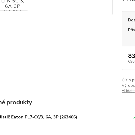
Dos
Pří
83
690
Číslo p
Výrobc
Hlídat 
é produkty
Jistič Eaton PL7-C6/3, 6A, 3P (263406)
S