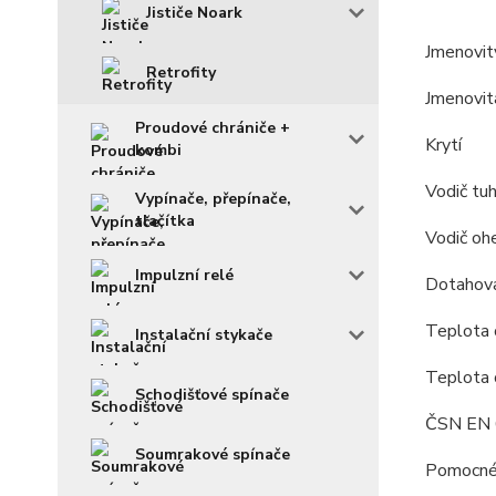
Jističe Noark
Jmenovit
Retrofity
Jmenovit
Proudové chrániče +
Krytí
kombi
Vodič tu
Vypínače, přepínače,
tlačítka
Vodič oh
Impulzní relé
Dotahov
Teplota o
Instalační stykače
Teplota 
Schodišťové spínače
ČSN EN
Soumrakové spínače
Pomocné 