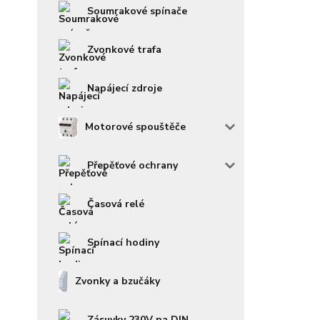
Soumrakové spínače
Zvonkové trafa
Napájecí zdroje
Motorové spouštěče
Přepěťové ochrany
Časová relé
Spínací hodiny
Zvonky a bzučáky
Zásuvky 230V na DIN