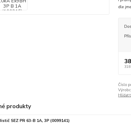
dle jm
Dos
Pří
38
318
Číslo p
Výrobc
Hlídat 
é produkty
Jistič SEZ PR 63-B 1A, 3P (0099141)