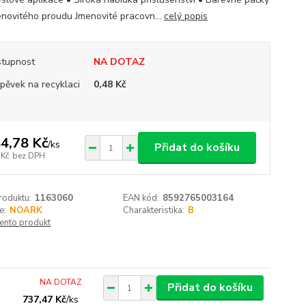
enovitého proudu Jmenovité pracovn...
celý popis
tupnost
NA DOTAZ
spěvek na recyklaci
0,48 Kč
4,78 Kč
/
ks
Přidat do košíku
 Kč
bez DPH
roduktu:
1163060
EAN kód:
8592765003164
e:
NOARK
Charakteristika:
B
tento produkt
NA DOTAZ
Přidat do košíku
737,47 Kč
/
ks