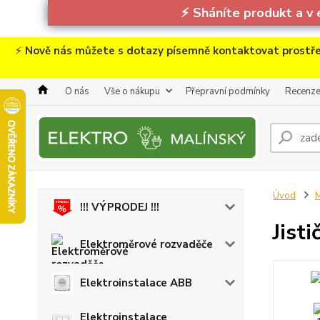
⚡
Sháníte produkt a v 
⚡
Nově nás můžete s dotazy písemně kontaktovat prostře
O nás
Vše o nákupu
Přepravní podmínky
Recenz
Úvod
M
!!! VÝPRODEJ !!!
Jist
Elektroměrové rozvaděče
Elektroinstalace ABB
Elektroinstalace