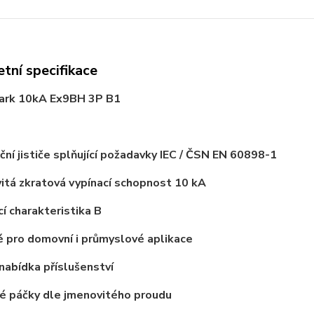
tní specifikace
oark 10kA Ex9BH 3P B1
ační jističe splňující požadavky IEC / ČSN EN 60898-1
itá zkratová vypínací schopnost
10 kA
cí charakteristika B
 pro domovní i průmyslové aplikace
 nabídka příslušenství
é páčky dle jmenovitého proudu