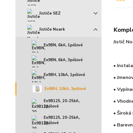
Jističe SEZ
Komple
Jističe Noark
Jistič N
Ex9BN, 6kA, 1pólové
Ex9BN, 6kA, 3pólové
• Instal
Ex9BH, 10kA, 1pólové
• Jmenov
Ex9BH, 10kA, 3pólové
• Vypína
• Vhodné
Ex9B125, 20-25kA,
1pólové
• Široká
Ex9B125, 20-25kA,
3pólové
• Barevn