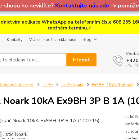
e-shopu ho nevidíte?
Kontaktujte nás zde
-> pomůžem
dnictvím aplikace WhatsApp na telefonním čísle 608 255 160
možném termínu.
⚡
e
Kontakty
Vrácení zboží a reklamace
Blog
Kontak
Hledat
+420
(Po-Čt
odulové přístroje
Jističe
Jističe Noark
Ex9BH, 10kA, 3pólové
ič Noark 10kA Ex9BH 3P B 1A (
Jistič 
požada
schopn
i prům