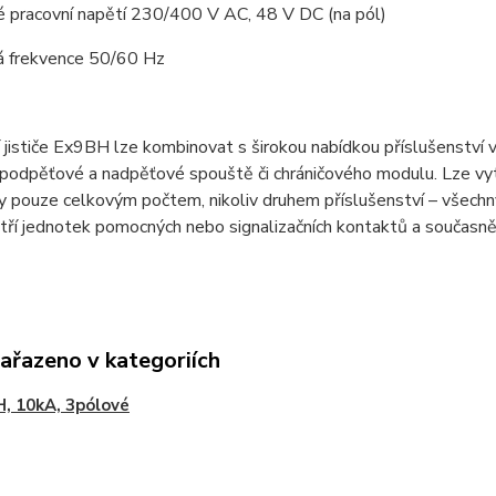
é pracovní napětí 230/400 V AC, 48 V DC (na pól)
á frekvence 50/60 Hz
í jističe Ex9BH lze kombinovat s širokou nabídkou příslušenství 
podpěťové a nadpěťové spouště či chráničového modulu. Lze vytv
ny pouze celkovým počtem, nikoliv druhem příslušenství – všec
 tří jednotek pomocných nebo signalizačních kontaktů a současně
zařazeno v kategoriích
, 10kA, 3pólové