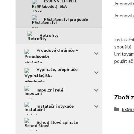
Ex9PNN, 1P+N (1
Jmenovit
modul), 6kA
Jmenovit
Příslušenství pro jističe
Retrofity
Instalačn
spouště, 
Proudové chrániče +
limitová
kombi
použít až
Vypínače, přepínače,
tlačítka
Impulzní relé
Zboží 
Instalační stykače
Ex9BH
Schodišťové spínače