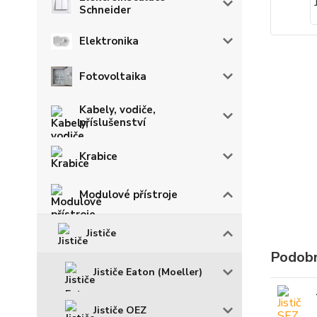
Schneider
Elektronika
Fotovoltaika
Kabely, vodiče,
příslušenství
Krabice
Modulové přístroje
Jističe
Podobn
Jističe Eaton (Moeller)
Jističe OEZ