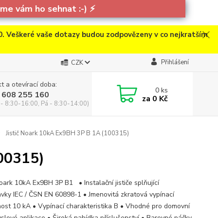
e vám ho sehnat :-)
⚡
. Veškeré vaše dotazy budou zodpovězeny v co nejkratším
Přihlášení
CZK
t a otevírací doba:
0
ks
 608 255 160
za
0 Kč
 - 8:30-16:00, Pá - 8:30-14:00)
Jistič Noark 10kA Ex9BH 3P B 1A (100315)
100315)
Noark 10kA Ex9BH 3P B1 • Instalační jističe splňující
vky IEC / ČSN EN 60898-1 • Jmenovitá zkratová vypínací
ost 10 kA • Vypínací charakteristika B • Vhodné pro domovní
yslové aplikace • Široká nabídka příslušenství • Barevné páčky