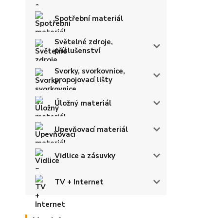
Spotřební materiál
Světelné zdroje,
příslušenství
Svorky, svorkovnice,
propojovací lišty
Úložný materiál
Upevňovací materiál
Vidlice a zásuvky
TV + Internet