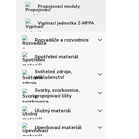
Propojovací moduly
Vypínací jednotka Z-MFPA
Rozvaděče a rozvodnice
Spotřební materiál
Světelné zdroje,
příslušenství
Svorky, svorkovnice,
propojovací lišty
Úložný materiál
Upevňovací materiál