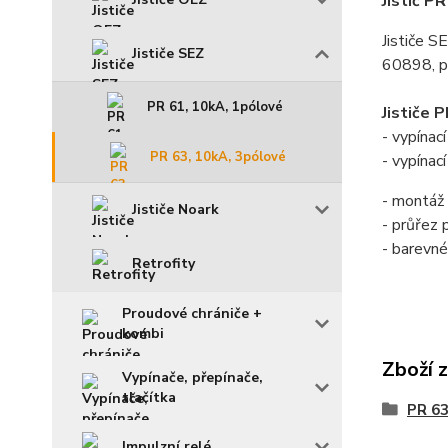
Jistič P
Jističe S
Jističe SEZ
60898, p
PR 61, 10kA, 1pólové
Jističe 
- vypína
PR 63, 10kA, 3pólové
- vypínac
- montáž 
Jističe Noark
- průřez
- barevné
Retrofity
Proudové chrániče +
kombi
Zboží 
Vypínače, přepínače,
tlačítka
PR 63
Impulzní relé