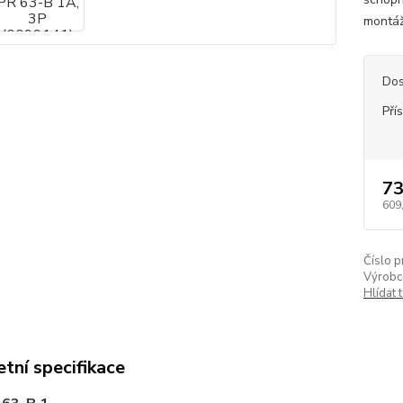
montáž 
Dos
Pří
73
609
Číslo p
Výrobc
Hlídat 
tní specifikace