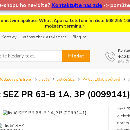
e-shopu ho nevidíte?
Kontaktujte nás zde
-> pomůžem
dnictvím aplikace WhatsApp na telefonním čísle 608 255 160
možném termínu.
⚡
Kontakty
Vrácení zboží a reklamace
Blog
Kontak
Hledat
+420
(Po-Čt
odulové přístroje
Jističe
Jističe SEZ
PR 63, 10kA, 3pólové
J
ič SEZ PR 63-B 1A, 3P (0099141
Jistič
elektr
norem 
schopn