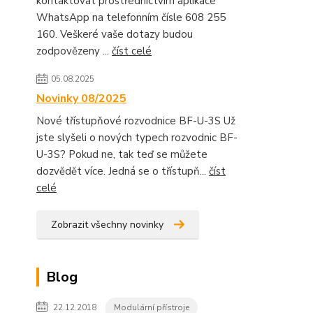
kontaktovat prostřednictvím aplikace
WhatsApp na telefonním čísle 608 255
160. Veškeré vaše dotazy budou
zodpovězeny ...
číst celé
05.08.2025
Novinky 08/2025
Nové třístupňové rozvodnice BF-U-3S Už
jste slyšeli o nových typech rozvodnic BF-
U-3S? Pokud ne, tak teď se můžete
dozvědět více. Jedná se o třístupň...
číst
celé
Zobrazit všechny novinky
Blog
22.12.2018
Modulární přístroje