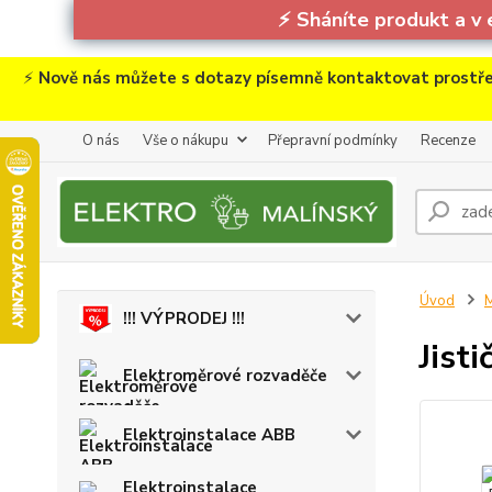
⚡
Sháníte produkt a v 
⚡
Nově nás můžete s dotazy písemně kontaktovat prostře
O nás
Vše o nákupu
Přepravní podmínky
Recenze
Úvod
M
!!! VÝPRODEJ !!!
Jist
Elektroměrové rozvaděče
Elektroinstalace ABB
Elektroinstalace