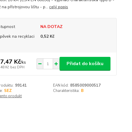
na přístrojovou lištu - p...
celý popis
tupnost
NA DOTAZ
spěvek na recyklaci
0,52 Kč
7,47 Kč
/
ks
Přidat do košíku
,48 Kč
bez DPH
roduktu:
99141
EAN kód:
8585009000517
e:
SEZ
Charakteristika:
B
tento produkt