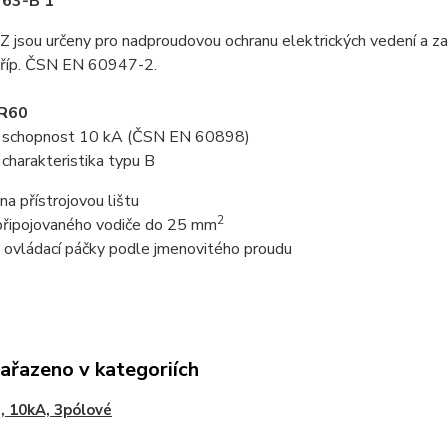
R 63-B 1
EZ jsou určeny pro nadproudovou ochranu elektrických vedení a z
říp. ČSN EN 60947-2.
PR60
cí schopnost 10 kA (ČSN EN 60898)
í charakteristika typu B
na přístrojovou lištu
2
 připojovaného vodiče do 25 mm
 ovládací páčky podle jmenovitého proudu
zařazeno v kategoriích
, 10kA, 3pólové