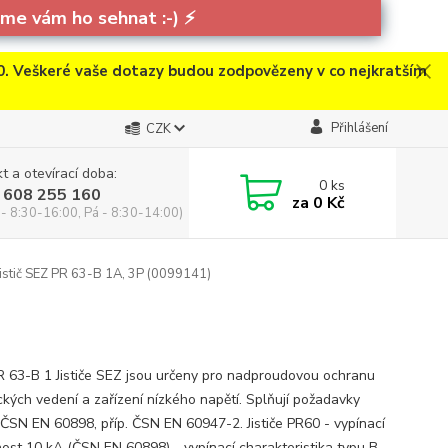
e vám ho sehnat :-)
⚡
. Veškeré vaše dotazy budou zodpovězeny v co nejkratším
Přihlášení
CZK
t a otevírací doba:
0
ks
 608 255 160
za
0 Kč
 - 8:30-16:00, Pá - 8:30-14:00)
istič SEZ PR 63-B 1A, 3P (0099141)
)
 PR 63-B 1 Jističe SEZ jsou určeny pro nadproudovou ochranu
ických vedení a zařízení nízkého napětí. Splňují požadavky
ČSN EN 60898, příp. ČSN EN 60947-2. Jističe PR60 - vypínací
ost 10 kA (ČSN EN 60898) - vypínací charakteristika typu B -