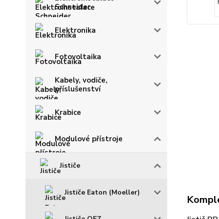
Schneider
Elektronika
Fotovoltaika
Kabely, vodiče,
příslušenství
Krabice
Modulové přístroje
Jističe
Jističe Eaton (Moeller)
Komple
Jističe OEZ