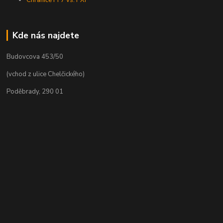
Chrániče PF7 vs. PXF
Kde nás najdete
Budovcova 453/50
(vchod z ulice Chelčického)
Poděbrady, 290 01