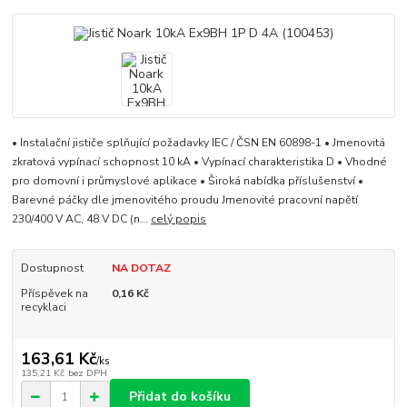
• Instalační jističe splňující požadavky IEC / ČSN EN 60898-1 • Jmenovitá
zkratová vypínací schopnost 10 kA • Vypínací charakteristika D • Vhodné
pro domovní i průmyslové aplikace • Široká nabídka příslušenství •
Barevné páčky dle jmenovitého proudu Jmenovité pracovní napětí
230/400 V AC, 48 V DC (n...
celý popis
Dostupnost
NA DOTAZ
Příspěvek na
0,16 Kč
recyklaci
163,61 Kč
/
ks
135,21 Kč
bez DPH
Přidat do košíku