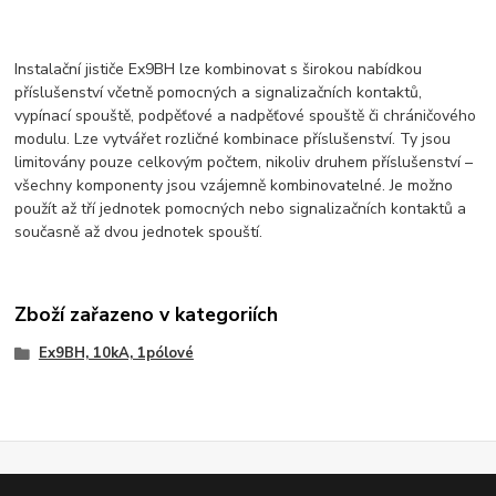
Instalační jističe Ex9BH lze kombinovat s širokou nabídkou
příslušenství včetně pomocných a signalizačních kontaktů,
vypínací spouště, podpěťové a nadpěťové spouště či chráničového
modulu. Lze vytvářet rozličné kombinace příslušenství. Ty jsou
limitovány pouze celkovým počtem, nikoliv druhem příslušenství –
všechny komponenty jsou vzájemně kombinovatelné. Je možno
použít až tří jednotek pomocných nebo signalizačních kontaktů a
současně až dvou jednotek spouští.
Zboží zařazeno v kategoriích
Ex9BH, 10kA, 1pólové