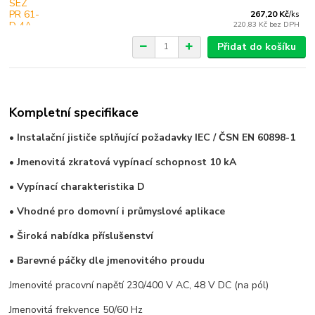
267,20 Kč
/
ks
220,83 Kč
bez DPH
Přidat do košíku
Kompletní specifikace
• Instalační jističe splňující požadavky IEC / ČSN EN 60898-1
• Jmenovitá zkratová vypínací schopnost 10 kA
• Vypínací charakteristika D
• Vhodné pro domovní i průmyslové aplikace
• Široká nabídka příslušenství
• Barevné páčky dle jmenovitého proudu
Jmenovité pracovní napětí 230/400 V AC, 48 V DC (na pól)
Jmenovitá frekvence 50/60 Hz