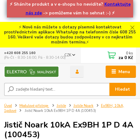
⚡
Sháníte produkt a v e-shopu ho nevidíte?
Kontaktujte
nás zde
-> pomůžeme vám ho sehnat :-)
⚡
⚡
Nově nás můžete s dotazy písemně kontaktovat
prostřednictvím aplikace WhatsApp na telefonním čísle 608 255
160. Veškeré vaše dotazy budou zodpovězeny v co nejkratším
možném termínu.
⚡
0
ks
+420 608 255 160
CZK
za
0 Kč
(Po-Čt - 8:30-16:00, Pá - 8:30-14:00)
Menu
Hledat
Úvod
Modulové přístroje
Jističe
Jističe Noark
Ex9BH, 10kA,
1pólové
Jistič Noark 10kA Ex9BH 1P D 4A (100453)
Jistič Noark 10kA Ex9BH 1P D 4A
(100453)