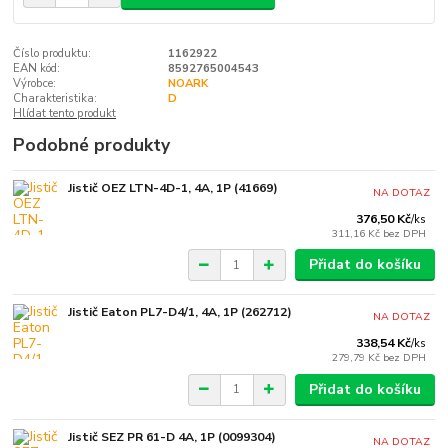
Číslo produktu:
1162922
EAN kód:
8592765004543
Výrobce:
NOARK
Charakteristika:
D
Hlídat tento produkt
Podobné produkty
Jistič OEZ LTN-4D-1, 4A, 1P (41669)
NA DOTAZ
376,50 Kč
/
ks
311,16 Kč
bez DPH
Přidat do košíku
Jistič Eaton PL7-D4/1, 4A, 1P (262712)
NA DOTAZ
338,54 Kč
/
ks
279,79 Kč
bez DPH
Přidat do košíku
Jistič SEZ PR 61-D 4A, 1P (0099304)
NA DOTAZ