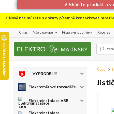
⚡
Sháníte produkt a v 
⚡
Nově nás můžete s dotazy písemně kontaktovat prostře
O nás
Vše o nákupu
Přepravní podmínky
Recenze
Úvod
M
!!! VÝPRODEJ !!!
Jist
Elektroměrové rozvaděče
Elektroinstalace ABB
Elektroinstalace