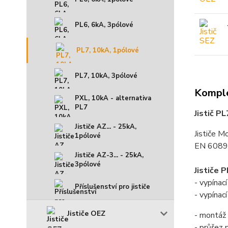
PL6, 6kA, 3pólové
PL7, 10kA, 1pólové
PL7, 10kA, 3pólové
Komple
PXL, 10kA - alternativa
PL7
Jistič P
Jističe AZ... - 25kA,
Jističe M
1pólové
EN 60898
Jističe AZ-3... - 25kA,
3pólové
Jističe 
- vypína
Příslušenství pro jističe
- vypínac
Jističe OEZ
- montáž 
- průřez