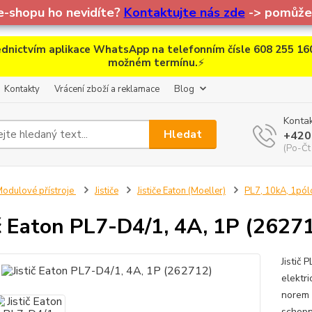
e-shopu ho nevidíte?
Kontaktujte nás zde
-> pomůžem
dnictvím aplikace WhatsApp na telefonním čísle 608 255 160
možném termínu.
⚡
Kontakty
Vrácení zboží a reklamace
Blog
Kontak
Hledat
+420
(Po-Čt
odulové přístroje
Jističe
Jističe Eaton (Moeller)
PL7, 10kA, 1pól
ič Eaton PL7-D4/1, 4A, 1P (2627
Jistič
elektr
norem 
schopn