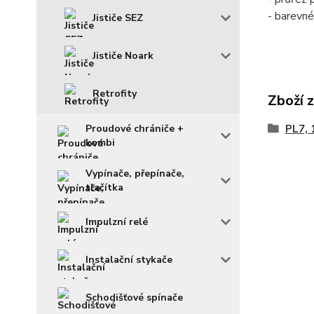
- barevné
Jističe SEZ
Jističe Noark
Retrofity
Zboží 
PL7, 
Proudové chrániče +
kombi
Vypínače, přepínače,
tlačítka
Impulzní relé
Instalační stykače
Schodišťové spínače