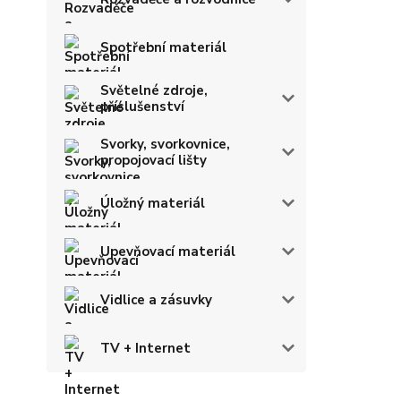
Spotřební materiál
Světelné zdroje,
příslušenství
Svorky, svorkovnice,
propojovací lišty
Úložný materiál
Upevňovací materiál
Vidlice a zásuvky
TV + Internet