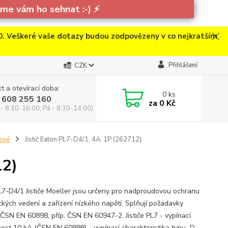
e vám ho sehnat :-)
⚡
. Veškeré vaše dotazy budou zodpovězeny v co nejkratším
Přihlášení
CZK
t a otevírací doba:
0
ks
 608 255 160
za
0 Kč
 - 8:30-16:00, Pá - 8:30-14:00)
ové
Jistič Eaton PL7-D4/1, 4A, 1P (262712)
12)
 PL7-D4/1 Jističe Moeller jsou určeny pro nadproudovou ochranu
ických vedení a zařízení nízkého napětí. Splňují požadavky
ČSN EN 60898, příp. ČSN EN 60947-2. Jističe PL7 - vypínací
ost 10 kA (ČSN EN 60898) - vypínací charakteristika typu D -