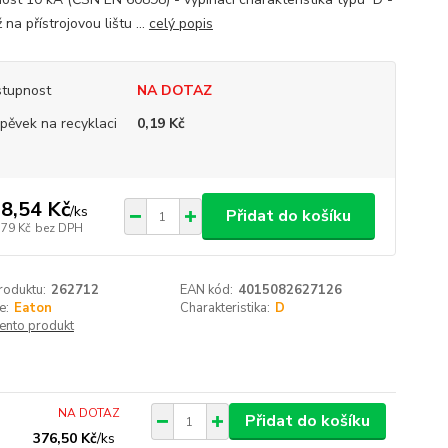
na přístrojovou lištu ...
celý popis
tupnost
NA DOTAZ
spěvek na recyklaci
0,19 Kč
8,54 Kč
/
ks
Přidat do košíku
,79 Kč
bez DPH
roduktu:
262712
EAN kód:
4015082627126
e:
Eaton
Charakteristika:
D
tento produkt
NA DOTAZ
Přidat do košíku
376,50 Kč
/
ks