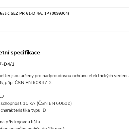
Jistič SEZ PR 61-D 4A, 1P (0099304)
tní specifikace
L7-D4/1
oeller jsou určeny pro nadproudovou ochranu elektrických vedení
, příp. ČSN EN 60947-2.
PL7
cí schopnost 10 kA (ČSN EN 60898)
í charakteristika typu D
na přístrojovou lištu
2
 připojovaného vodiče do 25 mm