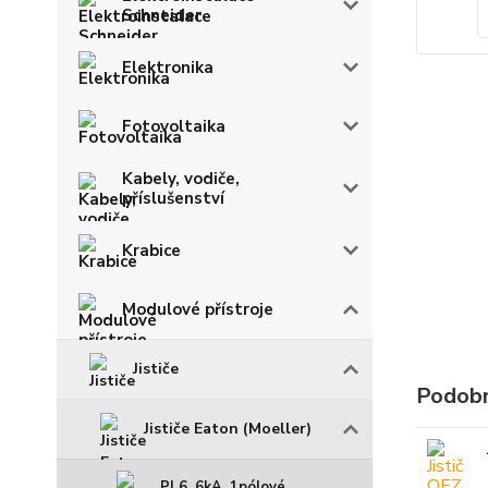
Schneider
Elektronika
Fotovoltaika
Kabely, vodiče,
příslušenství
Krabice
Modulové přístroje
Jističe
Podobn
Jističe Eaton (Moeller)
PL6, 6kA, 1pólové