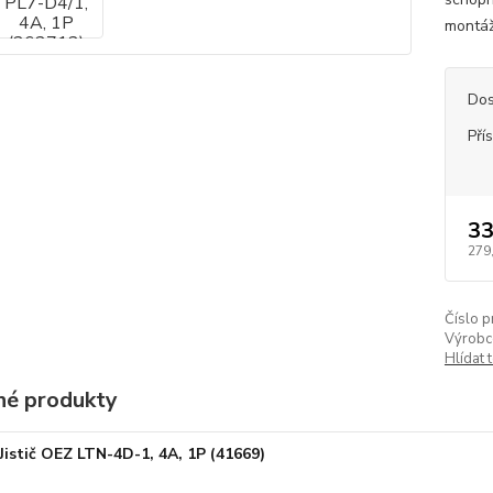
montáž 
Dos
Pří
33
279
Číslo p
Výrobc
Hlídat 
é produkty
Jistič OEZ LTN-4D-1, 4A, 1P (41669)