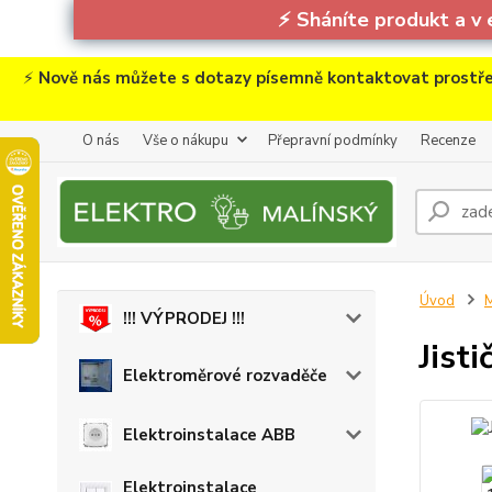
⚡
Sháníte produkt a v 
⚡
Nově nás můžete s dotazy písemně kontaktovat prostře
O nás
Vše o nákupu
Přepravní podmínky
Recenze
Úvod
M
!!! VÝPRODEJ !!!
Jist
Elektroměrové rozvaděče
Elektroinstalace ABB
Elektroinstalace