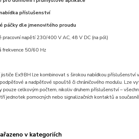
 pro domovní i průmyslové aplikace
 nabídka příslušenství
é páčky dle jmenovitého proudu
é pracovní napětí 230/400 V AC, 48 V DC (na pól)
á frekvence 50/60 Hz
í jističe Ex9BH lze kombinovat s širokou nabídkou příslušenství 
podpěťové a nadpěťové spouště či chráničového modulu. Lze vytv
ny pouze celkovým počtem, nikoliv druhem příslušenství – všec
 tří jednotek pomocných nebo signalizačních kontaktů a současně
zařazeno v kategoriích