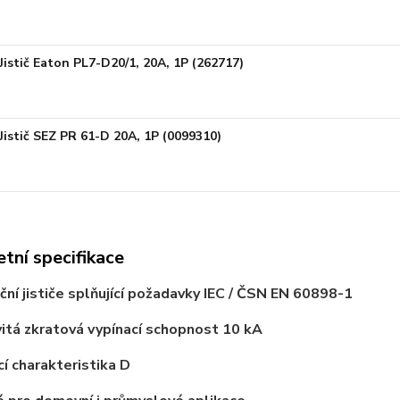
Jistič Eaton PL7-D20/1, 20A, 1P (262717)
Jistič SEZ PR 61-D 20A, 1P (0099310)
tní specifikace
ační jističe splňující požadavky IEC / ČSN EN 60898-1
itá zkratová vypínací schopnost 10 kA
cí charakteristika D