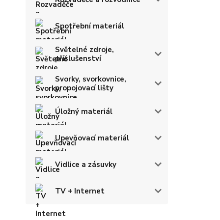
Spotřební materiál
Světelné zdroje,
příslušenství
Svorky, svorkovnice,
propojovací lišty
Úložný materiál
Upevňovací materiál
Vidlice a zásuvky
TV + Internet