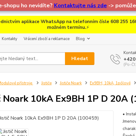
e-shopu ho nevidíte?
Kontaktujte nás zde
-> pomůžem
dnictvím aplikace WhatsApp na telefonním čísle 608 255 160
možném termínu.
⚡
Kontakty
Vrácení zboží a reklamace
Blog
Kontak
Hledat
+420
(Po-Čt
odulové přístroje
Jističe
Jističe Noark
Ex9BH, 10kA, 1pólové
ič Noark 10kA Ex9BH 1P D 20A 
• Insta
Jmenov
charak
Široká