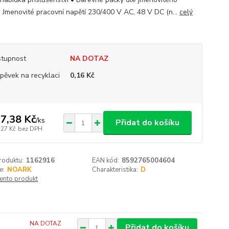
 Jmenovité pracovní napětí 230/400 V AC, 48 V DC (n...
celý
tupnost
NA DOTAZ
spěvek na recyklaci
0,16 Kč
7,38 Kč
/
ks
Přidat do košíku
,27 Kč
bez DPH
roduktu:
1162916
EAN kód:
8592765004604
e:
NOARK
Charakteristika:
D
tento produkt
NA DOTAZ
Přidat do košíku