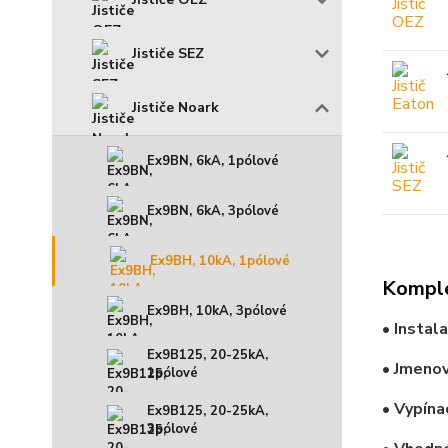
Jističe SEZ
Jističe Noark
Ex9BN, 6kA, 1pólové
Ex9BN, 6kA, 3pólové
Ex9BH, 10kA, 1pólové
Komple
Ex9BH, 10kA, 3pólové
• Instal
Ex9B125, 20-25kA,
• Jmenov
1pólové
• Vypína
Ex9B125, 20-25kA,
3pólové