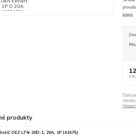
proudu
popis
Dos
Pří
12
105
Číslo p
Výrobc
Hlídat 
é produkty
Jistič OEZ LTN-20D-1, 20A, 1P (41675)