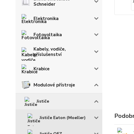
Schneider
Elektronika
Fotovoltaika
Kabely, vodiče,
příslušenství
Krabice
Modulové přístroje
Jističe
Podobn
Jističe Eaton (Moeller)
Jističe OEZ