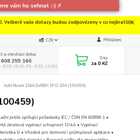
e vám ho sehnat :-)
⚡
. Veškeré vaše dotazy budou zodpovězeny v co nejkratším
Přihlášení
CZK
t a otevírací doba:
0
ks
 608 255 160
za
0 Kč
 - 8:30-16:00, Pá - 8:30-14:00)
Jistič Noark 10kA Ex9BH 1P D 20A (100459)
(100459)
lační jističe splňující požadavky IEC / ČSN EN 60898-1 •
itá zkratová vypínací schopnost 10 kA • Vypínací
teristika D • Vhodné pro domovní i průmyslové aplikace •
 nabídka příslušenství • Barevné páčky dle jmenovitého