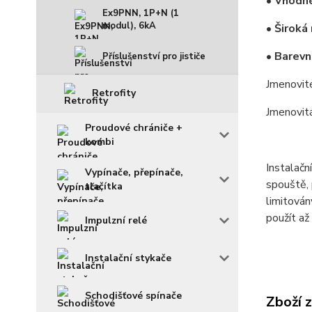
• Vhodné
Ex9PNN, 1P+N (1
modul), 6kA
• Široká
• Barevn
Příslušenství pro jističe
Jmenovit
Retrofity
Jmenovit
Proudové chrániče +
kombi
Instalačn
Vypínače, přepínače,
spouště, 
tlačítka
limitová
použít až
Impulzní relé
Instalační stykače
Schodišťové spínače
Zboží 