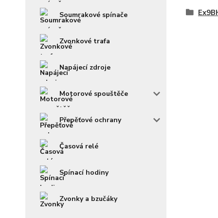
Ex9BH
Soumrakové spínače
Zvonkové trafa
Napájecí zdroje
Motorové spouštěče
Přepěťové ochrany
Časová relé
Spínací hodiny
Zvonky a bzučáky