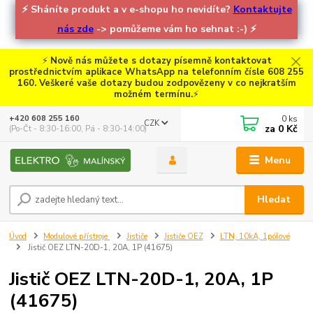
⚡
Sháníte produkt a v e-shopu ho nevidíte?
Kontaktujte
nás zde
-> pomůžeme vám ho sehnat :-)
⚡
⚡
Nově nás můžete s dotazy písemně kontaktovat
prostřednictvím aplikace WhatsApp na telefonním čísle 608 255
160. Veškeré vaše dotazy budou zodpovězeny v co nejkratším
možném termínu.
⚡
0
ks
+420 608 255 160
CZK
za
0 Kč
(Po-Čt - 8:30-16:00, Pá - 8:30-14:00)
Menu
Hledat
Úvod
Modulové přístroje
Jističe
Jističe OEZ
LTN, 10kA, 1pólové
Jistič OEZ LTN-20D-1, 20A, 1P (41675)
Jistič OEZ LTN-20D-1, 20A, 1P
(41675)