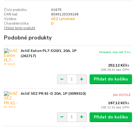
Číslo produktu:
41675
EAN kód:
8590125339168
Výrobce:
OEZ Letohrad
Charakteristika:
D
Hlídat tento produkt
Podobné produkty
Jistič Eaton PL7-D20/1, 20A, 1P
Skladem více než 5 ks
(262717)
252,12 Kč
/
ks
208,36 Kč
bez DPH
Přidat do košíku
Jistič SEZ PR 61-D 20A, 1P (0099310)
NA DOTAZ
167,12 Kč
/
ks
138,12 Kč
bez DPH
Přidat do košíku