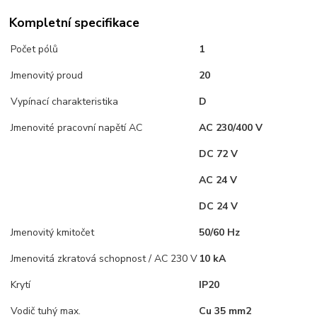
Kompletní specifikace
Počet pólů
1
Jmenovitý proud
20
Vypínací charakteristika
D
Jmenovité pracovní napětí AC
AC 230/400 V
DC 72 V
AC 24 V
DC 24 V
Jmenovitý kmitočet
50/60 Hz
Jmenovitá zkratová schopnost / AC 230 V
10 kA
Krytí
IP20
Vodič tuhý max.
Cu 35 mm2