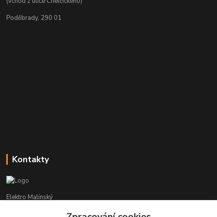
(vchod z ulice Chelčického)
Poděbrady, 290 01
Kontakty
Elektro Malínský
Zpracování cookies