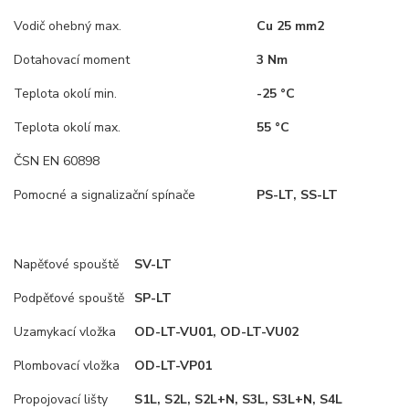
Vodič ohebný max.
Cu 25 mm2
Dotahovací moment
3 Nm
Teplota okolí min.
-25 °C
Teplota okolí max.
55 °C
ČSN EN 60898
Pomocné a signalizační spínače
PS-LT, SS-LT
Napěťové spouště
SV-LT
Podpěťové spouště
SP-LT
Uzamykací vložka
OD-LT-VU01, OD-LT-VU02
Plombovací vložka
OD-LT-VP01
Propojovací lišty
S1L, S2L, S2L+N, S3L, S3L+N, S4L