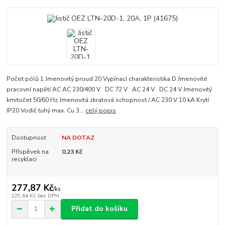
Počet pólů 1 Jmenovitý proud 20 Vypínací charakteristika D Jmenovité
pracovní napětí AC AC 230/400 V DC 72 V AC 24 V DC 24 V Jmenovitý
kmitočet 50/60 Hz Jmenovitá zkratová schopnost / AC 230 V 10 kA Krytí
IP20 Vodič tuhý max. Cu 3...
celý popis
Dostupnost
NA DOTAZ
Příspěvek na
0,23 Kč
recyklaci
277,87 Kč
/
ks
229,64 Kč
bez DPH
Přidat do košíku