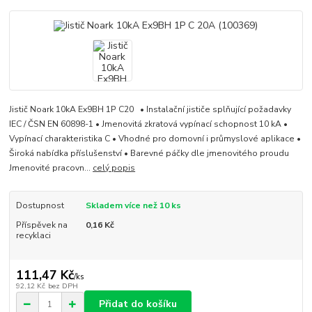
Jistič Noark 10kA Ex9BH 1P C20 • Instalační jističe splňující požadavky
IEC / ČSN EN 60898-1 • Jmenovitá zkratová vypínací schopnost 10 kA •
Vypínací charakteristika C • Vhodné pro domovní i průmyslové aplikace •
Široká nabídka příslušenství • Barevné páčky dle jmenovitého proudu
Jmenovité pracovn...
celý popis
Dostupnost
Skladem více než 10 ks
Příspěvek na
0,16 Kč
recyklaci
111,47 Kč
/
ks
92,12 Kč
bez DPH
Přidat do košíku