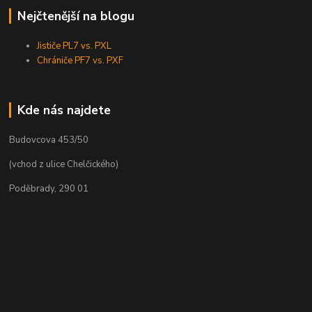
Nejčtenější na blogu
Jističe PL7 vs. PXL
Chrániče PF7 vs. PXF
Kde nás najdete
Budovcova 453/50
(vchod z ulice Chelčického)
Poděbrady, 290 01