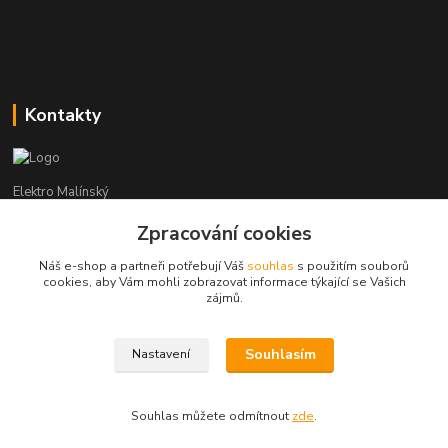
Kontakty
Elektro Malínský
Zpracování cookies
Vítězslav Malínský
+420 608 255 160
Náš e-shop a partneři potřebují Váš
souhlas
s použitím souborů
(Po-Čt - 8:30-16:00, Pá - 8:30-14:00)
cookies, aby Vám mohli zobrazovat informace týkající se Vašich
zájmů.
elektro-malinsky@seznam.cz
Souhlasím
Nastavení
Souhlas můžete odmítnout
zde
.
Vytvořeno na
Eshop-rychle.cz