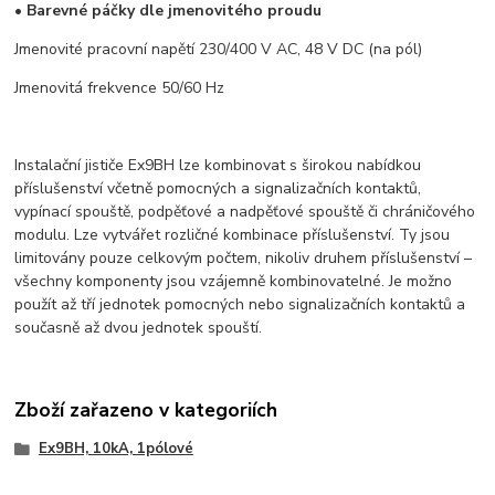
• Barevné páčky dle jmenovitého proudu
Jmenovité pracovní napětí 230/400 V AC, 48 V DC (na pól)
Jmenovitá frekvence 50/60 Hz
Instalační jističe Ex9BH lze kombinovat s širokou nabídkou
příslušenství včetně pomocných a signalizačních kontaktů,
vypínací spouště, podpěťové a nadpěťové spouště či chráničového
modulu. Lze vytvářet rozličné kombinace příslušenství. Ty jsou
limitovány pouze celkovým počtem, nikoliv druhem příslušenství –
všechny komponenty jsou vzájemně kombinovatelné. Je možno
použít až tří jednotek pomocných nebo signalizačních kontaktů a
současně až dvou jednotek spouští.
Zboží zařazeno v kategoriích
Ex9BH, 10kA, 1pólové