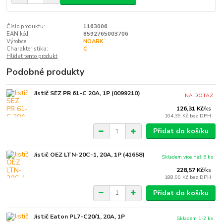
Číslo produktu:
1163006
EAN kód:
8592765003706
Výrobce:
NOARK
Charakteristika:
C
Hlídat tento produkt
Podobné produkty
Jistič SEZ PR 61-C 20A, 1P (0099210)
NA DOTAZ
126,31 Kč
/
ks
104,39 Kč
bez DPH
Přidat do košíku
Jistič OEZ LTN-20C-1, 20A, 1P (41658)
Skladem více než 5 ks
228,57 Kč
/
ks
188,90 Kč
bez DPH
Přidat do košíku
Jistič Eaton PL7-C20/1, 20A, 1P
Skladem 1-2 ks