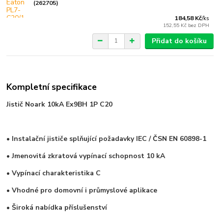
(262705)
184,58 Kč
/
ks
152,55 Kč
bez DPH
Přidat do košíku
Kompletní specifikace
Jistič Noark 10kA Ex9BH 1P C20
• Instalační jističe splňující požadavky IEC / ČSN EN 60898-1
• Jmenovitá zkratová vypínací schopnost
10 kA
• Vypínací charakteristika C
• Vhodné pro domovní i průmyslové aplikace
• Široká nabídka příslušenství