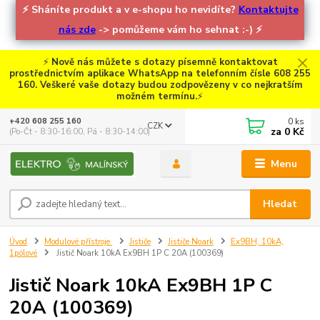
⚡
Sháníte produkt a v e-shopu ho nevidíte?
Kontaktujte
nás zde
-> pomůžeme vám ho sehnat :-)
⚡
⚡
Nově nás můžete s dotazy písemně kontaktovat
prostřednictvím aplikace WhatsApp na telefonním čísle 608 255
160. Veškeré vaše dotazy budou zodpovězeny v co nejkratším
možném termínu.
⚡
0
ks
+420 608 255 160
CZK
za
0 Kč
(Po-Čt - 8:30-16:00, Pá - 8:30-14:00)
Menu
Hledat
Úvod
Modulové přístroje
Jističe
Jističe Noark
Ex9BH, 10kA,
1pólové
Jistič Noark 10kA Ex9BH 1P C 20A (100369)
Jistič Noark 10kA Ex9BH 1P C
20A (100369)