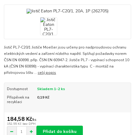
Jistič PL7-C20/1 Jističe Moeller jsou určeny pro nadproudovou ochranu
elektrických vedení a zařízení nízkého napětí. Splňují požadavky norem
ČSN EN 60898, příp. ČSN EN 60947-2. Jističe PL7 - vypínací schopnost 10
kA (ČSN EN 60898) - vypínací charakteristika typu C - montáž na
přístrojovou lištu ...
celý popis
Dostupnost
Skladem 1-2 ks
Příspěvek na
0,19 Kč
recyklaci
184,58 Kč
/
ks
152,55 Kč
bez DPH
Přidat do košíku