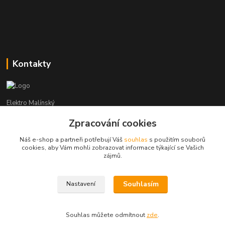
Kontakty
Elektro Malínský
Zpracování cookies
Vítězslav Malínský
+420 608 255 160
Náš e-shop a partneři potřebují Váš
souhlas
s použitím souborů
(Po-Čt - 8:30-16:00, Pá - 8:30-14:00)
cookies, aby Vám mohli zobrazovat informace týkající se Vašich
zájmů.
elektro-malinsky@seznam.cz
Souhlasím
Nastavení
Souhlas můžete odmítnout
zde
.
Vytvořeno na
Eshop-rychle.cz