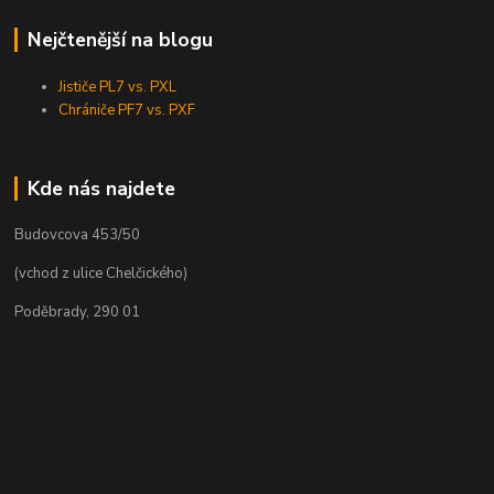
Nejčtenější na blogu
Jističe PL7 vs. PXL
Chrániče PF7 vs. PXF
Kde nás najdete
Budovcova 453/50
(vchod z ulice Chelčického)
Poděbrady, 290 01