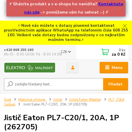
⚡
Sháníte produkt a v e-shopu ho nevidíte?
Kontaktujte
nás zde
-> pomůžeme vám ho sehnat :-)
⚡
⚡
Nově nás můžete s dotazy písemně kontaktovat
prostřednictvím aplikace WhatsApp na telefonním čísle 608 255
160. Veškeré vaše dotazy budou zodpovězeny v co nejkratším
možném termínu.
⚡
0
ks
+420 608 255 160
CZK
za
0 Kč
(Po-Čt - 8:30-16:00, Pá - 8:30-14:00)
Menu
Hledat
Úvod
Modulové přístroje
Jističe
Jističe Eaton (Moeller)
PL7, 10kA,
1pólové
Jistič Eaton PL7-C20/1, 20A, 1P (262705)
Jistič Eaton PL7-C20/1, 20A, 1P
(262705)