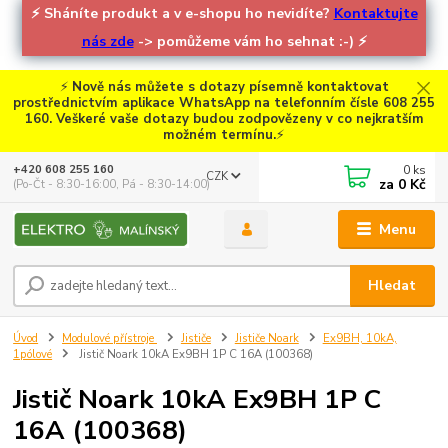
⚡
Sháníte produkt a v e-shopu ho nevidíte?
Kontaktujte
nás zde
-> pomůžeme vám ho sehnat :-)
⚡
⚡
Nově nás můžete s dotazy písemně kontaktovat
prostřednictvím aplikace WhatsApp na telefonním čísle 608 255
160. Veškeré vaše dotazy budou zodpovězeny v co nejkratším
možném termínu.
⚡
0
ks
+420 608 255 160
CZK
za
0 Kč
(Po-Čt - 8:30-16:00, Pá - 8:30-14:00)
Menu
Hledat
Úvod
Modulové přístroje
Jističe
Jističe Noark
Ex9BH, 10kA,
1pólové
Jistič Noark 10kA Ex9BH 1P C 16A (100368)
Jistič Noark 10kA Ex9BH 1P C
16A (100368)