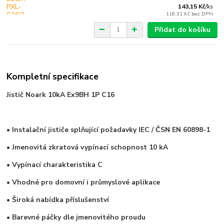
143,15 Kč
/
ks
118,31 Kč
bez DPH
Přidat do košíku
Kompletní specifikace
Jistič Noark 10kA Ex9BH 1P C16
• Instalační jističe splňující požadavky IEC / ČSN EN 60898-1
• Jmenovitá zkratová vypínací schopnost
10 kA
• Vypínací charakteristika C
• Vhodné pro domovní i průmyslové aplikace
• Široká nabídka příslušenství
• Barevné páčky dle jmenovitého proudu