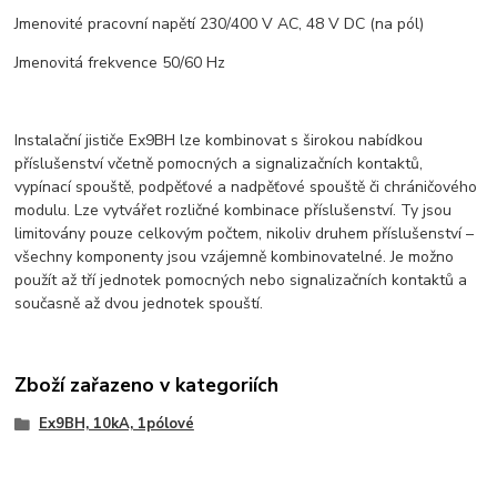
Jmenovité pracovní napětí 230/400 V AC, 48 V DC (na pól)
Jmenovitá frekvence 50/60 Hz
Instalační jističe Ex9BH lze kombinovat s širokou nabídkou
příslušenství včetně pomocných a signalizačních kontaktů,
vypínací spouště, podpěťové a nadpěťové spouště či chráničového
modulu. Lze vytvářet rozličné kombinace příslušenství. Ty jsou
limitovány pouze celkovým počtem, nikoliv druhem příslušenství –
všechny komponenty jsou vzájemně kombinovatelné. Je možno
použít až tří jednotek pomocných nebo signalizačních kontaktů a
současně až dvou jednotek spouští.
Zboží zařazeno v kategoriích
Ex9BH, 10kA, 1pólové