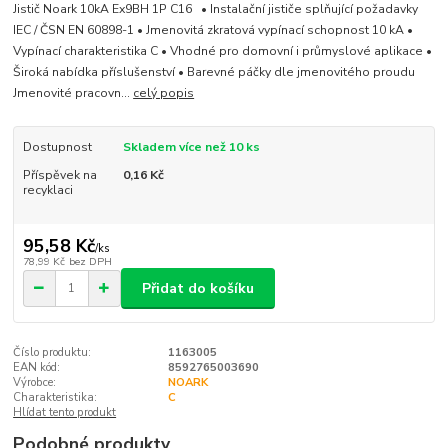
Jistič Noark 10kA Ex9BH 1P C16 • Instalační jističe splňující požadavky
IEC / ČSN EN 60898-1 • Jmenovitá zkratová vypínací schopnost 10 kA •
Vypínací charakteristika C • Vhodné pro domovní i průmyslové aplikace •
Široká nabídka příslušenství • Barevné páčky dle jmenovitého proudu
Jmenovité pracovn...
celý popis
Dostupnost
Skladem více než 10 ks
Příspěvek na
0,16 Kč
recyklaci
95,58 Kč
/
ks
78,99 Kč
bez DPH
Přidat do košíku
Číslo produktu:
1163005
EAN kód:
8592765003690
Výrobce:
NOARK
Charakteristika:
C
Hlídat tento produkt
Podobné produkty