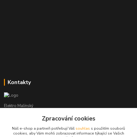
Kontakty
Elektro Malínský
Zpracování cookies
Vítězslav Malínský
+420 608 255 160
Náš e-shop a partneři potřebují Váš
souhlas
s použitím souborů
(Po-Čt - 8:30-16:00, Pá - 8:30-14:00)
cookies, aby Vám mohli zobrazovat informace týkající se Vašich