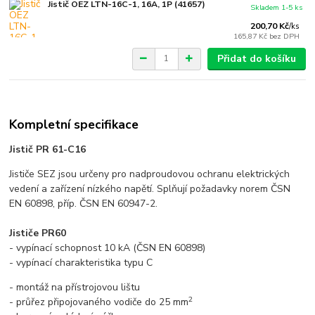
Jistič OEZ LTN-16C-1, 16A, 1P (41657)
Skladem 1-5 ks
200,70 Kč
/
ks
165,87 Kč
bez DPH
Přidat do košíku
Kompletní specifikace
Jistič PR 61-C16
Jističe SEZ jsou určeny pro nadproudovou ochranu elektrických
vedení a zařízení nízkého napětí. Splňují požadavky norem ČSN
EN 60898, příp. ČSN EN 60947-2.
Jističe PR60
- vypínací schopnost 10 kA (ČSN EN 60898)
- vypínací charakteristika typu C
- montáž na přístrojovou lištu
2
- průřez připojovaného vodiče do 25 mm