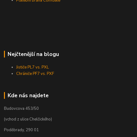
Platební brána ComGate
Nejčtenější na blogu
Jističe PL7 vs. PXL
Chrániče PF7 vs. PXF
Kde nás najdete
Budovcova 453/50
(vchod z ulice Chelčického)
Poděbrady, 290 01