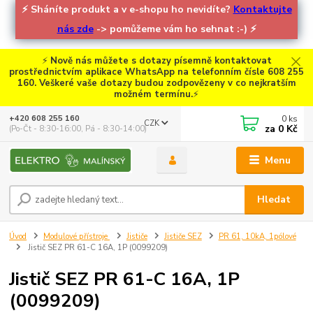
⚡
Sháníte produkt a v e-shopu ho nevidíte?
Kontaktujte
nás zde
-> pomůžeme vám ho sehnat :-)
⚡
⚡
Nově nás můžete s dotazy písemně kontaktovat
prostřednictvím aplikace WhatsApp na telefonním čísle 608 255
160. Veškeré vaše dotazy budou zodpovězeny v co nejkratším
možném termínu.
⚡
0
ks
+420 608 255 160
CZK
za
0 Kč
(Po-Čt - 8:30-16:00, Pá - 8:30-14:00)
Menu
Hledat
Úvod
Modulové přístroje
Jističe
Jističe SEZ
PR 61, 10kA, 1pólové
Jistič SEZ PR 61-C 16A, 1P (0099209)
Jistič SEZ PR 61-C 16A, 1P
(0099209)