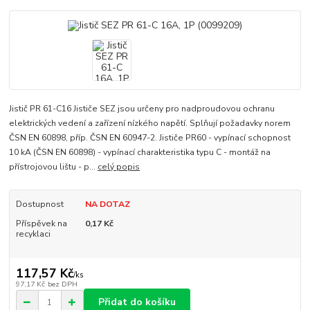
Jistič PR 61-C16 Jističe SEZ jsou určeny pro nadproudovou ochranu
elektrických vedení a zařízení nízkého napětí. Splňují požadavky norem
ČSN EN 60898, příp. ČSN EN 60947-2. Jističe PR60 - vypínací schopnost
10 kA (ČSN EN 60898) - vypínací charakteristika typu C - montáž na
přístrojovou lištu - p...
celý popis
Dostupnost
NA DOTAZ
Příspěvek na
0,17 Kč
recyklaci
117,57 Kč
/
ks
97,17 Kč
bez DPH
Přidat do košíku