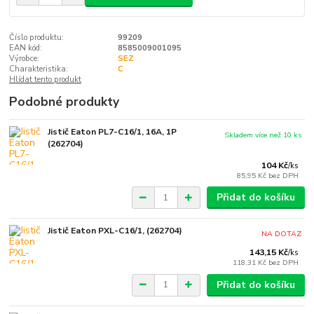
Číslo produktu:
99209
EAN kód:
8585009001095
Výrobce:
SEZ
Charakteristika:
C
Hlídat tento produkt
Podobné produkty
Jistič Eaton PL7-C16/1, 16A, 1P
Skladem více než 10 ks
(262704)
104 Kč
/
ks
85,95 Kč
bez DPH
Přidat do košíku
Jistič Eaton PXL-C16/1, (262704)
NA DOTAZ
143,15 Kč
/
ks
118,31 Kč
bez DPH
Přidat do košíku