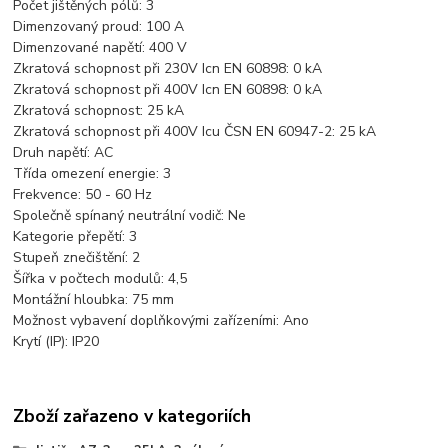
Počet jištěných pólů:
3
Dimenzovaný proud: 100
A
Dimenzované napětí:
400 V
Zkratová schopnost při 230V Icn EN 60898:
0 kA
Zkratová schopnost při 400V Icn EN 60898:
0 kA
Zkratová schopnost:
25 kA
Zkratová schopnost při 400V Icu ČSN EN 60947-2:
25 kA
Druh napětí:
AC
Třída omezení energie:
3
Frekvence:
50 - 60 Hz
Společně spínaný neutrální vodič:
Ne
Kategorie přepětí:
3
Stupeň znečištění:
2
Šířka v počtech modulů:
4,5
Montážní hloubka:
75 mm
Možnost vybavení doplňkovými zařízeními:
Ano
Krytí (IP):
IP20
Zboží zařazeno v kategoriích