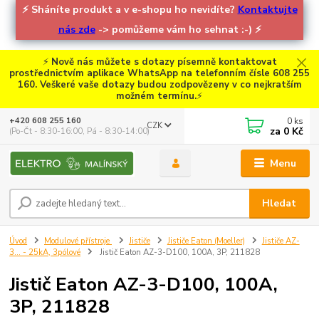
⚡
Sháníte produkt a v e-shopu ho nevidíte?
Kontaktujte
nás zde
-> pomůžeme vám ho sehnat :-)
⚡
⚡
Nově nás můžete s dotazy písemně kontaktovat
prostřednictvím aplikace WhatsApp na telefonním čísle 608 255
160. Veškeré vaše dotazy budou zodpovězeny v co nejkratším
možném termínu.
⚡
0
ks
+420 608 255 160
CZK
za
0 Kč
(Po-Čt - 8:30-16:00, Pá - 8:30-14:00)
Menu
Hledat
Úvod
Modulové přístroje
Jističe
Jističe Eaton (Moeller)
Jističe AZ-
3... - 25kA, 3pólové
Jistič Eaton AZ-3-D100, 100A, 3P, 211828
Jistič Eaton AZ-3-D100, 100A,
3P, 211828