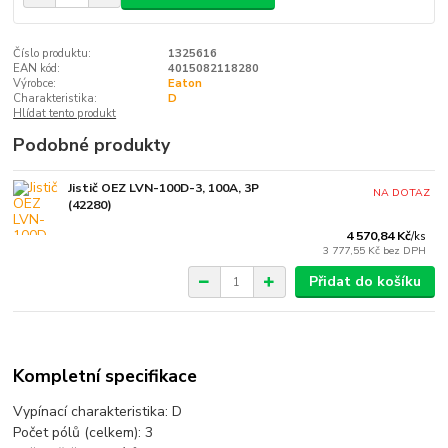
Číslo produktu:
1325616
EAN kód:
4015082118280
Výrobce:
Eaton
Charakteristika:
D
Hlídat tento produkt
Podobné produkty
Jistič OEZ LVN-100D-3, 100A, 3P
NA DOTAZ
(42280)
4 570,84 Kč
/
ks
3 777,55 Kč
bez DPH
Přidat do košíku
Kompletní specifikace
Vypínací charakteristika: D
Počet pólů (celkem):
3