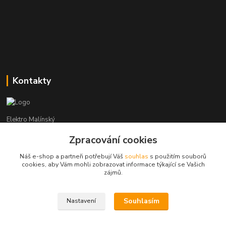
Kontakty
Elektro Malínský
Zpracování cookies
Vítězslav Malínský
+420 608 255 160
Náš e-shop a partneři potřebují Váš
souhlas
s použitím souborů
(Po-Čt - 8:30-16:00, Pá - 8:30-14:00)
cookies, aby Vám mohli zobrazovat informace týkající se Vašich
zájmů.
elektro-malinsky@seznam.cz
Souhlasím
Nastavení