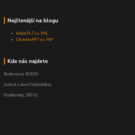
Nejčtenější na blogu
Jističe PL7 vs. PXL
Chrániče PF7 vs. PXF
Kde nás najdete
Budovcova 453/50
(vchod z ulice Chelčického)
Poděbrady, 290 01