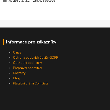
Jističe AZ-3... - 25kA, 3pólové
Informace pro zákazníky
O nás
Ochrana osobních údajů (GDPR)
Obchodní podmínky
Přepravní podmínky
Kontakty
Blog
Platební brána ComGate