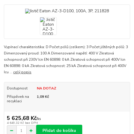
Vypínací charakteristika: D Počet pólů (celkem): 3 Počet jištěných pólů: 3
Dimenzovaný proud: 100 A Dimenzované napětí: 400 V Zkratová
schopnost při 230V Icn EN 60898: 0 kA Zkratová schopnost při 400V Icn
EN 60898: 0 kA Zkratová schopnost: 25 kA Zkratová schopnost při 400V
Icu ...
celý popis
Dostupnost
NA DOTAZ
Příspěvek na
1,09 Kč
recyklaci
5 625,68 Kč
/
ks
4 649,32 Kč
bez DPH
Přidat do košíku