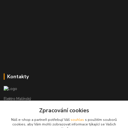
Kontakty
Elektro Malínský
Zpracování cookies
Vítězslav Malínský
+420 608 255 160
Náš e-shop a partneři potřebují Váš
souhlas
s použitím souborů
(Po-Čt - 8:30-16:00, Pá - 8:30-14:00)
cookies, aby Vám mohli zobrazovat informace týkající se Vašich