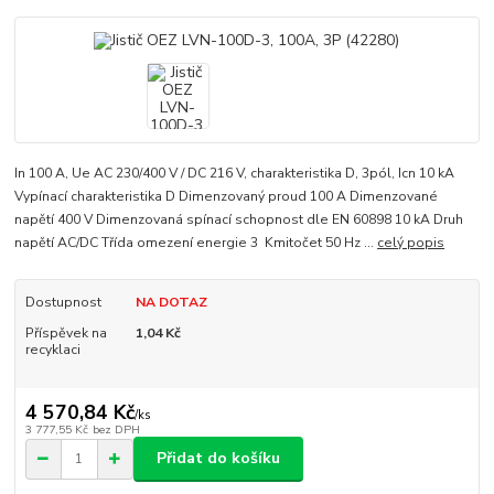
In 100 A, Ue AC 230/400 V / DC 216 V, charakteristika D, 3pól, Icn 10 kA
Vypínací charakteristika D Dimenzovaný proud 100 A Dimenzované
napětí 400 V Dimenzovaná spínací schopnost dle EN 60898 10 kA Druh
napětí AC/DC Třída omezení energie 3 Kmitočet 50 Hz ...
celý popis
Dostupnost
NA DOTAZ
Příspěvek na
1,04 Kč
recyklaci
4 570,84 Kč
/
ks
3 777,55 Kč
bez DPH
Přidat do košíku