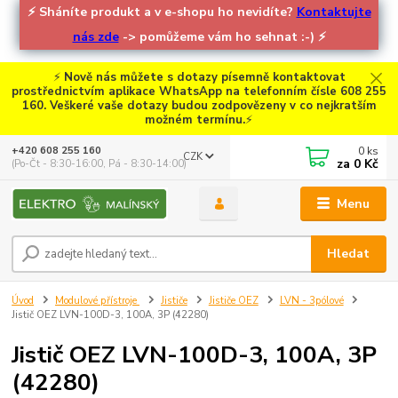
⚡
Sháníte produkt a v e-shopu ho nevidíte?
Kontaktujte
nás zde
-> pomůžeme vám ho sehnat :-)
⚡
⚡
Nově nás můžete s dotazy písemně kontaktovat
prostřednictvím aplikace WhatsApp na telefonním čísle 608 255
160. Veškeré vaše dotazy budou zodpovězeny v co nejkratším
možném termínu.
⚡
0
ks
+420 608 255 160
CZK
za
0 Kč
(Po-Čt - 8:30-16:00, Pá - 8:30-14:00)
Menu
Hledat
Úvod
Modulové přístroje
Jističe
Jističe OEZ
LVN - 3pólové
Jistič OEZ LVN-100D-3, 100A, 3P (42280)
Jistič OEZ LVN-100D-3, 100A, 3P
(42280)