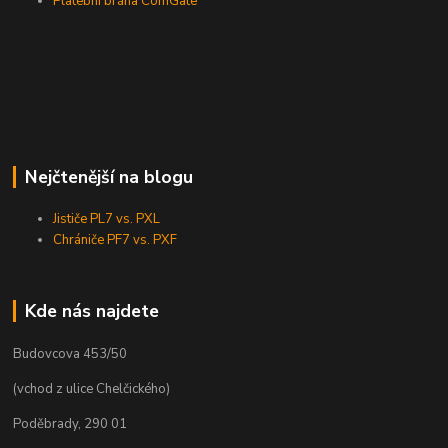
Platební brána ComGate
Nejčtenější na blogu
Jističe PL7 vs. PXL
Chrániče PF7 vs. PXF
Kde nás najdete
Budovcova 453/50
(vchod z ulice Chelčického)
Poděbrady, 290 01