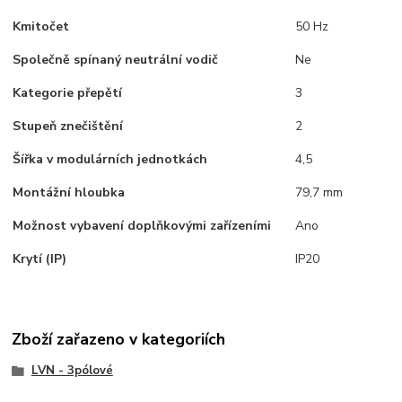
Kmitočet
50 Hz
Společně spínaný neutrální vodič
Ne
Kategorie přepětí
3
Stupeň znečištění
2
Šířka v modulárních jednotkách
4,5
Montážní hloubka
79,7 mm
Možnost vybavení doplňkovými zařízeními
Ano
Krytí (IP)
IP20
Zboží zařazeno v kategoriích
LVN - 3pólové