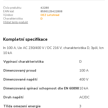
Číslo produktu:
42280
EAN kód:
8590125422808
Výrobce:
OEZ Letohrad
Charakteristika:
D
Hlídat tento produkt
Kompletní specifikace
In 100 A, Ue AC 230/400 V / DC 216 V, charakteristika D, 3pól, Icn
10 kA
Vypínací charakteristika
D
Dimenzovaný proud
100 A
Dimenzované napětí
400 V
Dimenzovaná spínací schopnost dle EN 60898
10 kA
Druh napětí
AC/DC
Třída omezení energie
3