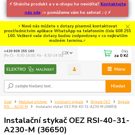
⚡
Sháníte produkt a v e-shopu ho nevidíte?
Kontaktujte
nás zde
-> pomůžeme vám ho sehnat :-)
⚡
⚡
Nově nás můžete s dotazy písemně kontaktovat
prostřednictvím aplikace WhatsApp na telefonním čísle 608 255
160. Veškeré vaše dotazy budou zodpovězeny v co nejkratším
možném termínu.
⚡
0
ks
+420 608 255 160
CZK
za
0 Kč
(Po-Čt - 8:30-16:00, Pá - 8:30-14:00)
Menu
Hledat
Úvod
Modulové přístroje
Instalační stykače
Stykače OEZ
Stykače
RSI....-A230-M
Instalační stykač OEZ RSI-40-31-A230-M (36650)
Instalační stykač OEZ RSI-40-31-
A230-M (36650)