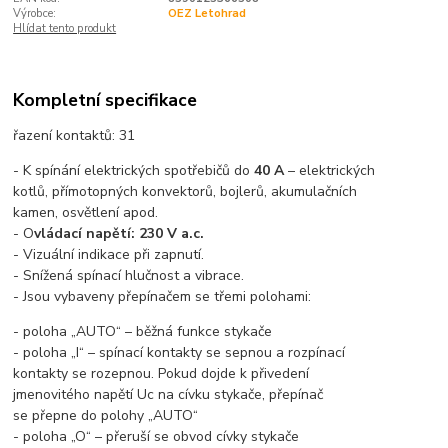
Výrobce:
OEZ Letohrad
Hlídat tento produkt
Kompletní specifikace
řazení kontaktů: 31
- K spínání elektrických spotřebičů do
40 A
– elektrických
kotlů, přímotopných konvektorů, bojlerů, akumulačních
kamen, osvětlení apod.
- O
vládací napětí: 230 V a.c.
- Vizuální indikace při zapnutí.
- Snížená spínací hlučnost a vibrace.
- Jsou vybaveny přepínačem se třemi polohami:
- poloha „AUTO“ – běžná funkce stykače
- poloha „I“ – spínací kontakty se sepnou a rozpínací
kontakty se rozepnou. Pokud dojde k přivedení
jmenovitého napětí Uc na cívku stykače, přepínač
se přepne do polohy „AUTO“
- poloha „O“ – přeruší se obvod cívky stykače