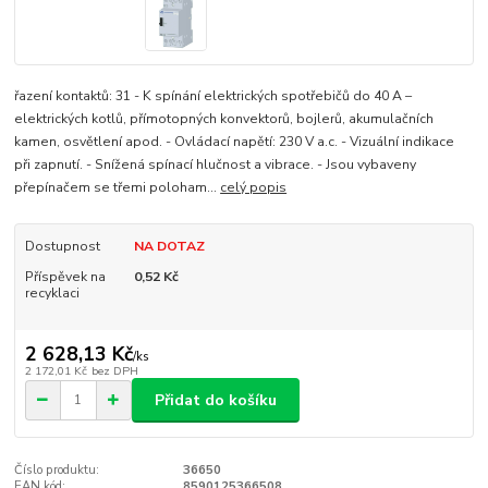
řazení kontaktů: 31 - K spínání elektrických spotřebičů do 40 A –
elektrických kotlů, přímotopných konvektorů, bojlerů, akumulačních
kamen, osvětlení apod. - Ovládací napětí: 230 V a.c. - Vizuální indikace
při zapnutí. - Snížená spínací hlučnost a vibrace. - Jsou vybaveny
přepínačem se třemi poloham...
celý popis
Dostupnost
NA DOTAZ
Příspěvek na
0,52 Kč
recyklaci
2 628,13 Kč
/
ks
2 172,01 Kč
bez DPH
Přidat do košíku
Číslo produktu:
36650
EAN kód:
8590125366508