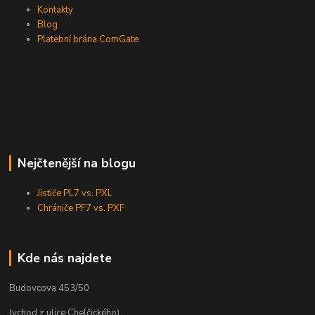
Kontakty
Blog
Platební brána ComGate
Nejčtenější na blogu
Jističe PL7 vs. PXL
Chrániče PF7 vs. PXF
Kde nás najdete
Budovcova 453/50
(vchod z ulice Chelčického)