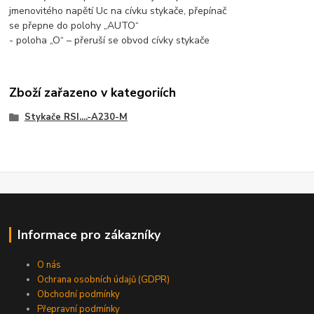
jmenovitého napětí Uc na cívku stykače, přepínač
se přepne do polohy „AUTO“
- poloha „O“ – přeruší se obvod cívky stykače
Zboží zařazeno v kategoriích
Stykače RSI....-A230-M
Informace pro zákazníky
O nás
Ochrana osobních údajů (GDPR)
Obchodní podmínky
Přepravní podmínky