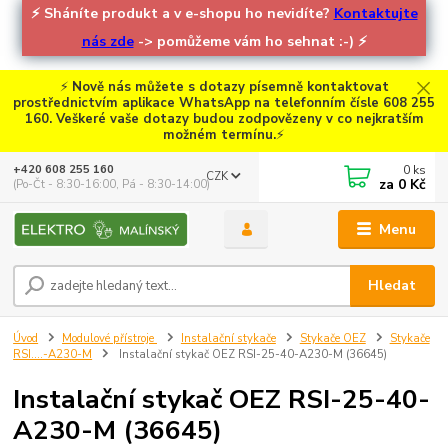
⚡
Sháníte produkt a v e-shopu ho nevidíte?
Kontaktujte
nás zde
-> pomůžeme vám ho sehnat :-)
⚡
⚡
Nově nás můžete s dotazy písemně kontaktovat
prostřednictvím aplikace WhatsApp na telefonním čísle 608 255
160. Veškeré vaše dotazy budou zodpovězeny v co nejkratším
možném termínu.
⚡
0
ks
+420 608 255 160
CZK
za
0 Kč
(Po-Čt - 8:30-16:00, Pá - 8:30-14:00)
Menu
Hledat
Úvod
Modulové přístroje
Instalační stykače
Stykače OEZ
Stykače
RSI....-A230-M
Instalační stykač OEZ RSI-25-40-A230-M (36645)
Instalační stykač OEZ RSI-25-40-
A230-M (36645)