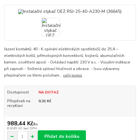
řazení kontaktů: 40 - K spínání elektrických spotřebičů do 25 A –
elektrických kotlů, přímotopných konvektorů, bojlerů, akumulačních
kamen, osvětlení apod. - Ovládací napětí: 230 V a.c. - Vizuální indikace
při zapnutí. - Snížená spínací hlučnost a vibrace. - Jsou vybaveny
přepínačem se třemi poloham...
celý popis
Dostupnost
NA DOTAZ
Příspěvek na
0,31 Kč
recyklaci
988,44 Kč
/
ks
816,89 Kč
bez DPH
Přidat do košíku