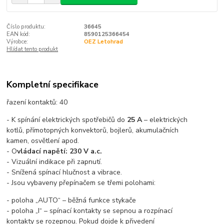
Číslo produktu:
36645
EAN kód:
8590125366454
Výrobce:
OEZ Letohrad
Hlídat tento produkt
Kompletní specifikace
řazení kontaktů: 40
- K spínání elektrických spotřebičů do
25 A
– elektrických
kotlů, přímotopných konvektorů, bojlerů, akumulačních
kamen, osvětlení apod.
- O
vládací napětí: 230 V a.c.
- Vizuální indikace při zapnutí.
- Snížená spínací hlučnost a vibrace.
- Jsou vybaveny přepínačem se třemi polohami:
- poloha „AUTO“ – běžná funkce stykače
- poloha „I“ – spínací kontakty se sepnou a rozpínací
kontakty se rozepnou. Pokud dojde k přivedení